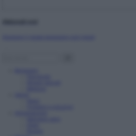
Abbonati ora!
Starbene ti regala benessere ogni mese!
Benessere
Psicologia
Rimedi naturali
Bellezza
Salute
News
Problemi e soluzioni
Alimentazione
Mangiare sano
Diete
Ricette