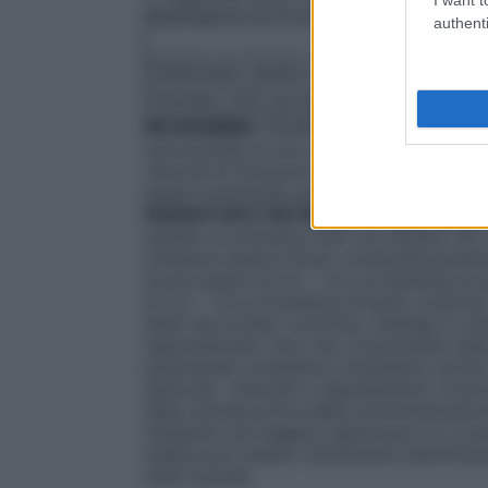
lipidi/kg/ora (0,75 ml/kg/ora).
authenti
Adu
Fabbisogno lipidico abituale
1 –
ClinOleic 20% da infondere (Volume)
5 –
NEI BAMBINI
: ClinOleic 20%deve essere i
raccomanda di non superare la dose giorna
velocità di infusione di 0,15 g di lipidi/k
essere aumentata gradualmente durante l
PREMATURI E NEI NEONATI CON BASSO
limitato ai prematuri nati con almeno 28 o
20%deve essere infuso continuativamente ne
dovrà essere di 0,5 – 1,0 g di lipidi/kg d
di 0,5 – 1,0 g di lipidi/kg di peso corpore
lipidi /kg di peso corporeo. Impiego in mis
rappresentano solo una componente nella 
parenterale completa è necessario anche 
elettroliti, vitamine e oligoelementi. Cont
della miscela prima della somministrazion
mediante una leggera agitazione e in con
stabile può essere visivamente identificata
nella miscela.