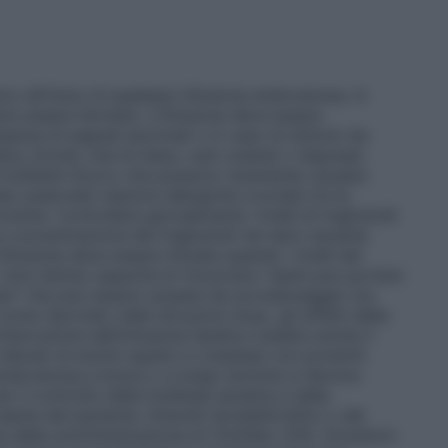
o all’inizio di qualsiasi infusione endovenosa. In
deve essere fermata. L’infusione deve essere
arsa di segnali anormali o in caso di sintomi da
e, brividi, mal di testa, rush cutanei o dispnea).
e fosfatidi d’uovo che possono raramente causare
te osservate reazioni allergiche crociate tra le
oline. Controllare giornalmente i livelli di trigliceridi
La concentrazione dei trigliceridi nel siero durante
nfusione deve essere iniziata quando i livelli dei
i. Una ridotta capacità di rimuovere i lipidi può portare
ssi" che può essere causata da sovradosaggio ma
come riportato nelle istruzioni d’uso, gli effetti della
nterruzione dell’infusione lipidica (vedere anche il
 elevati di enzimi epatici e colestasi con prodotti
e endovenosa a breve o a lungo termine si devono
per il controllo della fosfatasi alcalina e della
alute del paziente. Disturbi idroelettrolitici o del
 della somministrazione di ClinOleic 20%. Emulsioni