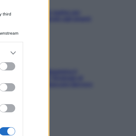
L’oroscopo food di Jupiter per
 third
l’estate 2026 dedicato agli amanti
del cibo
Downstream
er and store
to grant or
ed purposes
La trappola della dopamina ti
segue in spiaggia? Strategie di
digital detox per staccare davvero