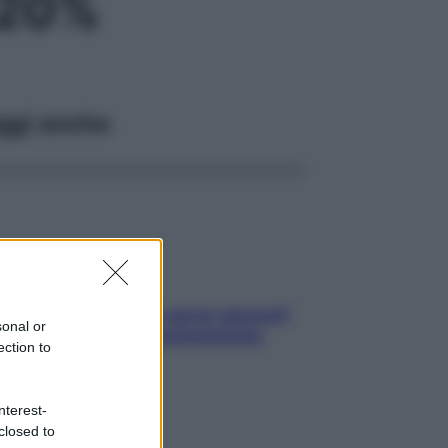
 20%
ggi anche
Contare le calorie serve ancora?
sonal or
La risposta della nutrizionista
ection to
nterest-
closed to