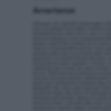
Avvertenze
Effettuare uno speciale monitoraggio clinic
caso di qualsiasi anormalità, l’infusione 
immediatamente interrotta in caso di comp
reazione allergica (come sudorazione,febbr
Questo medicinale contiene olio di soia 
reazioni di ipersensibilizzazione. Sono sta
proteine della soia e le proteine delle nocci
plasmatici e la chiarificazione del siero. 
l’infusione non deve superare 3 mmol/l. L’i
trigliceridi sono tornati nei valori normal
ad una "Sindrome da sovraccarico di gra
che può occorrere all’inizio dell’infusione 
quale sono solitamente reversibili dopo l’i
paragrafo 4.8). Sono stati osservati livelli
contenenti lipidi. Nel corso di nutrizion
effettuare ad intervalli regolari le analisi 
bilirubina totale a seconda dello stato di s
metabolismo devono essere corretti prima