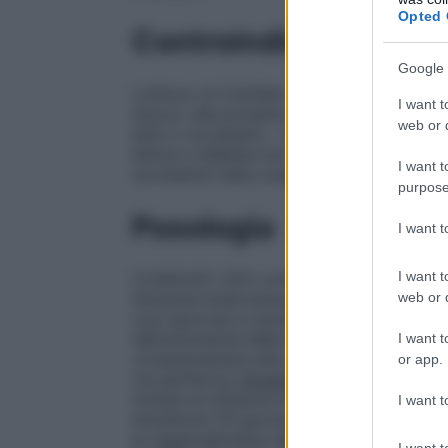
Opted 
Controindicazioni
Google 
L’utilizzo di ClinOleic è controindicato nel
I want t
d’uovo, alle proteine della soia, o alle pro
web or d
attivi o eccipienti, – dislipidemia grave e
lattica e diabete non compensato, – grave 
I want t
scompensi nella coagulazione del sangue, 
purpose
Posologia
I want 
I want t
CLINOLEIC 20% contiene 200 g/l di lipid
web or d
Infusione endovenosa: – se somministrato
(con glucosio e aminoacidi) la via venosa 
dell’osmolarità della miscela finale. – in 
I want t
complementare alla nutrizione orale od e
or app.
via periferica;
Dosaggio
NEGLI ADULTI
: 
iniziale di infusione deve essere lenta e no
I want t
emulsione (10 gocce) per minuto per 10 m
al raggiungimento della velocità richiesta
I want t