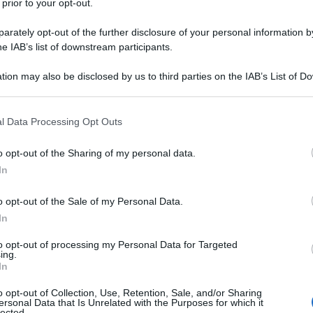
 prior to your opt-out.
rately opt-out of the further disclosure of your personal information by
he IAB’s list of downstream participants.
TO/OLIO DI SOIA PURIFICATO
tion may also be disclosed by us to third parties on the IAB’s List of 
Descrizione tipo ricetta:
RNRL –
 that may further disclose it to other third parties.
LIMITATIVA NON RIPETIB.
 that this website/app uses one or more Google services and may gath
l Data Processing Opt Outs
Forma farmaceutica:
EMULSIONE PER
including but not limited to your visit or usage behaviour. You may click 
INFUSIONE
 to Google and its third-party tags to use your data for below specifi
o opt-out of the Sharing of my personal data.
ogle consent section.
In
o opt-out of the Sale of my Personal Data.
pidi per pazienti che richiedono una nutrizione
enterale è impossibile, insufficiente o controindicata.
In
to opt-out of processing my Personal Data for Targeted
ing.
In
eato – Sodio idrossido – Acqua per preparazioni
o opt-out of Collection, Use, Retention, Sale, and/or Sharing
ersonal Data that Is Unrelated with the Purposes for which it
lected.