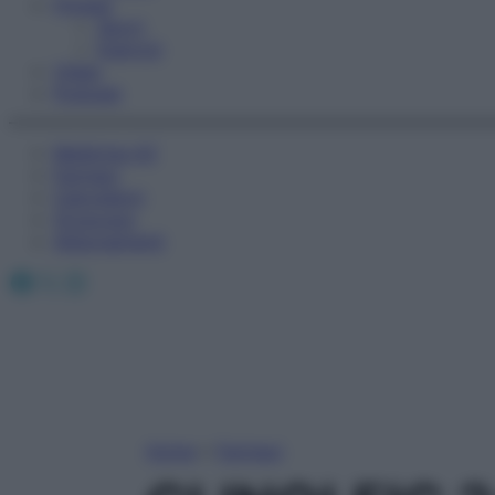
Fitness
Sport
Esercizi
Video
Podcast
Medicina AZ
Farmaci
Calcolatori
Oroscopo
Abbonamenti
Facebook
X
Instagram
Home
»
Farmaci