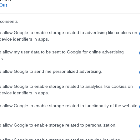
Out
consents
le seguenti situazioni: – Ipersensibilità alle proteine
o allow Google to enable storage related to advertising like cookies on
teine della nocciolina o a uno qualsiasi dei principi
evice identifiers in apps.
 disordini del metabolismo non corretti inclusi acidosi
sepsi, – insufficienza epatica grave, – gravi
o allow my user data to be sent to Google for online advertising
tromboflebiti, – infarto del miocardio.
s.
to allow Google to send me personalized advertising.
o allow Google to enable storage related to analytics like cookies on
i corrispondenti a 200 mg/ml
Via di somministrazione
evice identifiers in apps.
 come parte di una miscela nutrizionale completa
centrale o periferica dovrà essere scelta in funzione
rari casi, se infuso da solo come supporto
o allow Google to enable storage related to functionality of the website
nterale ClinOleic 20% può essere somministrato per
Il dosaggio è da 1 a 2 g di lipidi/kg/giorno. La velocità
n superare la quantità di 0,1 g di lipidi o 0,5 ml di
o allow Google to enable storage related to personalization.
inuti e poi può essere gradualmente aumentata fino
 dopo 30 minuti. Non superare mai i 0,15 g di
o allow Google to enable storage related to security, including