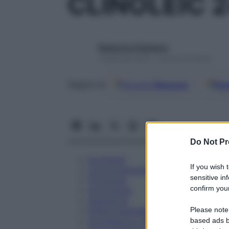
CLINOLEIC 
Redazione Starbene
1 Gennaio 2025 – Lettura 8 minuti
Google
Discover
Fon
Seguici su
Do Not Pr
Eccipienti
If you wish 
Controindicazioni
sensitive in
Posologia
confirm your
Avvertenze
Interazioni
Please note
Effetti Indesiderati
Gravidanza e Allattamento
based ads b