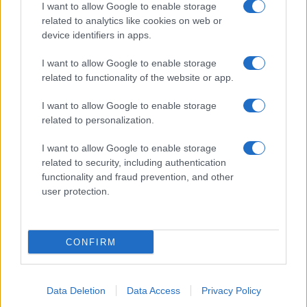
I want to allow Google to enable storage
related to analytics like cookies on web or
device identifiers in apps.
I want to allow Google to enable storage
related to functionality of the website or app.
I want to allow Google to enable storage
related to personalization.
I want to allow Google to enable storage
related to security, including authentication
functionality and fraud prevention, and other
user protection.
CONFIRM
Data Deletion
Data Access
Privacy Policy