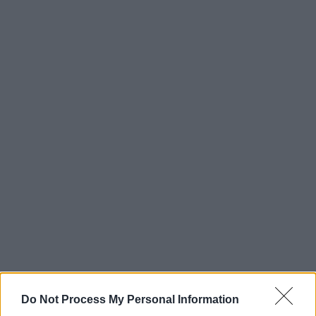
Do Not Process My Personal Information