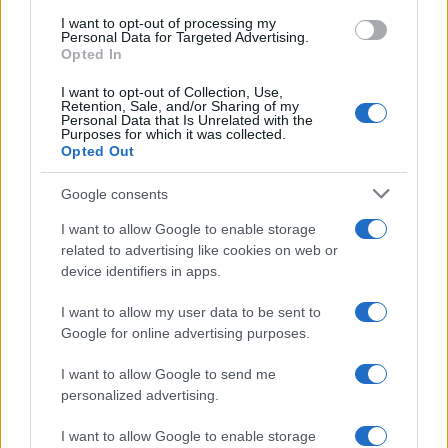
use your data for below specified purposes in below Google
I want to opt-out of processing my
consent section.
Personal Data for Targeted Advertising.
Opted In
I want to opt-out of Collection, Use,
Retention, Sale, and/or Sharing of my
Personal Data that Is Unrelated with the
Purposes for which it was collected.
Opted Out
Google consents
I want to allow Google to enable storage
related to advertising like cookies on web or
device identifiers in apps.
I want to allow my user data to be sent to
Google for online advertising purposes.
I want to allow Google to send me
personalized advertising.
I want to allow Google to enable storage