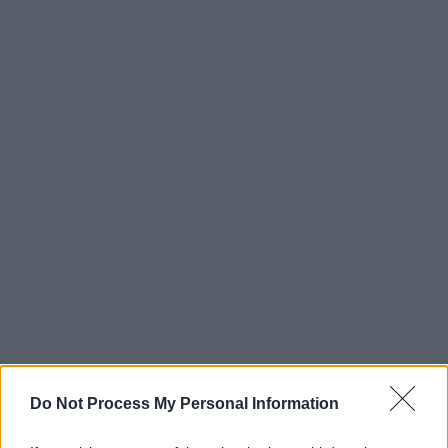
Do Not Process My Personal Information