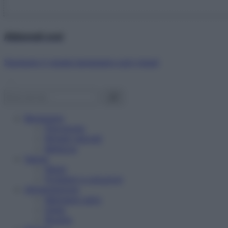
Abbonati ora!
Starbene ti regala benessere ogni mese!
Benessere
Psicologia
Rimedi naturali
Bellezza
Salute
News
Problemi e soluzioni
Alimentazione
Mangiare sano
Diete
Ricette