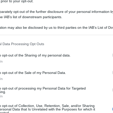
 prior to your opt-out.
rately opt-out of the further disclosure of your personal information by
he IAB’s list of downstream participants.
TO
tion may also be disclosed by us to third parties on the IAB’s List of 
Descrizione tipo ricetta:
RR – RIPETIBILE
 that may further disclose it to other third parties.
10V IN 6MESI
 that this website/app uses one or more Google services and may gath
l Data Processing Opt Outs
Forma farmaceutica:
COMPRESSE
including but not limited to your visit or usage behaviour. You may click 
RIVESTITE
 to Google and its third-party tags to use your data for below specifi
o opt-out of the Sharing of my personal data.
ogle consent section.
e delle ricadute e delle ricorrenze. Disturbi d’ansia
In
ia.
o opt-out of the Sale of my Personal Data.
In
to opt-out of processing my Personal Data for Targeted
ing.
ce colloidale anidra, ipromellosa, magnesio stearato,
In
rificata.
o opt-out of Collection, Use, Retention, Sale, and/or Sharing
ersonal Data that Is Unrelated with the Purposes for which it
lected.