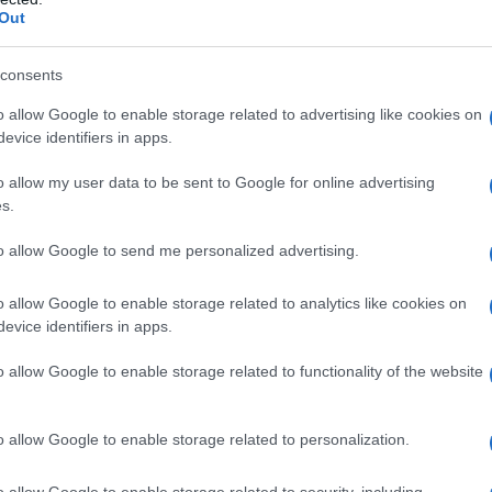
Out
o qualsiasi degli eccipienti (vedere paragrafo 6.1
ai 18 anni. La somministrazione contemporanea di
consents
ina (SSRI) e MAO-inibitori può causare gravi reazioni
entano con le caratteristiche simili alla sindrome
o allow Google to enable storage related to advertising like cookies on
ere somministrato a pazienti in trattamento con
evice identifiers in apps.
inclusa la selegilina in dosi giornaliere superiori a 10
nistrato prima di 14 giorni dopo la sospensione di
o allow my user data to be sent to Google for online advertising
ificato dopo l’interruzione di un I-MAO reversibile
s.
rativo del RIMA. Gli I-MAO non devono essere
ospensione del citalopram (vedere paragrafo 4.5
to allow Google to send me personalized advertising.
orme di interazione”). Citalopram è controindicato in
non ci siano macchinari per l’attenta osservazione e
o allow Google to enable storage related to analytics like cookies on
edere paragrafo 4.5 “Interazioni con altri medicinali
evice identifiers in apps.
 è controindicato per i pazienti di cui è noto che sono
QT o sindrome congenita del QT lungo. Citalopram è
o allow Google to enable storage related to functionality of the website
n medicinali noti per causare un prolungamento
o allow Google to enable storage related to personalization.
o allow Google to enable storage related to security, including