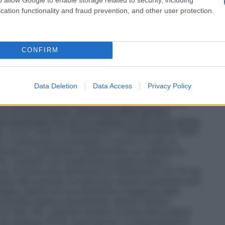
italopram deve essere somministrato come singola
cation functionality and fraud prevention, and other user protection.
e della risposta individuale del paziente, la dose può
 mg al giorno. L’effetto antidepressivo si manifesta
della terapia; è opportuno che il paziente venga
o stato depressivo. Poiché il trattamento con
CONFIRM
e continuato per un appropriato periodo di tempo, in
epressive. In pazienti con depressione unipolare
re la terapia di mantenimento per lungo termine al
Data Deletion
Data Access
Privacy Policy
.
Disturbi di ansia con crisi di panico, con o senza
a di trattamento la dose raccomandata è di 10 mg,
a 20 mg al giorno. Sulla base della risposta
sere aumentata fino ad un massimo di 40 mg al giorno.
 circa 3 mesi di trattamento. Il mantenimento della
e il trattamento prolungato (1 anno). In caso di
omanda un trattamento addizionale con sedativi in
er i pazienti con insufficienza epatica lieve o
per le prime due settimane di trattamento è di 10 mg
iduale del paziente, la dose può essere aumentata fino
siglia cautela ed una attenzione maggiore nella
nzionalità epatica gravemente ridotta (vedere
 di età).
Per i pazienti anziani, la dose deve essere
 ad esempio 10-20 mg al giorno. La dose massima