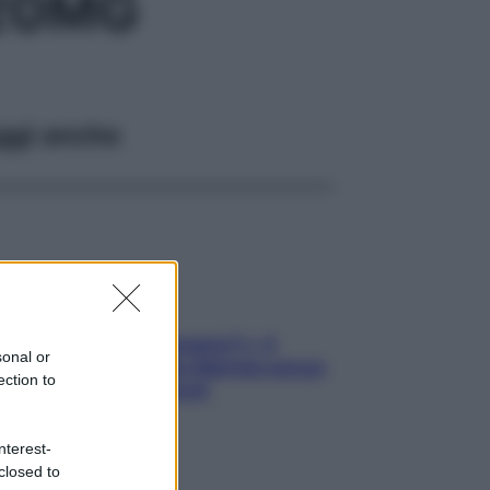
 20MG
ggi anche
«Oggi che se magnamo?»: 4
sonal or
ricette facili di Max Mariola senza
ection to
pesare gli ingredienti
nterest-
closed to