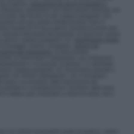
 mg al giorno.
Assunzione da parte di bambini e
Citalopram ratiopharm non deve essere utilizzato per
di sotto dei 18 anni di età (vedere paragrafo 4.4).
pazienti noti per essere metabolizzatori lenti in
e iniziale di 10 mg al giorno durante le prime due
 risposta individuale del paziente, la dose può essere
l giorno (vedere paragrafo 5.2).
Insufficienza renale:
si al dosaggio minimo consigliato.
Sintomi da
ruzione del trattamento:
Si deve evitare
uando si interrompe il trattamento con Citalopram
radualmente in un periodo di almeno 1-2 settimane
ensione (vedere paragrafo 4.4 "Avvertenze speciali e
afo 4.8 "Effetti indesiderati"). Se si dovessero
lla dose o al momento della interruzione del
ò prendere in considerazione il ripristino della dose
 il medico può continuare a ridurre la dose, ma in
nti con ridotta funzionalità renale ed epatica, vedere