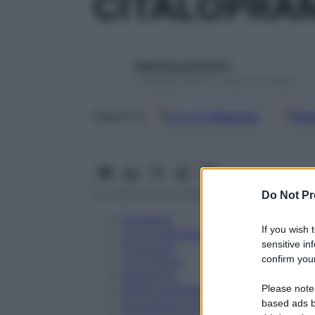
CITALOPRAM
Redazione Starbene
1 Gennaio 2025 – Lettura 25 minuti
Google
Discover
Fon
Seguici su
Do Not Pr
Eccipienti
If you wish 
Controindicazioni
sensitive in
Posologia
confirm your
Avvertenze
Interazioni
Please note
Effetti Indesiderati
Gravidanza e Allattamento
based ads b