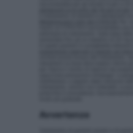
raccomandata per gli anziani è pari a 20
adolescenti al di sotto dei 18 anni di età:
il trattamento di bambini e adolescenti al 
Metabolizzatori lenti del CYP2C19:
Per i 
merito al CYP2C19 è raccomandata una dos
settimane di trattamento. Sulla base della
aumentata fino ad un massimo di 20 mg a
In questi pazienti è consigliabile attener
sospensione osservati in seguito ad inter
un’interruzione brusca del trattamento. Q
ratiopharm la dose deve essere ridotta g
per ridurre il rischio di reazioni da sosp
opportune precauzioni d’impiego" e paragr
manifestare, a seguito della riduzione de
trattamento, sintomi non tollerabili, si pu
prescritta in precedenza. Successivamente
modo più graduale.
Avvertenze
Trattamento di pazienti anziani e di pazie