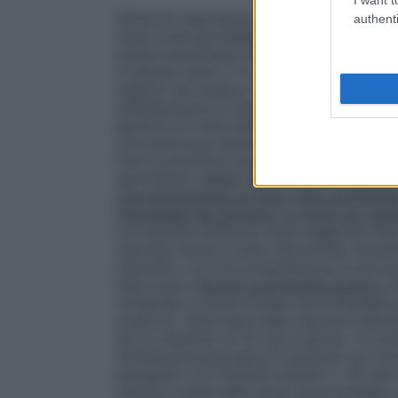
Sindromi depressive endogene.
Adulti: C
authenti
dose orale giornaliera da 20 mg. Sulla bas
essere aumentata fino ad un massimo di 40
in genere entro 2-4 settimane dall’inizio 
seguito dal medico fino a remissione dell
antidepressivo è sintomatico, deve esser
genere 4-6 mesi nelle malattie maniaco-d
ricorrente può essere necessario continua
fine di prevenire nuovi episodi depressivi
agorafobia.
Adulti:
Per la prima settiman
successivamente la dose viene aumentata 
individuale del paziente, la dose può es
La massima efficacia viene raggiunta dopo
risposta clinica è stato dimostrato durant
insonnia o di forte irrequietezza si racc
fase acuta.
Ridotta funzionalità epatica:
P
moderata, la dose iniziale raccomandata 
al giorno. Sulla base della risposta indiv
ad un massimo di 20 mg al giorno. Si con
titolazione posologica in pazienti con fu
paragrafo 5.2)
Pazienti anziani (> 65 anni
ridotta a metà della dose raccomandata,