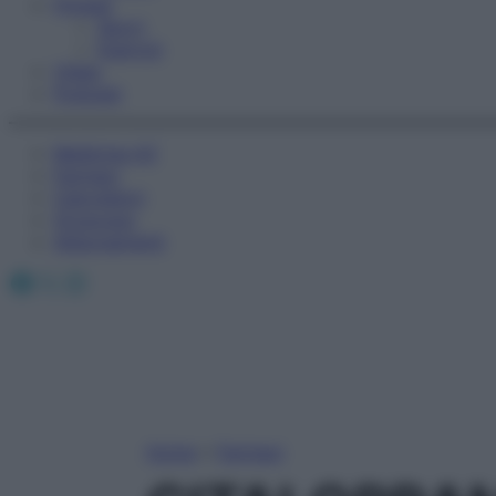
Fitness
Sport
Esercizi
Video
Podcast
Medicina AZ
Farmaci
Calcolatori
Oroscopo
Abbonamenti
Facebook
X
Instagram
Home
»
Farmaci