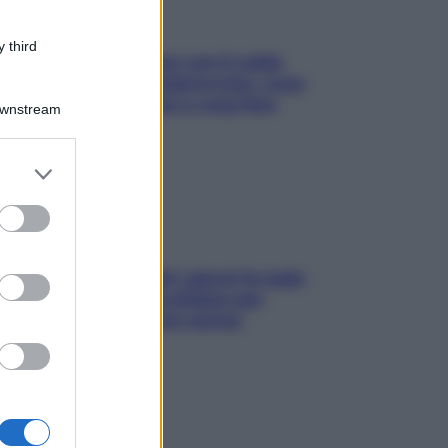
 third
Perché la pressione con il caldo
scende e sale all’improvviso: cosa
succede alle donne e cosa fare
Downstream
subito
er and store
to grant or
ed purposes
Doccia, lavarsi tutti i giorni fa male
alla pelle? I miti da sfatare per
proteggerla davvero senza
stressarla