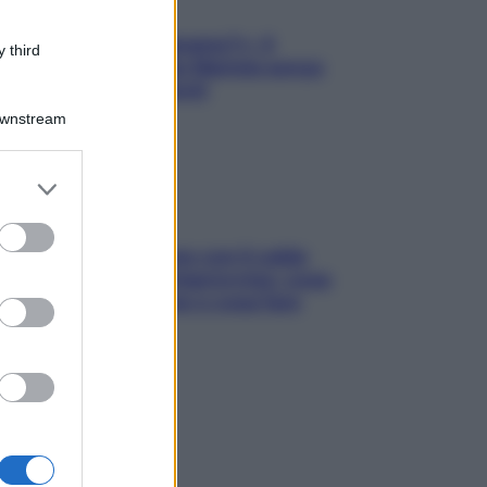
«Oggi che se magnamo?»: 4
 third
ricette facili di Max Mariola senza
pesare gli ingredienti
Downstream
er and store
to grant or
ed purposes
Perché la pressione con il caldo
scende e sale all’improvviso: cosa
succede alle donne e cosa fare
subito