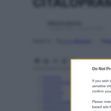
CITALOPRAM
Redazione Starbene
1 Gennaio 2025 – Lettura 16 minuti
Google
Discover
Fon
Seguici su
Do Not Pr
Eccipienti
If you wish 
Controindicazioni
sensitive in
Posologia
confirm your
Avvertenze
Interazioni
Please note
Effetti Indesiderati
Gravidanza e Allattamento
based ads b