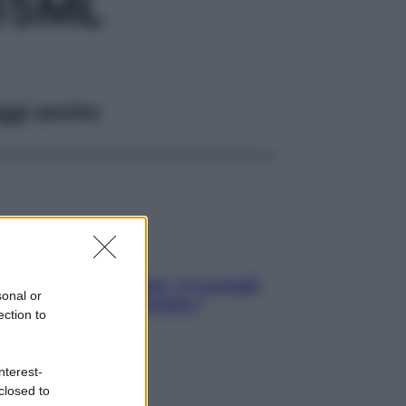
15ML
ggi anche
Sicurezza al volante: i 5 consigli
sonal or
dell’ex pilota di Formula 1
ection to
nterest-
closed to