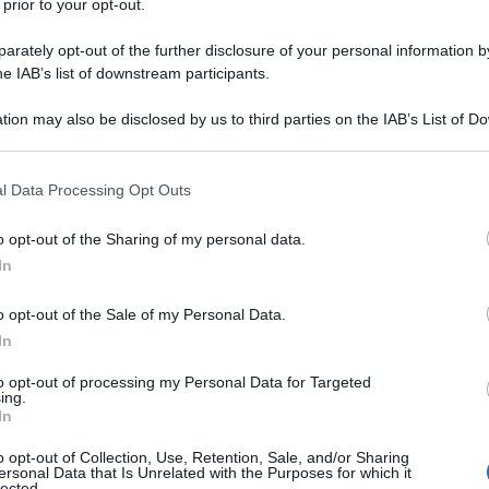
 prior to your opt-out.
rately opt-out of the further disclosure of your personal information by
he IAB’s list of downstream participants.
TO
tion may also be disclosed by us to third parties on the IAB’s List of 
Descrizione tipo ricetta:
RR – RIPETIBILE
 that may further disclose it to other third parties.
10V IN 6MESI
 that this website/app uses one or more Google services and may gath
l Data Processing Opt Outs
Forma farmaceutica:
GOCCE ORALI
including but not limited to your visit or usage behaviour. You may click 
SOLUZIONE
 to Google and its third-party tags to use your data for below specifi
o opt-out of the Sharing of my personal data.
ogle consent section.
In
o opt-out of the Sale of my Personal Data.
e delle ricadute e delle ricorrenze. Disturbi d’ansia
a.
In
to opt-out of processing my Personal Data for Targeted
ing.
In
rossibenzoato, idrossietilcellulosa, etanolo 96 %,
o opt-out of Collection, Use, Retention, Sale, and/or Sharing
ersonal Data that Is Unrelated with the Purposes for which it
lected.