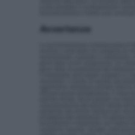
riduzione della dose o al momento della in
si può prendere in considerazione il ripri
Successivamente il medico può continuare
Avvertenze
La somministrazione contemporanea di SSR
avverse a volte letali e la comparsa di cr
somministrato a pazienti in trattamento 
giorni dopo la loro sospensione. Un tratt
giorni dopo la sospensione del citalopram
il trattamento deve essere sospeso e si d
neurolettici. Il rischio di suicidio nei paz
significativa remissione, poiché il blocco
efficace azione antidepressiva. È importa
periodo iniziale. Alcuni pazienti con distu
un’accentuazione dei sintomi d’ansia all’i
paradosso dei sintomi d’ansia è più marcat
proseguire del trattamento (in genere en
bruscamente il trattamento con inibitori 
comparire: insonnia, vertigini, sudorazione,