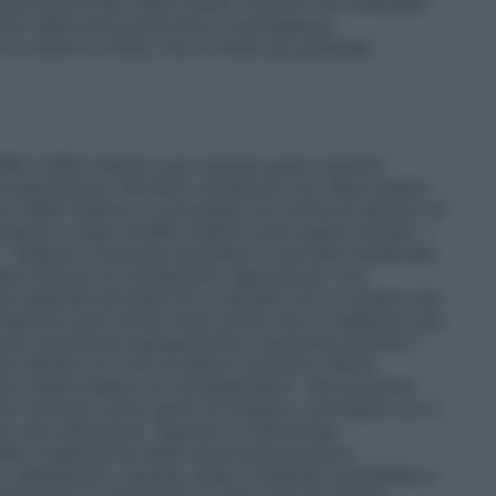
terruzione del tratta-mento, sintomi non tollerabili,
stino della dose prescritta in precedenza.
 a ridurre la dose, ma in modo più graduale.
I e MAO-inibitori può causare gravi reazioni
isi ipertensive. Pertanto citalopram non deve essere
con MAO-inibitori e comunque non prima di almeno 14
amento a base di MAO-inibitori può essere iniziato 7
. Qualora il paziente entrasse in una fase maniacale,
eve istituire un trattamento appropriato con
ienti depressi persiste fino a quando non si ottiene una
 inibitorio può venire meno prima che si stabilisca una
nte monitorare assiduamente il paziente durante il
rbi d’ansia con crisi di panico possono riferire
nizio della terapia con antidepressivi. Tale aumento
o durante i primi giorni di terapia e scompare con il
tro due settimane). Quando si interrompe
della ricaptazione della serotonina possono
 palpitazioni, nausea, ansia, irritabilità, parestesie e