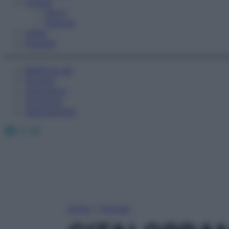
Fitness
Sport
Esercizi
Video
Podcast
Medicina AZ
Farmaci
Calcolatori
Oroscopo
Abbonamenti
Facebook
X
Instagram
Home
»
Farmaci