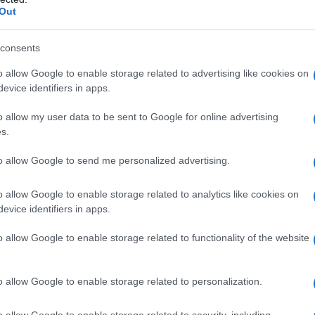
Out
consents
ad uno qualsiasi degli eccipienti. Età inferiore a 14
o allow Google to enable storage related to advertising like cookies on
strato a pazienti in trattamento con MAO-inibitori e
evice identifiers in apps.
opo la loro sospensione (vedere 4.4 e 4.5).
 e durante l’allattamento.
o allow my user data to be sent to Google for online advertising
s.
to allow Google to send me personalized advertising.
 CITALOPRAM ALMUS PHARMA 40 mg/ml gocce orali
o allow Google to enable storage related to analytics like cookies on
dose giornaliera. La dose iniziale è di 16 mg (8
evice identifiers in apps.
 risposta clinica individuale, questa può essere
olo se necessario, la dose potrà essere ulteriormente
se massima. L’effetto antidepressivo si manifesta
o allow Google to enable storage related to functionality of the website
della terapia; è opportuno che il paziente venga
o stato depressivo. Poiché il trattamento con
ssere continuato per un appropriato periodo di
o allow Google to enable storage related to personalization.
 maniaco-depressive. In pazienti con depressione
o continuare la terapia di mantenimento per lungo
o allow Google to enable storage related to security, including