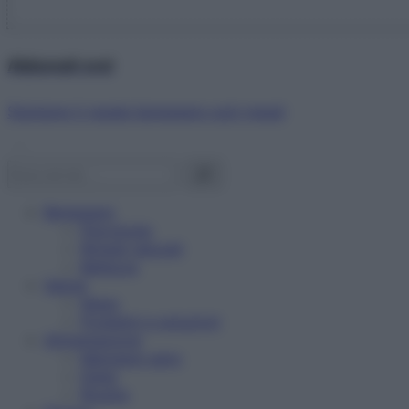
Abbonati ora!
Starbene ti regala benessere ogni mese!
Benessere
Psicologia
Rimedi naturali
Bellezza
Salute
News
Problemi e soluzioni
Alimentazione
Mangiare sano
Diete
Ricette