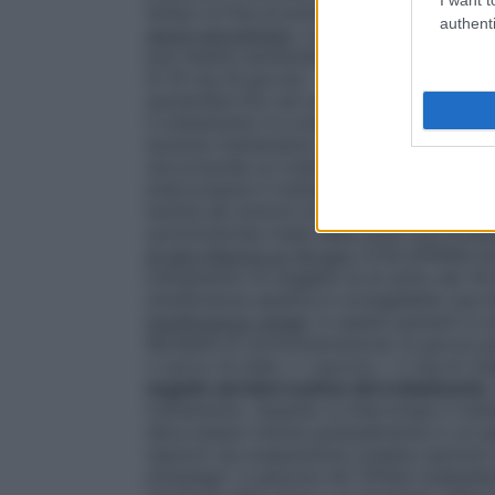
tempo al fine di prevenire nuovi episodi 
authenti
senza agorafobia
. La dose iniziale è di 
può essere aumentata a 16 mg (8 gocce) al
di 16 mg (8 gocce) – 24 mg (12 gocce). In
aumentata fino ad un massimo di 48 mg (24
il trattamento è a lungo termine. Il mante
durante trattamento prolungato (1 anno). I
raccomanda un trattamento addizionale co
interrompere il trattamento le dosi devo
l’entità dei sintomi di astinenza.
Anziani
: 
somministrata metà della dose raccomand
di età inferiore ai 18 anni
CITALOPRAM ALMU
trattamento di soggetti al di sotto dei 18 
insufficienza epatica è consigliabile una
Insufficienza renale
: in questi pazienti è 
Modalità di somministrazione: le gocce p
o succo di mela. n 1 goccia = 2 mg di ci
seguito ad interruzione del trattamento.
trattamento. Quando si interrompe il 
deve essere ridotta gradualmente in un per
reazioni da sospensione (vedere sezione 
d’impiego" e sezione 4.8 "Effetti indeside