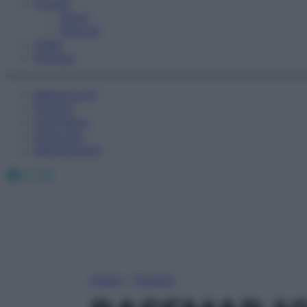
Fitness
Sport
Esercizi
Video
Podcast
Medicina AZ
Farmaci
Calcolatori
Oroscopo
Abbonamenti
Facebook
X
Instagram
Home
»
Farmaci