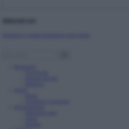
Abbonati ora!
Starbene ti regala benessere ogni mese!
Benessere
Psicologia
Rimedi naturali
Bellezza
Salute
News
Problemi e soluzioni
Alimentazione
Mangiare sano
Diete
Ricette