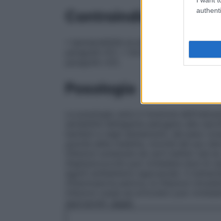
authenti
Controindicazioni
• Ipersensibilità al principio attivo, ad al
paragrafo 6.1). • Somministrazione concom
paragrafo 4.5).
Posologia
La posologia varia in funzione dell’indicaz
sensibilità dell’agente patogeno alla cipro
bambini e negli adolescenti, del peso cor
gravità della malattia, nonché dal suo dec
infezioni sostenute da certi batteri (ad es
Staphylococchi
) può richiedere dosi di ci
agenti antibatterici appropriati. Il trattam
infiammatoria pelvica, le infezioni intraddo
infezioni ossee ed articolari) può richiede
appropriati.
Adulti