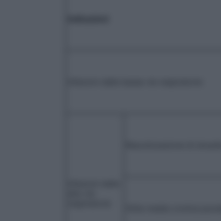
Indicazioni
Infezioni delle basse vie respiratorie
Riacutizzazione di sinusi
Infezioni delle
alte vie
respiratorie
Otite media cronica puru