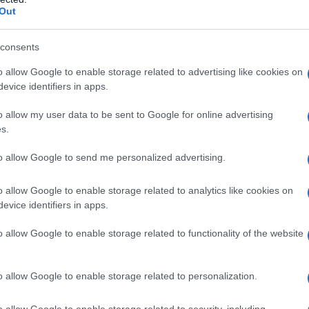
cervicite gonococciche • Epididimo-orchite, compresi i
Out
infiammatoria pelvica, compresi i casi da
Neisseria
 genitale di cui sopra, qualora siano sostenute da
particolarmente importante ottenere informazioni
consents
ciprofloxacina e confermarne la sensibilità tramite
o gastroenterico (ad es. diarrea del viaggiatore) •
o allow Google to enable storage related to advertising like cookies on
cute e dei tessuti molli causate da batteri Gram-
evice identifiers in apps.
i ossee ed articolari • Trattamento di infezioni in
oni in pazienti neutropenici • Profilassi di infezioni
o allow my user data to be sent to Google for online advertising
e inalatorio (profilassi e terapia dopo esposizione)
s.
olmonari in corso di fibrosi cistica, causate da
licate delle vie urinarie e pielonefrite • Antrace
to allow Google to send me personalized advertising.
osizione) La ciprofloxacina può anche essere usata per
 adolescenti, qualora lo si ritenga necessario. Il
o allow Google to enable storage related to analytics like cookies on
medici con esperienza nel trattamento della fibrosi
evice identifiers in apps.
e negli adolescenti (vedere paragrafi 4.4 e 5.1).
o allow Google to enable storage related to functionality of the website
o allow Google to enable storage related to personalization.
(E460), crospovidone (E1202), silice colloidale anidra,
 CP, macrogol 4000, titanio diossido (E171).
o allow Google to enable storage related to security, including