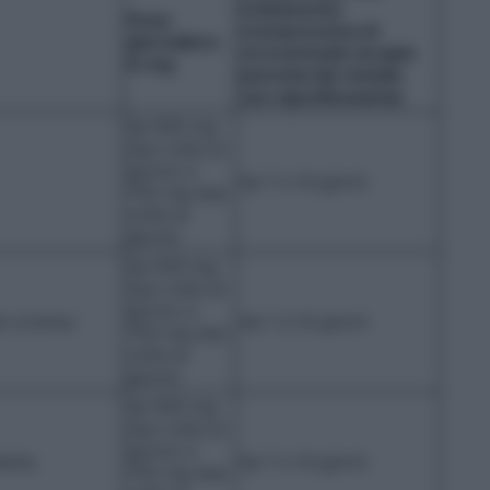
trattamento
Dose
(comprensiva di
giornaliera
un’eventuale terapia
in mg
parenterale iniziale
con ciprofloxacina)
da 500 mg
due volte al
giorno a
da 7 a 14 giorni
750 mg due
volte al
giorno
da 500 mg
due volte al
giorno a
te cronica
da 7 a 14 giorni
750 mg due
volte al
giorno
da 500 mg
due volte al
giorno a
lenta
da 7 a 14 giorni
750 mg due