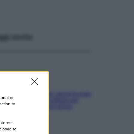
ggi anche
Doccia, lavarsi tutti i giorni fa male
sonal or
alla pelle? I miti da sfatare per
ection to
proteggerla davvero senza
stressarla
nterest-
closed to