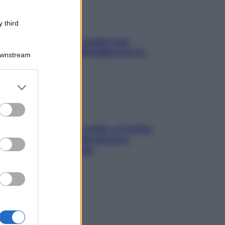
 third
Aria condizionata: usala così,
senza rischiare raffreddore & Co.
Downstream
er and store
to grant or
ed purposes
Mindfulness tra le vette: a Cortina
due giorni lontani da stress e
ansia da smartphone