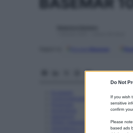
BASEMAR 10
Redazione Starbene
1 Gennaio 2025 – Lettura 28 minuti
Google
Discover
Fon
Seguici su
Do Not Pr
Eccipienti
If you wish 
Controindicazioni
sensitive in
Posologia
confirm your
Avvertenze
Interazioni
Please note
Effetti Indesiderati
Gravidanza e Allattamento
based ads b