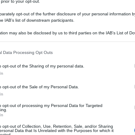
 prior to your opt-out.
rately opt-out of the further disclosure of your personal information by
he IAB’s list of downstream participants.
IDRATO MONOIDRATO
tion may also be disclosed by us to third parties on the IAB’s List of 
Descrizione tipo ricetta:
RR – RIPETIBILE
 that may further disclose it to other third parties.
10V IN 6MESI
 that this website/app uses one or more Google services and may gath
l Data Processing Opt Outs
Forma farmaceutica:
COMPRESSE
including but not limited to your visit or usage behaviour. You may click 
RIVESTITE
 to Google and its third-party tags to use your data for below specifi
o opt-out of the Sharing of my personal data.
ogle consent section.
In
o opt-out of the Sale of my Personal Data.
ilm è indicato nel trattamento delle infezioni
. Prima di iniziare la terapia, si deve prestare
In
sponibili sulla resistenza alla ciprofloxacina. Si
uida ufficiali sull’uso appropriato degli agenti
to opt-out of processing my Personal Data for Targeted
ing.
e vie respiratorie sostenute da batteri Gram-negativi
In
onica ostruttiva – infezioni broncopolmonari in
ie – polmonite • Otite media cronica purulenta •
o opt-out of Collection, Use, Retention, Sale, and/or Sharing
icolarmente se causate da batteri Gram-negativi •
ersonal Data that Is Unrelated with the Purposes for which it
lected.