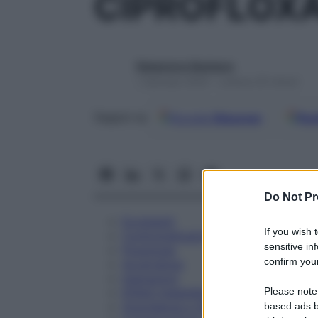
CIPROFLOX
Redazione Starbene
1 Gennaio 2025 – Lettura 25 minuti
Google
Discover
Fon
Seguici su
Do Not Pr
Eccipienti
If you wish 
Controindicazioni
sensitive in
Posologia
confirm your
Avvertenze
Interazioni
Please note
Effetti Indesiderati
Gravidanza e Allattamento
based ads b