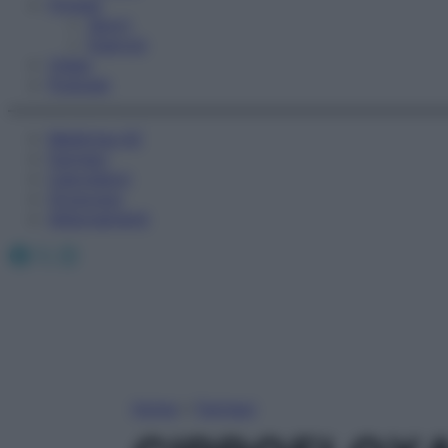
Fitness
Sport
Esercizi
Video
Podcast
Medicina AZ
Farmaci
Calcolatori
Oroscopo
Abbonamenti
Facebook
X
Instagram
Home
»
Farmaci