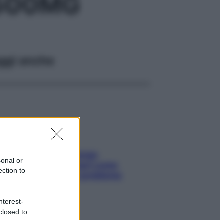
 500MG
ggi anche
Capelli spezzati lungo
sonal or
l’attaccatura? Scopri come
ection to
risolvere l’annoso problema
nterest-
closed to