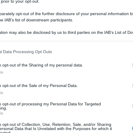
 prior to your opt-out.
rately opt-out of the further disclosure of your personal information by
he IAB’s list of downstream participants.
IDRATO MONOIDRATO
tion may also be disclosed by us to third parties on the IAB’s List of 
Descrizione tipo ricetta:
RR – RIPETIBILE
 that may further disclose it to other third parties.
10V IN 6MESI
 that this website/app uses one or more Google services and may gath
l Data Processing Opt Outs
Forma farmaceutica:
COMPRESSE
including but not limited to your visit or usage behaviour. You may click 
RIVESTITE
 to Google and its third-party tags to use your data for below specifi
o opt-out of the Sharing of my personal data.
ogle consent section.
 750 mg compresse rivestite con film è indicata
In
tto (vedere paragrafi 4.4 e 5.1). Prima di iniziare la
zione alle informazioni disponibili sulla resistenza
o opt-out of the Sale of my Personal Data.
iferimento alle linee guida ufficiali sull’uso
In
lti
– Infezioni delle basse vie respiratorie sostenute
i di broncopneumopatia cronica ostruttiva – infezioni
to opt-out of processing my Personal Data for Targeted
ca o di bronchiectasie – polmonite – Otite media
ing.
usite cronica, particolarmente se causata da batteri
In
ie – Uretrite e cervicite gonococciche – Epididimo–
orrhoeae
– Malattia infiammatoria pelvica, compresi i
o opt-out of Collection, Use, Retention, Sale, and/or Sharing
ersonal Data that Is Unrelated with the Purposes for which it
ioni dell’apparato genitale di cui sopra, qualora siano
lected.