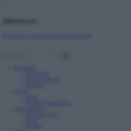
Abbonati ora!
Starbene ti regala benessere ogni mese!
Benessere
Psicologia
Rimedi naturali
Bellezza
Salute
News
Problemi e soluzioni
Alimentazione
Mangiare sano
Diete
Ricette