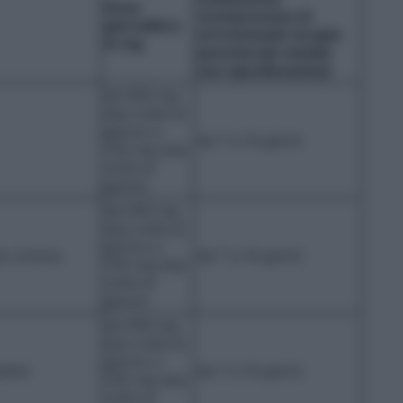
Dose
(comprensiva di
giornaliera
un’eventuale terapia
in mg
parenterale iniziale
con ciprofloxacina)
da 500 mg
due volte al
giorno a
da 7 a 14 giorni
750 mg due
volte al
giorno
da 500 mg
due volte al
giorno a
te cronica
da 7 a 14 giorni
750 mg due
volte al
giorno
da 500 mg
due volte al
giorno a
lenta
da 7 a 14 giorni
750 mg due
volte al