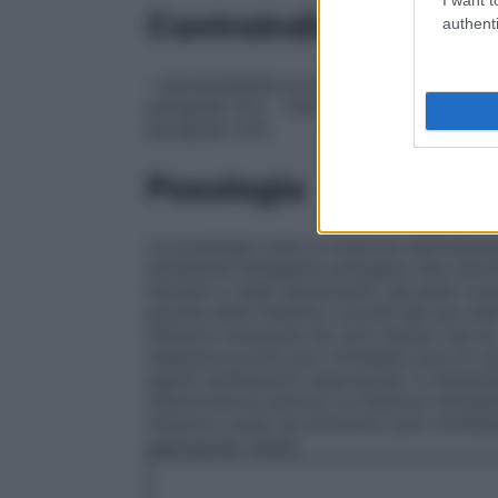
Controindicazioni
authenti
– Ipersensibilità al principio attivo, ad al
paragrafo 6.1). – Somministrazione concom
paragrafo 4.5).
Posologia
La posologia varia in funzione dell’indicaz
sensibilità dell’agente patogeno alla cipro
bambini e negli adolescenti, del peso cor
gravità della malattia, nonché dal suo dec
infezioni sostenute da certi batteri (ad es
Staphylococchi
) può richiedere dosi di ci
agenti antibatterici appropriati. Il trattam
infiammatoria pelvica, le infezioni intraddo
infezioni ossee ed articolari) può richiede
appropriati. Adulti