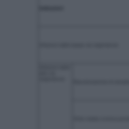
Indicazioni
Infezioni delle basse vie respiratorie
Infezioni delle
alte vie
respiratorie
Riacutizzazione di sinusi
Otite media cronica puru