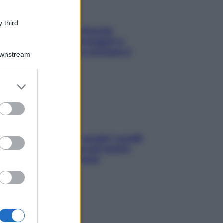
 third
Fame dopo cena? Perché
succede e 6 snack leggeri e
appetitosi che non rovinano il
Downstream
sonno
er and store
to grant or
ed purposes
Non solo Maldive: scopri i coralli
che si nascondono nel nostro
Mediterraneo (e come
proteggerli)