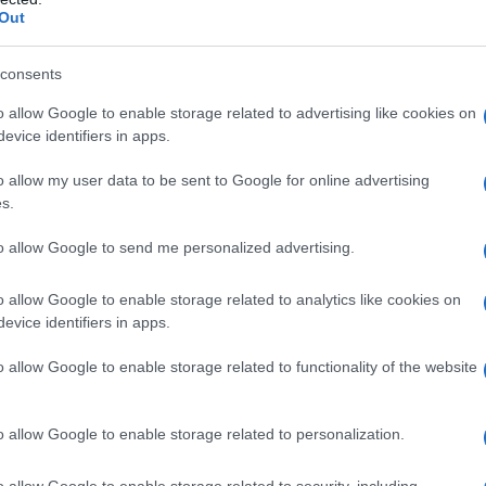
tenute tali, è particolarmente importante ottenere
Out
sistenza alla ciprofloxacina e confermarne la
Infezioni del tratto gastroenterico (ad es. diarrea del
consents
nfezioni della cute e dei tessuti molli causate da
gna – Infezioni ossee ed articolari – Trattamento di
o allow Google to enable storage related to advertising like cookies on
si di infezioni in pazienti neutropenici – Profilassi di
evice identifiers in apps.
is
– Antrace inalatorio (profilassi e terapia dopo
zioni broncopolmonari in corso di fibrosi cistica,
o allow my user data to be sent to Google for online advertising
fezioni complicate delle vie urinarie e pielonefrite –
s.
dopo esposizione) La ciprofloxacina può anche essere
ini e negli adolescenti, qualora lo si ritenga
to allow Google to send me personalized advertising.
iziato solo da medici con esperienza nel trattamento
i nei bambini e negli adolescenti (vedere paragrafi 4.4
o allow Google to enable storage related to analytics like cookies on
evice identifiers in apps.
o allow Google to enable storage related to functionality of the website
amido glicolato (tipo A), crospovidone (E1202), amido
 stearato (E572), titanio diossido (E171), ipromellosa
o allow Google to enable storage related to personalization.
o allow Google to enable storage related to security, including