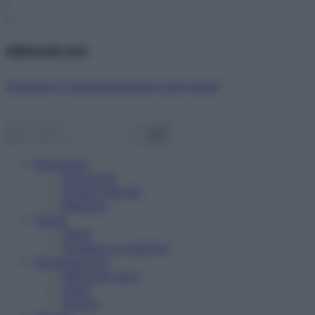
Abbonati ora!
Starbene ti regala benessere ogni mese!
Benessere
Psicologia
Rimedi naturali
Bellezza
Salute
News
Problemi e soluzioni
Alimentazione
Mangiare sano
Diete
Ricette