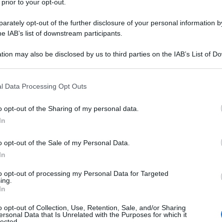
 prior to your opt-out.
rately opt-out of the further disclosure of your personal information by
he IAB’s list of downstream participants.
tion may also be disclosed by us to third parties on the IAB’s List of 
Descrizione tipo ricetta:
RR – RIPETIBILE
 that may further disclose it to other third parties.
10V IN 6MESI
 that this website/app uses one or more Google services and may gath
l Data Processing Opt Outs
Forma farmaceutica:
CAPSULE
including but not limited to your visit or usage behaviour. You may click 
 to Google and its third-party tags to use your data for below specifi
o opt-out of the Sharing of my personal data.
ogle consent section.
In
rale, in particolare da arteriosclerosi comprendenti
o opt-out of the Sale of my Personal Data.
’umore (irritabilità e asocialità), perdita della
oni dell’equilibrio, di origine centrale e periferica
In
elle orecchie, nistagmo, nausea e vomito. –
e periferiche quali, p.e., estremità bluastre,
to opt-out of processing my Personal Data for Targeted
ing.
e, parestesie (sensazione anormale, non dolorosa
In
.), crampi notturni, estremità fredde.
Gocce
– Turbe
da arteriosclerosi comprendenti tremori, ronzio delle
o opt-out of Collection, Use, Retention, Sale, and/or Sharing
e asocialità), perdita della memoria e scarsa
ersonal Data that Is Unrelated with the Purposes for which it
lected.