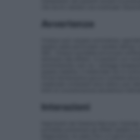
trattamento dei pazienti anziani la posol
che dovrà valutare una eventuale riduzion
Avvertenze
Cinazyn può causare sonnolenza, specialm
essere usata particolare cautela nell’uso
SNC. Cinazyn potrebbe provocare sofferen
diminuire tale effetto. In pazienti con m
somministrato solo se i vantaggi terapeut
questa malattia. Il medicinale non è contro
forma farmaceutica gocce contiene alcool et
medicinali contenenti alcol etilico può det
limiti di concentrazione alcolemica indica
Interazioni
Deprimenti del Sistema Nervoso Centrale / 
potrebbe potenziare gli effetti sedativi d
diagnostica: se usato fino a 4 giorni prim