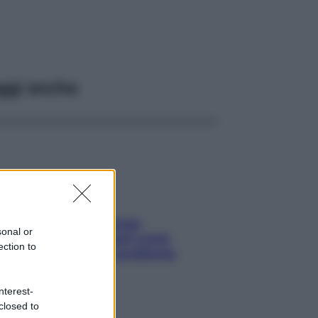
ggi anche
Capelli spezzati lungo
sonal or
l’attaccatura? Scopri come
ection to
risolvere l’annoso problema
nterest-
closed to