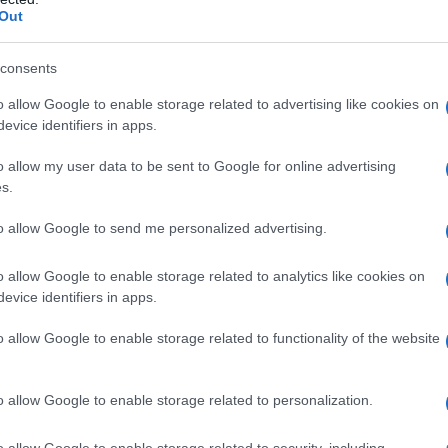
io, di origine centrale e periferica comprendenti
Out
 nistagmo, nausea e vomito. – Terapia delle
mità bluastre, claudicatio intermittente, ulcere
e, non dolorosa come di bruciore, formicolio, puntura
consents
apsule
– Turbe dell’irrorazione cerebrale, in
i tremori, ronzio delle orecchie, disturbi dell’umore
o allow Google to enable storage related to advertising like cookies on
memoria e scarsa concentrazione. – Terapia delle
evice identifiers in apps.
mità bluastre, claudicatio intermittente, ulcere
, non dolorosa come di bruciore, formicolio,
o allow my user data to be sent to Google for online advertising
 fredde.
s.
to allow Google to send me personalized advertising.
o allow Google to enable storage related to analytics like cookies on
arosio, lattosio, amido di mais pregelatinizzato,
evice identifiers in apps.
 sospensione contiene
: cellulosa microcristallina e
0", metile p–idrossibenzoato, propile p–
o allow Google to enable storage related to functionality of the website
olo 70%, acqua depurata q.b. a 100 ml.
Ogni capsula
, talco, sodio stearato, silice precipitata.
Capsula
:
capsula 100 contiene
: cellulosa microcristallina, talco,
o allow Google to enable storage related to personalization.
: gelatina, biossido di titanio (E171).
o allow Google to enable storage related to security, including