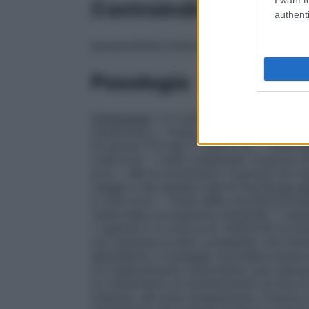
Controindicazioni
authenti
Ipersensibilità individuale accertata verso
Posologia
Compresse
: 1–2 compresse da 25 mg 3 vo
cinnarizina.) – Turbe della circolazione c
25 gocce (75 mg) 2 volte al dì. – Turbe d
volte al dì. – Turbe vestibolari: 8 gocce 
al dì. – Mal di movimento: 8 gocce (24 m
viaggio e da ripetere ogni 6 ore.
75 mg ca
2 volte al dì. – Turbe della circolazione pe
Turbe della circolazione cerebrale: 1 capsu
1 capsula 2–3 volte al dì. CINAZYN va ass
non superare le dosi consigliate. Dal mome
dipendente, il dosaggio dovrebbe esser
Un miglioramento sintomatico può soprav
un trattamento di mantenimento al fine di
tollerato, alle dosi terapeutiche, Cinazyn