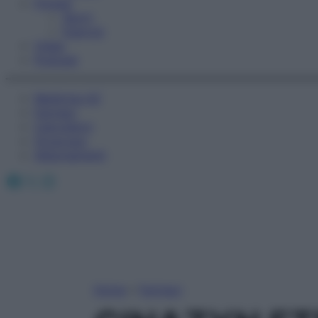
Fitness
Sport
Esercizi
Video
Podcast
Medicina AZ
Farmaci
Calcolatori
Oroscopo
Abbonamenti
Facebook
X
Instagram
Home
»
Farmaci