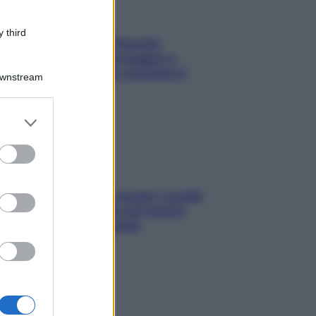
 third
Fame dopo cena? Perché
succede e 6 snack leggeri e
appetitosi che non rovinano il
Downstream
sonno
er and store
to grant or
ed purposes
Non solo Maldive: scopri i coralli
che si nascondono nel nostro
Mediterraneo (e come
proteggerli)