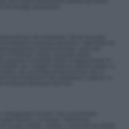
ogia deve essere attentamente stabilita dal medico
e dei dosaggi sopraindicati.
ente all’inizio del trattamento. Perciò dovrebbe
 concomitante di sostanze alcooliche o deprimenti del
za epigastrica: l’assunzione dopo i pasti può
orbo di Parkinson Cinazyn dovrebbe essere
ici superano il possibile rischio di aggravamento di
indicato per i soggetti affetti da malattia celiaca. La
ilico: per chi svolge attività sportiva, l’uso di
erminare positività ai test antidoping in rapporto ai
ta da alcune federazioni sportive
Antidepressivi triciclici: l’uso concomitante
i questi farmaci o di Cinazyn. Interferenza
a di un test cutaneo, Cinazyn, a causa del suo effetto