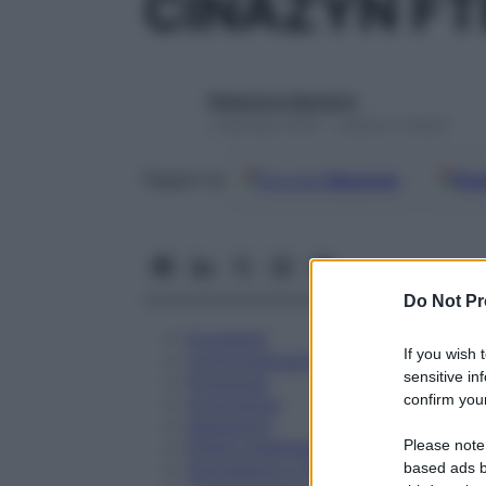
CINAZYN FT
Redazione Starbene
1 Gennaio 2025 – Lettura 5 minuti
Google
Discover
Fon
Seguici su
Do Not Pr
Eccipienti
If you wish 
Controindicazioni
sensitive in
Posologia
confirm your
Avvertenze
Interazioni
Please note
Effetti Indesiderati
Gravidanza e Allattamento
based ads b