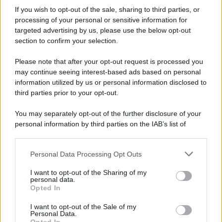
If you wish to opt-out of the sale, sharing to third parties, or
processing of your personal or sensitive information for
targeted advertising by us, please use the below opt-out
section to confirm your selection.
Please note that after your opt-out request is processed you
may continue seeing interest-based ads based on personal
information utilized by us or personal information disclosed to
third parties prior to your opt-out.
You may separately opt-out of the further disclosure of your
personal information by third parties on the IAB’s list of
downstream participants.
Personal Data Processing Opt Outs
This information may also be disclosed by us to third parties
on the IAB’s List of Downstream Participants that may further
I want to opt-out of the Sharing of my
disclose it to other third parties.
personal data.
Opted In
Please note that this website/app uses one or more Google
services and may gather and store information including but
I want to opt-out of the Sale of my
Personal Data.
not limited to your visit or usage behaviour. You may click to