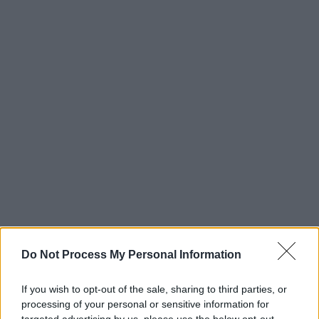
Do Not Process My Personal Information
If you wish to opt-out of the sale, sharing to third parties, or
processing of your personal or sensitive information for