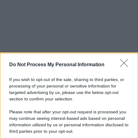
Do Not Process My Personal Information
If you wish to opt-out of the sale, sharing to third parties, or
processing of your personal or sensitive information for
targeted advertising by us, please use the below opt-out
section to confirm your selection.
Please note that after your opt-out request is processed you
may continue seeing interest-based ads based on personal
information utilized by us or personal information disclosed to
third parties prior to your opt-out.