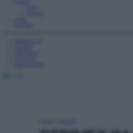
Fitness
Sport
Esercizi
Video
Podcast
Medicina AZ
Farmaci
Calcolatori
Oroscopo
Abbonamenti
Facebook
X
Instagram
Home
»
Farmaci