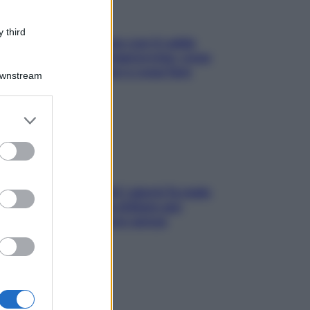
 third
Perché la pressione con il caldo
scende e sale all’improvviso: cosa
succede alle donne e cosa fare
Downstream
subito
er and store
to grant or
ed purposes
Doccia, lavarsi tutti i giorni fa male
alla pelle? I miti da sfatare per
proteggerla davvero senza
stressarla