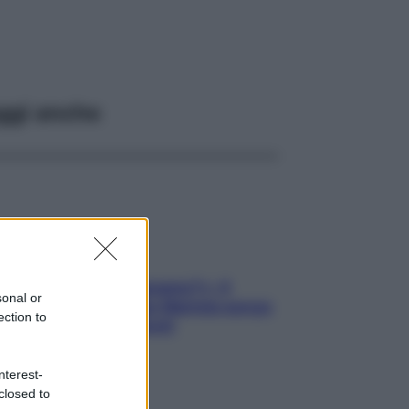
ggi anche
«Oggi che se magnamo?»: 4
sonal or
ricette facili di Max Mariola senza
ection to
pesare gli ingredienti
nterest-
closed to