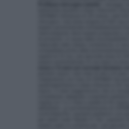
Profilassi chirurgica (adulti)
: i dosaggi r
batteriche durante e dopo interventi chiru
CEPIMEX (infusione di 30 minuti, vedi 6.6)
chirurgico. Una dose singola di 500 mg e
essere somministrata immediatamente dopo
metronidazolo deve essere preparata e so
di prodotto. A causa della incompatibili
mescolati nello stesso contenitore; si rac
compatibile prima della somministrazione 
supera le 12 ore, una seconda dose di C
essere somministrata 12 ore dopo la dose p
mese e 12 anni con normale funzione re
pazienti sopra i due mesi di età e di peso
L’esperienza con l’uso di CEPIMEX nei pazi
quest’esperienza è stata ottenuta a 50 mg/
sopra i 2 mesi suggeriscono che un dosa
considerato adeguato a pazienti pediatrici
mg/kg tra 1 e 2 mesi e quelle di 50 mg/kg
dell’adulto. La somministrazione di CEPI
controllata.Per i pazienti pediatrici con 
per adulti (vedi Tabella 1). Per i pazienti
essere usato lo schema per i più giovani