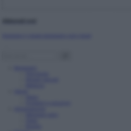
Abbonati ora!
Starbene ti regala benessere ogni mese!
Benessere
Psicologia
Rimedi naturali
Bellezza
Salute
News
Problemi e soluzioni
Alimentazione
Mangiare sano
Diete
Ricette