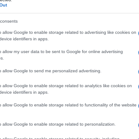
, con ipotensione all’esordio, con sottostante
Out
ve e prolungata neutropenia), può non essere
 Ci sono dati insufficienti a supportare l’efficacia
i pazienti. CEPIMEX è indicato nei bambini per il
consents
le sostenuta da germi sensibili. CEPIMEX è indicato
da uno o più ceppi batterici sensibili, aerobi ed
o allow Google to enable storage related to advertising like cookies on
 dopo aver ottenuto i risultati dei test di sensibilità,
evice identifiers in apps.
farmaco di prima scelta. Quando opportuno,
n associazione con antibiotici aminoglicosidici o
o allow my user data to be sent to Google for online advertising
ella profilassi chirurgica nei pazienti sottoposti a
s.
to allow Google to send me personalized advertising.
o allow Google to enable storage related to analytics like cookies on
evice identifiers in apps.
 g di cefepime sostanza attiva).
o allow Google to enable storage related to functionality of the website
o allow Google to enable storage related to personalization.
 qualsiasi degli eccipienti, alle cefalosporine, alle
ici.
o allow Google to enable storage related to security, including