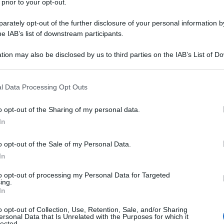
 prior to your opt-out.
rately opt-out of the further disclosure of your personal information by
he IAB’s list of downstream participants.
TO MONOIDRATO
tion may also be disclosed by us to third parties on the IAB’s List of 
Descrizione tipo ricetta:
RR – RIPETIBILE
 that may further disclose it to other third parties.
10V IN 6MESI
 that this website/app uses one or more Google services and may gath
l Data Processing Opt Outs
Forma farmaceutica:
SOLUZIONE INIETT
including but not limited to your visit or usage behaviour. You may click 
POLV SOLV
 to Google and its third-party tags to use your data for below specifi
o opt-out of the Sharing of my personal data.
ogle consent section.
In
o opt-out of the Sale of my Personal Data.
attamento delle infezioni moderate e gravi determinate
ell’apparato respiratorio e le infezioni (complicate e
In
e e superiore, le infezioni della cute e dei tessuti
e le peritoniti e le infezioni biliari, le
to opt-out of processing my Personal Data for Targeted
ing.
odi febbrili in pazienti immunocompromessi.
In
li nei pazienti neutropenici.
Cefepime in
empirico di episodi febbrili in pazienti neutropenici.
o opt-out of Collection, Use, Retention, Sale, and/or Sharing
 infezioni gravi (ad esempio: pazienti sottoposti
ersonal Data that Is Unrelated with the Purposes for which it
lected.