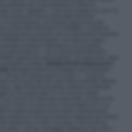
accomandati per la prevenzione di infezioni
rgici sono i seguenti: • Una dose singola di 2 g ev di
 da iniziare 60 minuti prima dell’intervento
v di metronidazolo, se ritenuta opportuna, può
 la fine della infusione di CEPIMEX. La dose di
mministrata in accordo con le informazioni tecniche
tà CEPIMEX e metronidazolo, non devono essere
comanda di lavare il deflussore con un liquido
di metronidazolo. • Se la durata dell’intervento
EPIMEX seguita da metronidazolo, se opportuno, deve
rofilattica iniziale.
Bambini di età compresa tra 1
nale
Meningite batterica
Dosaggio raccomandato:
 ≤ 40 kg: 50 mg/kg ogni 8 ore per 7 – 10 giorni.
enti al di sotto dei due mesi d’età è limitata. Mentre
kg, i dati di farmacocinetica ottenuti su individui
ggio di 30 mg/kg ogni 12 o 8 ore può essere
 tra il primo e il secondo mese d’età. Le dosi di 30
 tra 2 mesi e 12 anni sono confrontabili con i 2 g
MEX in questi pazienti dovrà essere attentamente
peso superiore a 40 kg si possono applicare gli schemi
 d’età superiore a 12 anni e di peso ≤ 40 kg dovrà
 con peso ≤ 40 kg. Il dosaggio pediatrico non deve