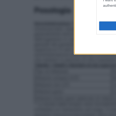
authenti
Posologia
Somministrazione
CEPIMEX può essere so
intramuscolare. Quando somministrato pe
generalmente dolore. Il dosaggio e la via
dell’organismo in causa, della gravità dell
generali del paziente.
Adulti
Una guida al 
superiore ai 12 anni con normale funzione r
somministrazione endovenosa è preferibile
che mettano in pericolo di vita il pazient
Tabella 1
Adulti e Bambini di età superi
Tipo di infezione
D
Infezioni urinarie (UTI):
5
Infezioni non-UTI:
1
Infezioni gravi:
2
Infezioni molto gravi (pericolo di vita):
2
* La durata della terapia varia normalmente
richiedere un trattamento più lungo. Il tr
(pazienti immunocompromessi) deve durare 