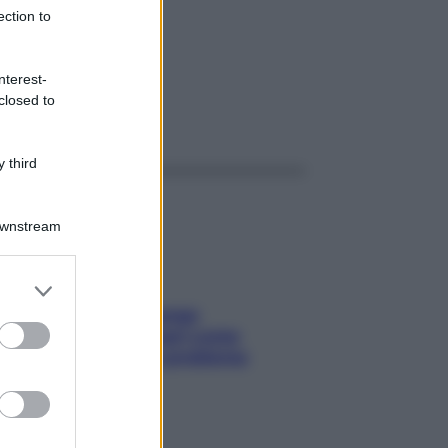
50MG+
ection to
nterest-
closed to
ggi anche
 third
Downstream
er and store
to grant or
Capelli spezzati lungo
ed purposes
l’attaccatura? Scopri come
risolvere l’annoso problema