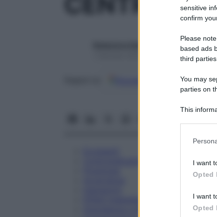
CENTRUM IM
sensitive in
confirm your
Please note
Redazione Starbene
based ads b
1 Gennaio 2025 – Lettura 2 minuti
third parties
You may sepa
Google
Discover
Fon
Seguici su
parties on t
This informa
Participants
Please note
Persona
information 
Eccipienti
deny consent
Controindicazioni
I want t
in below Go
Posologia
Opted 
Avvertenze
Interazioni
I want t
Effetti Indesiderati
Opted 
Gravidanza e Allattamento