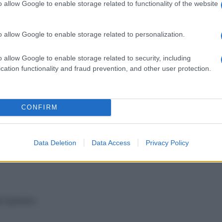
o anidro – Acqua depurata. CENTRUM fiale polvere:
o allow Google to enable storage related to functionality of the website
cido possibenzoico. Fiale solvente: Acqua per
o allow Google to enable storage related to personalization.
o allow Google to enable storage related to security, including
cation functionality and fraud prevention, and other user protection.
 i principi attivi o verso qualcuno degli eccipienti
CONFIRM
ini: 1–2 flaconcini al giorno Fiale: 1 fiala al giorno
Data Deletion
Data Access
Privacy Policy
perfusione lenta.
ei bambini.