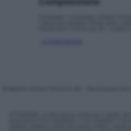
Composizione
Compresse: 1 compressa contiene: Principi
1 flaconcino contiene: Principi attivi: Cit
Principi attivi: Citidina mg 150 – Uridina 
CITIDINA/URIDINA
© Belpietro Edizioni Periodiche SRL – Riproduzione riser
ATTENZIONE: Le informazioni contenute in questo sito 
prescrizione di un trattamento, e non intendono e non 
chiedere sempre il parere del proprio medico curante e/o