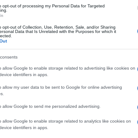
to opt-out of processing my Personal Data for Targeted
ing.
In
o opt-out of Collection, Use, Retention, Sale, and/or Sharing
ersonal Data that Is Unrelated with the Purposes for which it
Descrizione tipo ricetta:
RR – RIPETIBILE
lected.
Out
10V IN 6MESI
Forma farmaceutica:
SOLUZIONE INIETT
consents
POLV SOLV
o allow Google to enable storage related to advertising like cookies on
evice identifiers in apps.
o allow my user data to be sent to Google for online advertising
organica: deficit neuropsichici correlati e decorrenti
s.
 della cenestesi.
to allow Google to send me personalized advertising.
o allow Google to enable storage related to analytics like cookies on
evice identifiers in apps.
tearato – Amido di mais. CENTRUM flaconcini:
 Propile pidrossibenzoato – Sorbitolo soluzione al