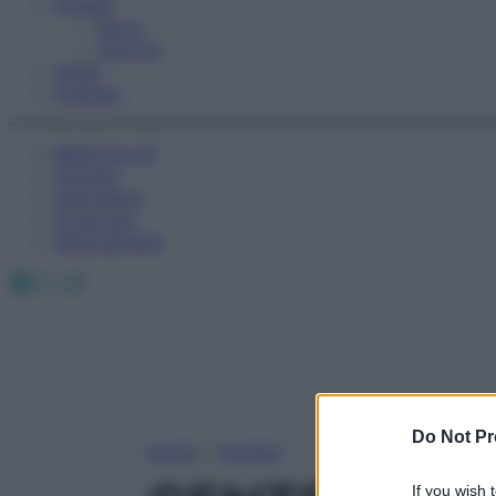
Fitness
Sport
Esercizi
Video
Podcast
Medicina AZ
Farmaci
Calcolatori
Oroscopo
Abbonamenti
Facebook
X
Instagram
Do Not Pr
Home
»
Farmaci
If you wish 