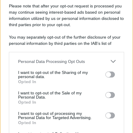
Please note that after your opt-out request is processed you
may continue seeing interest-based ads based on personal
information utilized by us or personal information disclosed to
third parties prior to your opt-out.
You may separately opt-out of the further disclosure of your
personal information by third parties on the IAB’s list of
downstream participants.
Personal Data Processing Opt Outs
This information may also be disclosed by us to third parties
on the IAB’s List of Downstream Participants that may further
I want to opt-out of the Sharing of my
disclose it to other third parties.
personal data.
Opted In
Please note that this website/app uses one or more Google
services and may gather and store information including but
I want to opt-out of the Sale of my
Personal Data.
not limited to your visit or usage behaviour. You may click to
Opted In
grant or deny consent to Google and its third-party tags to
use your data for below specified purposes in below Google
I want to opt-out of processing my
consent section.
Personal Data for Targeted Advertising.
Opted In