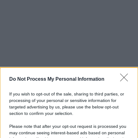
Do Not Process My Personal Information
If you wish to opt-out of the sale, sharing to third parties, or
processing of your personal or sensitive information for
targeted advertising by us, please use the below opt-out
section to confirm your selection.
Please note that after your opt-out request is processed you
may continue seeing interest-based ads based on personal