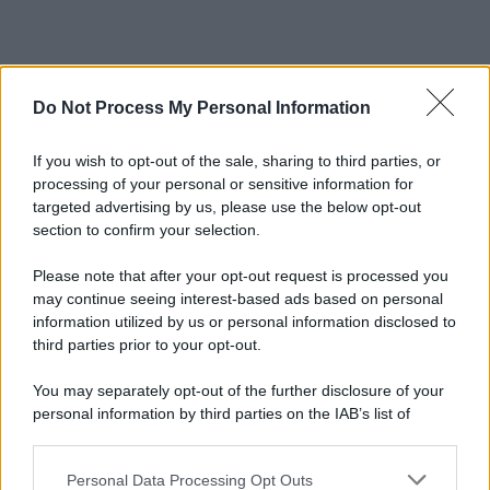
Do Not Process My Personal Information
If you wish to opt-out of the sale, sharing to third parties, or
processing of your personal or sensitive information for
targeted advertising by us, please use the below opt-out
section to confirm your selection.
Please note that after your opt-out request is processed you
may continue seeing interest-based ads based on personal
information utilized by us or personal information disclosed to
third parties prior to your opt-out.
You may separately opt-out of the further disclosure of your
personal information by third parties on the IAB’s list of
downstream participants.
Personal Data Processing Opt Outs
This information may also be disclosed by us to third parties