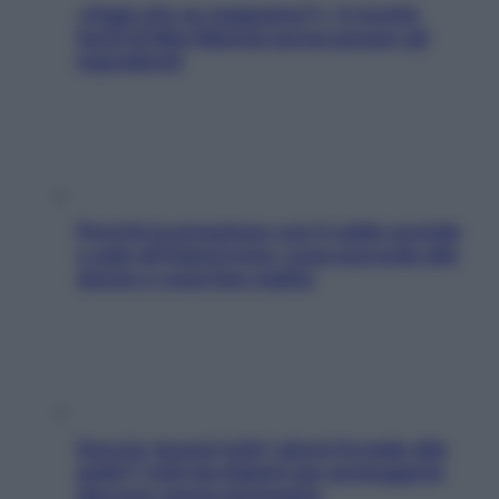
«Oggi che se magnamo?»: 4 ricette
facili di Max Mariola senza pesare gli
ingredienti
Perché la pressione con il caldo scende
e sale all’improvviso: cosa succede alle
donne e cosa fare subito
Doccia, lavarsi tutti i giorni fa male alla
pelle? I miti da sfatare per proteggerla
davvero senza stressarla