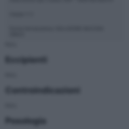
Classe 1:
C
Forma farmaceutica:
SOLUZIONE MUCOSA
ORALE
NULL
Eccipienti
NULL
Controindicazioni
NULL
Posologia