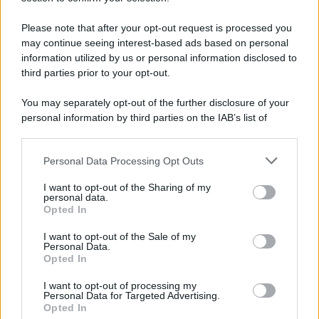
Please note that after your opt-out request is processed you
may continue seeing interest-based ads based on personal
information utilized by us or personal information disclosed to
third parties prior to your opt-out.
You may separately opt-out of the further disclosure of your
personal information by third parties on the IAB’s list of
downstream participants.
Personal Data Processing Opt Outs
This information may also be disclosed by us to third parties
on the IAB’s List of Downstream Participants that may further
I want to opt-out of the Sharing of my
disclose it to other third parties.
personal data.
Opted In
Please note that this website/app uses one or more Google
services and may gather and store information including but
I want to opt-out of the Sale of my
Personal Data.
not limited to your visit or usage behaviour. You may click to
Opted In
grant or deny consent to Google and its third-party tags to
use your data for below specified purposes in below Google
I want to opt-out of processing my
consent section.
Personal Data for Targeted Advertising.
Opted In