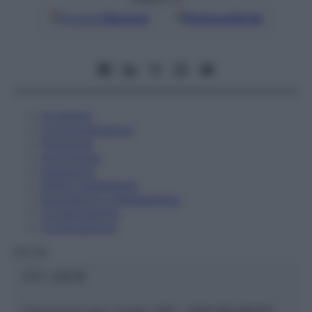
Google
Discover
Fonti preferite
Eccipienti
Controindicazioni
Posologia
Avvertenze
Interazioni
Effetti Indesiderati
Gravidanza e Allattamento
Conservazione
Composizione
OTI Srl
ATC:
2AE1B
Descrizione tipo ricetta:
SOP – NON RICHIESTA