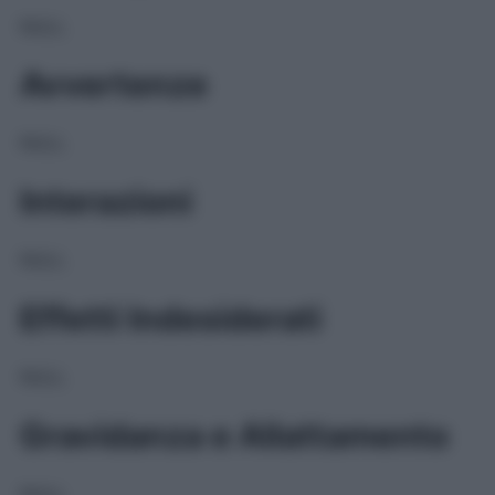
NULL
Avvertenze
NULL
Interazioni
NULL
Effetti Indesiderati
NULL
Gravidanza e Allattamento
NULL