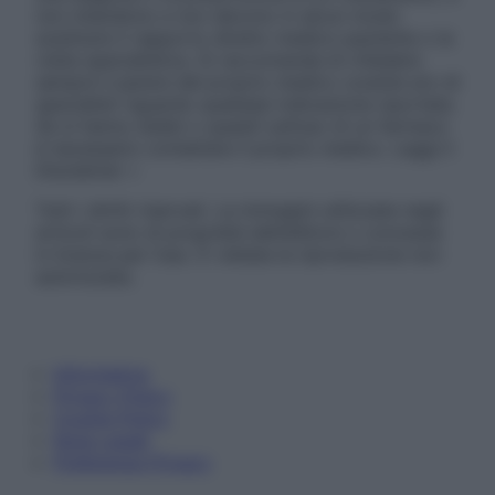
non intendono e non devono in alcun modo
sostituire il rapporto diretto medico-paziente o la
visita specialistica. Si raccomanda di chiedere
sempre il parere del proprio medico curante e/o di
specialisti riguardo qualsiasi indicazione riportata.
Se si hanno dubbi o quesiti sull’uso di un farmaco
è necessario contattare il proprio medico. Leggi il
Disclaimer »
Tutti i diritti riservati. Le immagini utilizzate negli
articoli sono di proprietà dell’editore o concesse
in licenza per l’uso. È vietata la riproduzione non
autorizzata.
Informativa
Privacy Policy
Cookie Policy
Note Legali
Preferenze Privacy