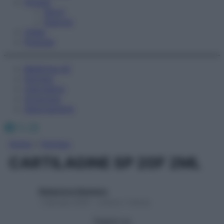
Fitness
Sport
Esercizi
Video
Podcast
Medicina AZ
Farmaci
Calcolatori
Oroscopo
Abbonamenti
Facebook
X
Instagram
Home
»
Farmaci
CARTILAGINE SP 20F 2ML
Redazione Starbene
1 Gennaio 2025 – Lettura 1 minuto
Seguici su