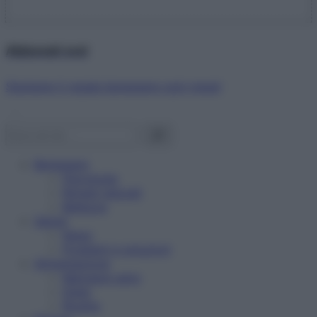
Abbonati ora!
Starbene ti regala benessere ogni mese!
Benessere
Psicologia
Rimedi naturali
Bellezza
Salute
News
Problemi e soluzioni
Alimentazione
Mangiare sano
Diete
Ricette