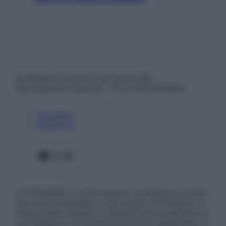
© Belpietro Edizioni Periodiche SRL –
Riproduzione riservata – P.Iva 13673600964
Chi siamo
Pubblicità
Facebook
X
Instagram
ATTENZIONE: Le informazioni contenute in questo
sito sono presentate a solo scopo informativo, in
nessun caso possono costituire la formulazione di
una diagnosi o la prescrizione di un trattamento, e