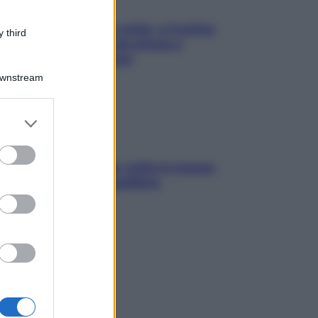
Mindfulness tra le vette: a Cortina
 third
due giorni lontani da stress e
ansia da smartphone
Downstream
er and store
to grant or
ed purposes
SOS pelle irritabile: tutte le mosse
per riportarla in equilibrio