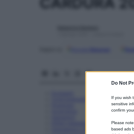
CARDURA 2
Redazione Starbene
1 Gennaio 2025 – Lettura 9 minuti
Google
Discover
Fon
Seguici su
Do Not Pr
Eccipienti
If you wish 
Controindicazioni
sensitive in
Posologia
confirm your
Avvertenze
Interazioni
Please note
Effetti Indesiderati
Gravidanza e Allattamento
based ads b