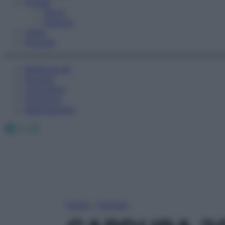
Fitness
Sport
Esercizi
Video
Podcast
Medicina AZ
Farmaci
Calcolatori
Oroscopo
Abbonamenti
Facebook
X
Instagram
Home
»
Farmaci