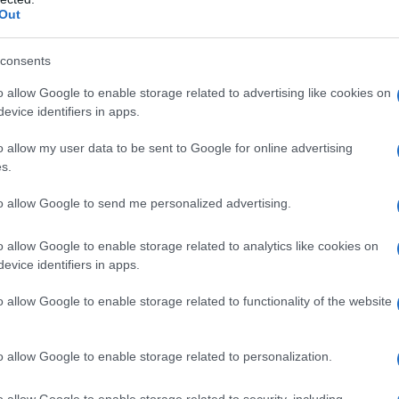
Out
consents
nti con ipersensibilità nota alle chinazoline (per
), o ad uno qualsiasi degli eccipienti elencati al
o allow Google to enable storage related to advertising like cookies on
otensione ortostatica 3) pazienti con iperplasia
evice identifiers in apps.
ione del tratto urinario superiore, infezione cronica
doxazosina è controindicata in monoterapia nei pazienti
o allow my user data to be sent to Google for online advertising
on anuria, con o senza insufficienza renale
s.
to allow Google to send me personalized advertising.
o allow Google to enable storage related to analytics like cookies on
evice identifiers in apps.
strato indifferentemente al mattino o alla sera.
ministrazione giornaliera: la dose iniziale è di 1
ompresse da 2 mg divisibili) al fine di ridurre al
o allow Google to enable storage related to functionality of the website
 e/o sincope. La dose può essere portata a 2 mg dopo
paragrafo 4.4) e successivamente a 4 e 8 mg sempre
l’ottenimento dell’effetto ipotensivo desiderato. La
o allow Google to enable storage related to personalization.
 dose raccomandata è 16 mg/die. In caso di necessità
o tiazidico, un beta-bloccante, un calcioantagonista o
o allow Google to enable storage related to security, including