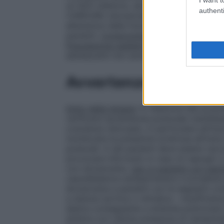
un ACE-inibitore, secondo il giudizio del
authenti
CARDURA (doxazosina) non varia in pazien
alterazioni della funzionalità renale prees
pazienti.
Compromissione epatica
: veder
Popolazione pediatrica
: la sicurezza e l
adolescenti non sono state stabilite.
Avvertenze
Inizio della terapia
: In relazione alle prop
verificarsi ipotensione posturale manifest
coscienza (sincope), in particolare all’ini
monitorare la pressione arteriosa all’inizio
posturali. A tali pazienti deve essere rac
provocare infortunio in caso di capogiri o
con doxazosina.
Uso in pazienti con pato
vasodilatatore antiipertensivo è prudente
doxazosina a pazienti con le seguenti c
a stenosi aortica o mitralica – insufficien
destra conseguente a embolia polmonare o
sinistra con ridotta pressione di riempim