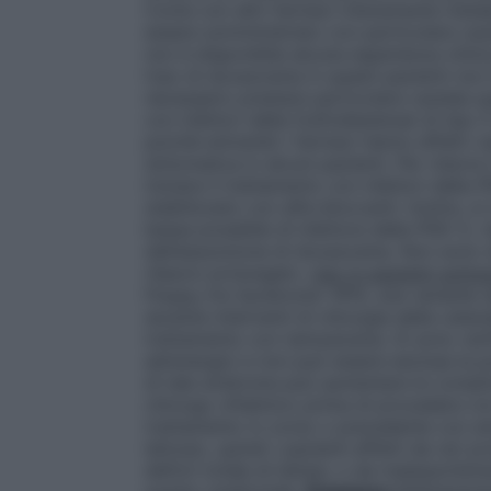
Come con altri farmaci interamente meta
essere somministrato con particolare caut
non è disponibile alcuna esperienza clini
l’uso di doxazosina in questi pazienti n
necessario prestare particolare cautela
con inibitori della fosfodiesterasi di tipo 
poichè entrambi i farmaci hanno effetti v
sintomatica in alcuni pazienti. Per ridurre
iniziare il trattamento con inibitori dell
stabilizzato con alfa-bloccanti. Inoltre, s
bassa possibile di inibitore della PDE-5, 
dall’assunzione di doxazosina. Non sono s
rilascio prolungato.
Uso in pazienti sottop
Floppy Iris Syndrome’ (IFIS, una variante 
durante interventi di chirurgia della catar
trattamento con tamsulosina. Si sono verifi
adrenergici e non può essere esclusa la po
di tale sindrome può aumentare le complica
chirurgo oftalmico prima di procedere con
trattamento in corso o precedente con an
lattosio, quindi i pazienti affetti da rari p
deficit totale di lattasi, o da malassorb