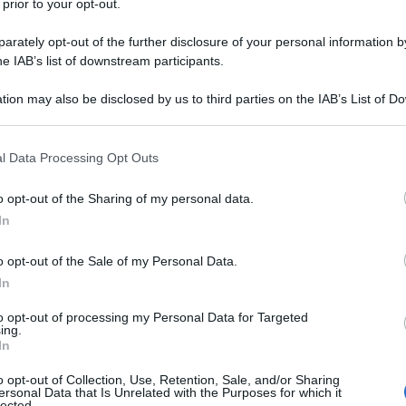
 prior to your opt-out.
rately opt-out of the further disclosure of your personal information by
he IAB’s list of downstream participants.
tion may also be disclosed by us to third parties on the IAB’s List of 
Descrizione tipo ricetta:
RR – RIPETIBILE
 that may further disclose it to other third parties.
10V IN 6MESI
 that this website/app uses one or more Google services and may gath
l Data Processing Opt Outs
Forma farmaceutica:
COMPRESSE
including but not limited to your visit or usage behaviour. You may click 
DIVISIBILI
 to Google and its third-party tags to use your data for below specifi
o opt-out of the Sharing of my personal data.
ogle consent section.
In
o opt-out of the Sale of my Personal Data.
In
to opt-out of processing my Personal Data for Targeted
ing.
In
o glicolato, sodico, magnesio stearato, sodio
o opt-out of Collection, Use, Retention, Sale, and/or Sharing
ersonal Data that Is Unrelated with the Purposes for which it
lected.