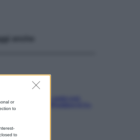
ggi anche
Aria condizionata: usala così,
sonal or
senza rischiare raffreddore & Co.
ection to
nterest-
closed to