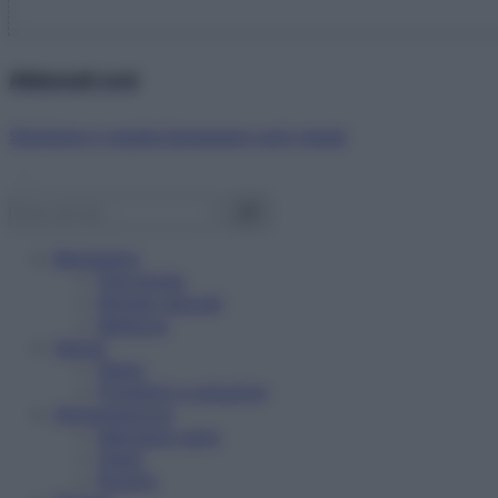
Abbonati ora!
Starbene ti regala benessere ogni mese!
Benessere
Psicologia
Rimedi naturali
Bellezza
Salute
News
Problemi e soluzioni
Alimentazione
Mangiare sano
Diete
Ricette