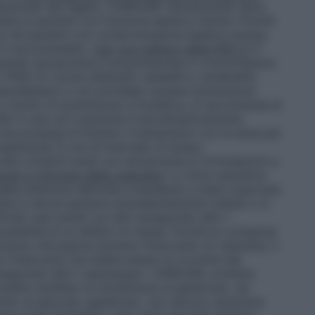
bolizzati dal fegato, CARDURA (doxazosina) deve
ela ai pazienti con funzione epatica ridotta. Poiché
ca nei pazienti con compromissione epatica severa,
on è raccomandato.
Uso con inibitori della PDE-5
: È
 quando doxazosina è somministrata in concomitanza
5 (PDE-5) (come sildenafil, tadalafil e vardenafil),
asodilatatori e ciò potrebbe causare ipotensione
 il rischio di ipotensione ortostatica, si raccomanda di
a PDE-5 solo se il paziente è emodinamicamente
i raccomanda di iniziare il trattamento con la dose più
rispettando 6 ore di intervallo di tempo
tati condotti studi con doxazosina in formulazioni a
osti a chirurgia della cataratta
: La ‘Intra-operative
della sindrome dell’iride a bandiera) è stata osservata
atta in alcuni pazienti precedentemente trattati o in
cati casi isolati con altri antagonisti alfa-1
ssibilità di un effetto di classe. Poiché la comparsa
nze chirurgiche durante l’intervento di cataratta, il
 l’intervento dovrebbe essere al corrente del
tagonisti alfa-1 adrenergici. CARDURA contiene
roblemi ereditari di intolleranza al galattosio, da
imento di glucosio-galattosio, non devono assumere