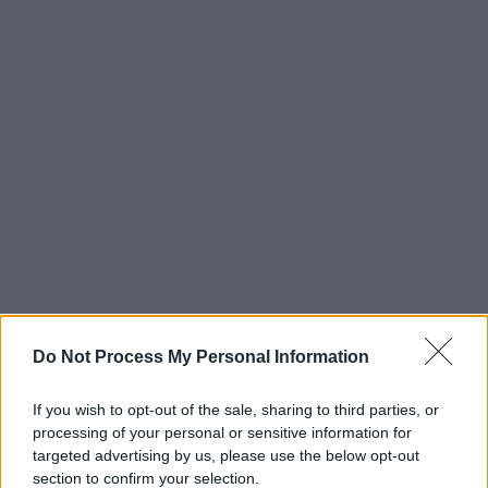
Do Not Process My Personal Information
If you wish to opt-out of the sale, sharing to third parties, or
processing of your personal or sensitive information for
targeted advertising by us, please use the below opt-out
section to confirm your selection.