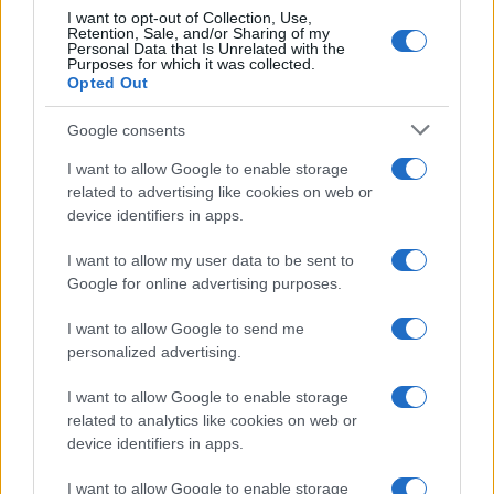
I want to opt-out of Collection, Use,
Retention, Sale, and/or Sharing of my
Personal Data that Is Unrelated with the
Purposes for which it was collected.
Opted Out
Google consents
I want to allow Google to enable storage
related to advertising like cookies on web or
device identifiers in apps.
I want to allow my user data to be sent to
Google for online advertising purposes.
I want to allow Google to send me
personalized advertising.
I want to allow Google to enable storage
related to analytics like cookies on web or
device identifiers in apps.
I want to allow Google to enable storage