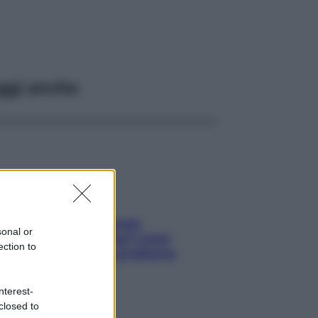
ggi anche
Capelli spezzati lungo
sonal or
l’attaccatura? Scopri come
ection to
risolvere l’annoso problema
nterest-
closed to