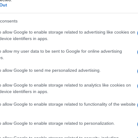
Out
/ml
Fiale da 1-2-5-10-20 ml; Tubofiale da 1,8 ml
consents
0 ml: Sodio cloruro; Acqua per preparazioni
o allow Google to enable storage related to advertising like cookies on
ro; Metile paraidrossi benzoato; Acqua per
evice identifiers in apps.
o allow my user data to be sent to Google for online advertising
s.
to allow Google to send me personalized advertising.
ti o altre sostanze strettamente correlate dal punto
nza accertata o presunta.
o allow Google to enable storage related to analytics like cookies on
evice identifiers in apps.
o allow Google to enable storage related to functionality of the website
 con sedativi) è di 7 mg/Kg, sia in somministrazione
n un intervallo di tempo inferiore ai 90 minuti. Non
 non deve essere superata la dose totale di 1000 mg.
o allow Google to enable storage related to personalization.
5-6 mg/Kg. Dosi consigliate:
In odontoiatria e
 nervoso periferico: 30-90 mg.
In chirurgia
: per blocco
o allow Google to enable storage related to security, including