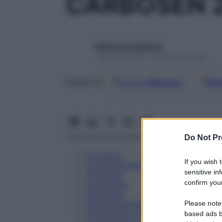
CARBOSEN 2
Redazione Starbene
1 Gennaio 2025 – Lettura 4 minuti
Google
Discover
Fon
Seguici su
Do Not Pr
Eccipienti
If you wish 
Controindicazioni
sensitive in
Posologia
confirm your
Avvertenze
Interazioni
Please note
Effetti Indesiderati
Gravidanza e Allattamento
based ads b