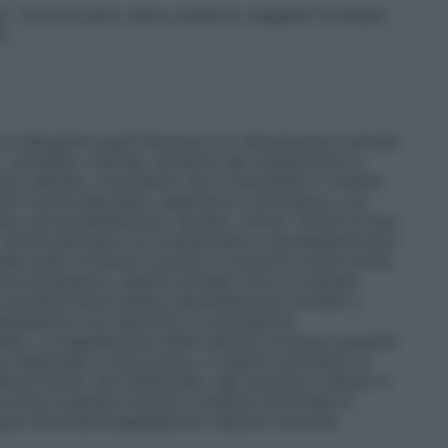
i. Occorre però usare cautela in soggetti in terapia
i.
 e allergiche quali fenomeni di: stimolazione centrale
, vertigine, midriasi, aumento del metabolismo e
to elevate, convulsioni. Se è interessato il midollo
tri cardiovascolare, respiratorio ed emetico con
nea, broncodilatazione, nausea, vomito. Effetti di tipo
 cardiovascolare con bradicardia e vasodilatazione.A
nee quali orticaria e prurito; si possono avere anche
 broncospasmo, edema laringeo, fino al collasso
Il paziente deve essere espressamente invitato a
desiderato non descritto in precedenza.
tte. La segnalazione delle reazioni avverse sospette
el medicinale è importante, in quanto permette un
io/rischio del medicinale. Agli operatori sanitari è
avversa sospetta tramite il sistema nazionale di
.gov.it/content/segnalazioni-reazioni-avverse.