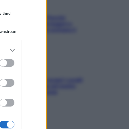
 third
Fame dopo cena? Perché
succede e 6 snack leggeri e
appetitosi che non rovinano il
Downstream
sonno
er and store
to grant or
ed purposes
Non solo Maldive: scopri i coralli
che si nascondono nel nostro
Mediterraneo (e come
proteggerli)