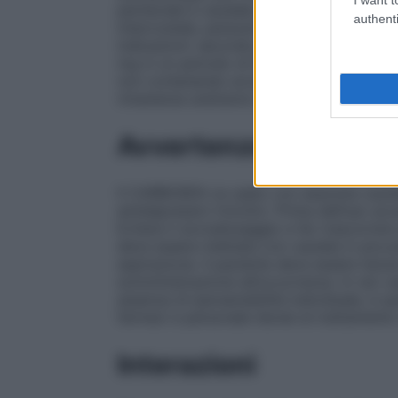
peridurale e caudale; blocco paravertebral
authenti
intercostale, paracervicale, pudendo e te
indicazioni: secondo prescrizione medica
mg in un periodo di 90 minuti.
Attenzione
non contenendo eccipienti conservanti, v
rimanenze andranno scartate.
Avvertenze
Il CARBOSEN va usato con assoluta cautel
antidepressivi triciclici. Prima dell’uso ac
Evitare il sovradosaggio e far trascorrer
deve essere iniettata con cautela in picc
aspirazione. Il paziente deve essere ten
somministrazione all’occorrenza. In rari ca
assenza di ipersensibilità individuale, è q
farmaci e personale idonei al trattament
Interazioni