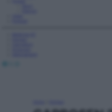
Fitness
Sport
Esercizi
Video
Podcast
Medicina AZ
Farmaci
Calcolatori
Oroscopo
Abbonamenti
Facebook
X
Instagram
Home
»
Farmaci