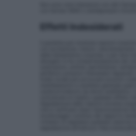
Non sono note interazioni con altri farmac
con farmaci IMAO o antidepressivi triciclic
Effetti Indesiderati
Il paziente può mostrare reazioni tossiche
con eccitazione, tremori, disorientamento
della temperatura corporea, e per dosi mol
allungato si ha compartecipazione dei cen
sudorazioni, aritmie, ipertensione, tachip
periferico possono interessare l’apparato
livello locale può provocare eruzioni cuta
manifestazioni a carattere generale quali
cardiocircolatorio da shock anafilattico. 
comunicare al medico qualsiasi effetto in
Segnalazione delle reazioni avverse sospe
che si verificano dopo l’autorizzazione d
monitoraggio continuo del rapporto benefic
richiesto di segnalare qualsiasi reazione 
segnalazione all’indirizzo http://www.aifa