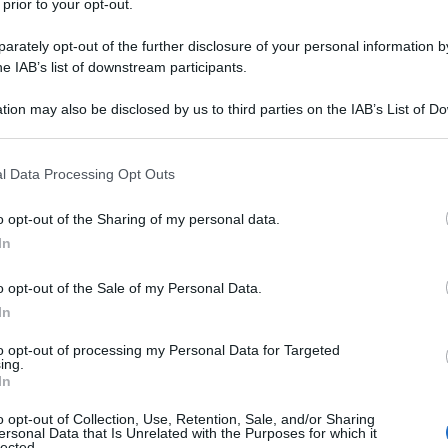
 prior to your opt-out.
rately opt-out of the further disclosure of your personal information by
he IAB’s list of downstream participants.
ATO
tion may also be disclosed by us to third parties on the IAB’s List of 
Descrizione tipo ricetta:
RNR – NON
 that may further disclose it to other third parties.
RIPETIBILE (EX S/F)
 that this website/app uses one or more Google services and may gath
l Data Processing Opt Outs
Forma farmaceutica:
SOLUZIONE
including but not limited to your visit or usage behaviour. You may click 
INIETTABILE
 to Google and its third-party tags to use your data for below specifi
o opt-out of the Sharing of my personal data.
ogle consent section.
In
o opt-out of the Sale of my Personal Data.
 di: medicina generale (causalgie, nevralgie, ecc.),
scopatie, ecc..) ortopedia (riduzione fratture, ecc..)
In
astica, interventi sull’orecchio medio, ecc.), oculistica
(asportazione verruche, cisti, dermoidi, ecc.),
to opt-out of processing my Personal Data for Targeted
ing.
e (piccola chirurgia). La forma in tubofiala è ad uso
In
in tutti gli interventi conservativi e chirurgici in
o opt-out of Collection, Use, Retention, Sale, and/or Sharing
ersonal Data that Is Unrelated with the Purposes for which it
lected.