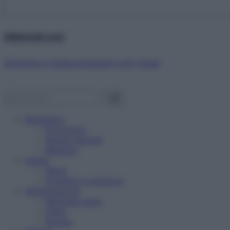
Abbonati ora!
Starbene ti regala benessere ogni mese!
Benessere
Psicologia
Rimedi naturali
Bellezza
Salute
News
Problemi e soluzioni
Alimentazione
Mangiare sano
Diete
Ricette