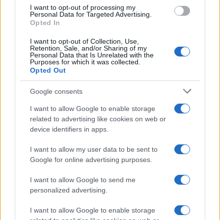
use your data for below specified purposes in below Google
I want to opt-out of processing my
consent section.
Personal Data for Targeted Advertising.
Opted In
I want to opt-out of Collection, Use,
Retention, Sale, and/or Sharing of my
Personal Data that Is Unrelated with the
Purposes for which it was collected.
Opted Out
Google consents
I want to allow Google to enable storage
related to advertising like cookies on web or
device identifiers in apps.
I want to allow my user data to be sent to
Google for online advertising purposes.
I want to allow Google to send me
personalized advertising.
I want to allow Google to enable storage