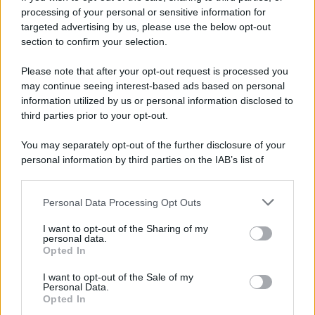
processing of your personal or sensitive information for
targeted advertising by us, please use the below opt-out
section to confirm your selection.
Please note that after your opt-out request is processed you
may continue seeing interest-based ads based on personal
information utilized by us or personal information disclosed to
third parties prior to your opt-out.
You may separately opt-out of the further disclosure of your
personal information by third parties on the IAB’s list of
downstream participants.
Personal Data Processing Opt Outs
This information may also be disclosed by us to third parties
on the IAB’s List of Downstream Participants that may further
I want to opt-out of the Sharing of my
disclose it to other third parties.
personal data.
Opted In
Please note that this website/app uses one or more Google
services and may gather and store information including but
I want to opt-out of the Sale of my
Personal Data.
not limited to your visit or usage behaviour. You may click to
Opted In
grant or deny consent to Google and its third-party tags to