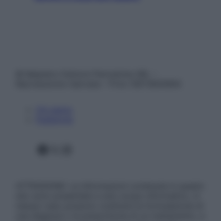
© Belpietro Edizioni Periodiche SRL –
Riproduzione riservata – P.Iva 13673600964
Chi siamo
Pubblicità
Facebook
X
Instagram
ATTENZIONE: Le informazioni contenute in questo
sito sono presentate a solo scopo informativo, in
nessun caso possono costituire la formulazione di
una diagnosi o la prescrizione di un trattamento, e