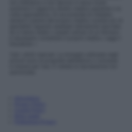
non intendono e non devono in alcun modo
sostituire il rapporto diretto medico-paziente o la
visita specialistica. Si raccomanda di chiedere
sempre il parere del proprio medico curante e/o di
specialisti riguardo qualsiasi indicazione riportata.
Se si hanno dubbi o quesiti sull’uso di un farmaco
è necessario contattare il proprio medico. Leggi il
Disclaimer »
Tutti i diritti riservati. Le immagini utilizzate negli
articoli sono di proprietà dell’editore o concesse
in licenza per l’uso. È vietata la riproduzione non
autorizzata.
Informativa
Privacy Policy
Cookie Policy
Note Legali
Preferenze Privacy