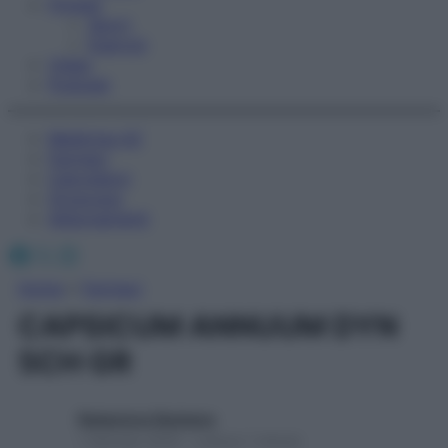
Fitness
Sport
Esercizi
Video
Podcast
Medicina AZ
Farmaci
Calcolatori
Oroscopo
Abbonamenti
Facebook
X
Instagram
Home
»
Farmaci
CAPSICUM ANNUUM DYN
5CH GR
Redazione Starbene
1 Gennaio 2025 – Lettura 1 minuto