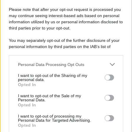
Please note that after your opt-out request is processed you
may continue seeing interest-based ads based on personal
information utilized by us or personal information disclosed to
third parties prior to your opt-out.
You may separately opt-out of the further disclosure of your
personal information by third parties on the IAB’s list of
downstream participants.
Personal Data Processing Opt Outs
This information may also be disclosed by us to third parties
on the IAB’s List of Downstream Participants that may further
I want to opt-out of the Sharing of my
disclose it to other third parties.
personal data.
Opted In
Please note that this website/app uses one or more Google
services and may gather and store information including but
I want to opt-out of the Sale of my
Personal Data.
not limited to your visit or usage behaviour. You may click to
Opted In
grant or deny consent to Google and its third-party tags to
use your data for below specified purposes in below Google
I want to opt-out of processing my
consent section.
Personal Data for Targeted Advertising.
Opted In