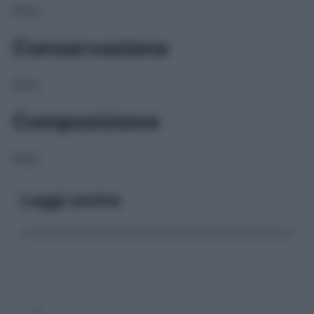
NULL
Conservazione
NULL
Composizione
NULL
Leggi anche