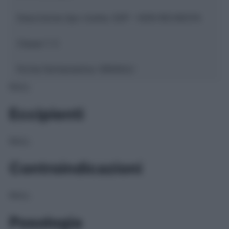
Descrizione tipo ricetta:
SOP – NON RICHIESTA
Classe 1:
C
Forma farmaceutica:
GRANULI
NULL
Eccipienti
NULL
Controindicazioni
NULL
Posologia