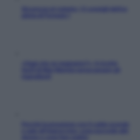
Sicurezza al volante: i 5 consigli dell’ex
pilota di Formula 1
«Oggi che se magnamo?»: 4 ricette
facili di Max Mariola senza pesare gli
ingredienti
Perché la pressione con il caldo scende
e sale all’improvviso: cosa succede alle
donne e cosa fare subito