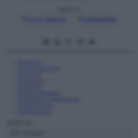
Seguici su
Google
Discover
Fonti preferite
Eccipienti
Controindicazioni
Posologia
Avvertenze
Interazioni
Effetti Indesiderati
Gravidanza e Allattamento
Conservazione
Composizione
CEMON Srl
ATC:
2AA1B03