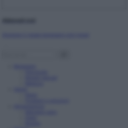
Abbonati ora!
Starbene ti regala benessere ogni mese!
Benessere
Psicologia
Rimedi naturali
Bellezza
Salute
News
Problemi e soluzioni
Alimentazione
Mangiare sano
Diete
Ricette