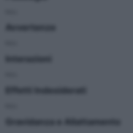
NULL
Avvertenze
NULL
Interazioni
NULL
Effetti Indesiderati
NULL
Gravidanza e Allattamento