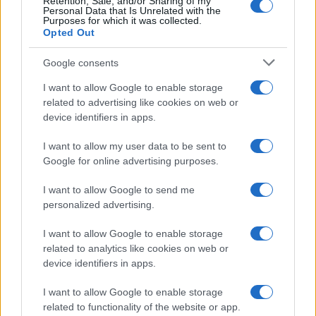
Retention, Sale, and/or Sharing of my
Personal Data that Is Unrelated with the
Purposes for which it was collected.
Opted Out
Google consents
I want to allow Google to enable storage
related to advertising like cookies on web or
device identifiers in apps.
I want to allow my user data to be sent to
Google for online advertising purposes.
I want to allow Google to send me
personalized advertising.
I want to allow Google to enable storage
related to analytics like cookies on web or
device identifiers in apps.
I want to allow Google to enable storage
related to functionality of the website or app.