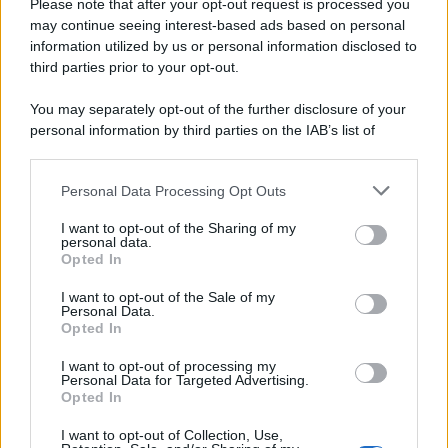
Please note that after your opt-out request is processed you
may continue seeing interest-based ads based on personal
information utilized by us or personal information disclosed to
third parties prior to your opt-out.
You may separately opt-out of the further disclosure of your
personal information by third parties on the IAB’s list of
downstream participants.
Personal Data Processing Opt Outs
This information may also be disclosed by us to third parties
on the IAB’s List of Downstream Participants that may further
I want to opt-out of the Sharing of my
disclose it to other third parties.
personal data.
Opted In
Please note that this website/app uses one or more Google
services and may gather and store information including but
I want to opt-out of the Sale of my
Personal Data.
not limited to your visit or usage behaviour. You may click to
Opted In
grant or deny consent to Google and its third-party tags to
use your data for below specified purposes in below Google
I want to opt-out of processing my
consent section.
Personal Data for Targeted Advertising.
Opted In
I want to opt-out of Collection, Use,