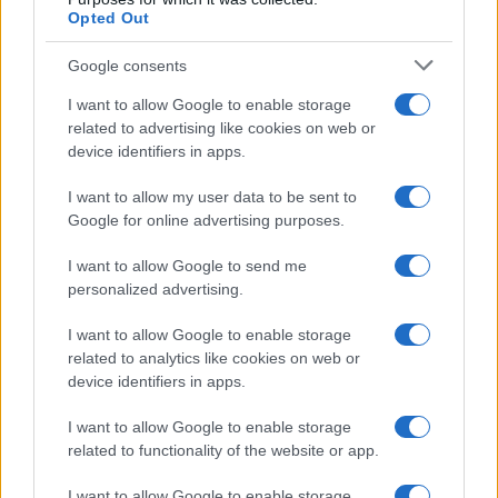
Opted Out
Google consents
I want to allow Google to enable storage
related to advertising like cookies on web or
device identifiers in apps.
I want to allow my user data to be sent to
Google for online advertising purposes.
I want to allow Google to send me
personalized advertising.
I want to allow Google to enable storage
related to analytics like cookies on web or
device identifiers in apps.
I want to allow Google to enable storage
related to functionality of the website or app.
I want to allow Google to enable storage