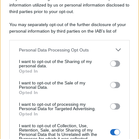
information utilized by us or personal information disclosed to
third parties prior to your opt-out.
You may separately opt-out of the further disclosure of your
personal information by third parties on the IAB’s list of
downstream participants.
Personal Data Processing Opt Outs
This information may also be disclosed by us to third parties
on the IAB’s List of Downstream Participants that may further
I want to opt-out of the Sharing of my
disclose it to other third parties.
personal data.
Opted In
Please note that this website/app uses one or more Google
services and may gather and store information including but
I want to opt-out of the Sale of my
Personal Data.
not limited to your visit or usage behaviour. You may click to
Opted In
grant or deny consent to Google and its third-party tags to
use your data for below specified purposes in below Google
I want to opt-out of processing my
consent section.
Personal Data for Targeted Advertising.
Opted In
I want to opt-out of Collection, Use,
Retention, Sale, and/or Sharing of my
Personal Data that Is Unrelated with the
Purposes for which it was collected.