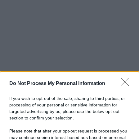
Do Not Process My Personal Information
If you wish to opt-out of the sale, sharing to third parties, or
processing of your personal or sensitive information for
targeted advertising by us, please use the below opt-out
section to confirm your selection.
Please note that after your opt-out request is processed you
may continue seeing interest-based ads based on personal