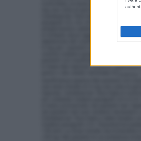
controllata, la dose può essere aumentat
authenti
mg una volta al giorno. La terapia deve es
Candesartan Teva Italia può essere sommin
paragrafi 4.3, 4.4, 4.5 e 5.1). L’aggiunta 
antipertensivo addizionale con varie dosi
è richiesto alcun aggiustamento iniziale 
deplezione del volume intravascolare
Può 
4 mg per i pazienti a rischio di ipotensio
volume (vedere paragrafo 4.4).
Pazienti c
pazienti con insufficienza renale, inclusi 
in base alla risposta. Esistono esperienze 
grave o allo stadio terminale (Cl
<
creatinina
insufficienza epatica
Nei pazienti con insu
una dose iniziale di 4 mg una volta al gio
risposta. Candesartan Teva Italia è contro
e/o colestasi (vedere paragrafi 4.3 e 5.2)
è meno pronunciato nei pazienti neri risp
nei pazienti neri può rendersi necessario
Candesartan Teva Italia e della terapia co
(vedere paragrafo 5.1).
Popolazione pedia
<18 anni
: La dose iniziale raccomandata è
<50 kg: Nei pazienti la cui pressione art