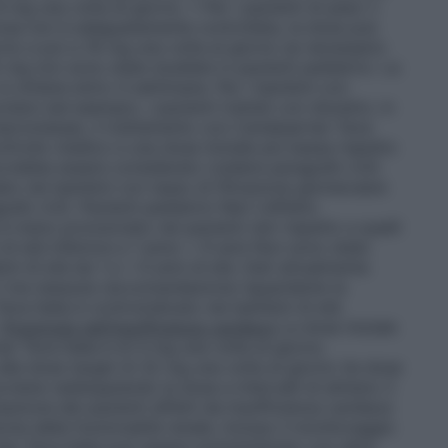
mg una volta al giorno. • Per i pazienti di peso ≥
riosa non è adeguatamente controllata, la dose può
rno e poi a 16 mg una volta al giorno se necessario
 mg non sono state studiate in pazienti pediatrici. La
si ottiene entro 4 settimane. Per i bambini con
are (ad esempio, i pazienti trattati con diuretici, in
ompromessa), il trattamento con Candesartan Teva
controllo medico e una dose iniziale più bassa rispetto
ovrebbe essere considerato (vedere paragrafo 4.4).
ato nei bambini con tasso di filtrazione glomerulare
afo 4.4). Pazienti pediatrici Neri L’effetto
è meno pronunciato nei pazienti neri rispetto a quelli
 di età inferiore a 1 anno < 6 anni
Non sono state
bini di età da 1 a < 6 anni di età. Dati attualmente
5.1 ma nessuna raccomandazione riguardante la
va Italia è controindicato nei bambini di età
.
Posologia nell’insufficienza cardiaca
La dose iniziale
 Teva Italia è di 4 mg una volta al giorno.
alla dose target di 32 mg una volta al giorno (la dose
vviene raddoppiando la dose a intervalli di almeno 2
azione dei pazienti affetti da insufficienza cardiaca
e della funzionalità renale, incluso il monitoraggio
an Teva Italia può essere somministrato con altre