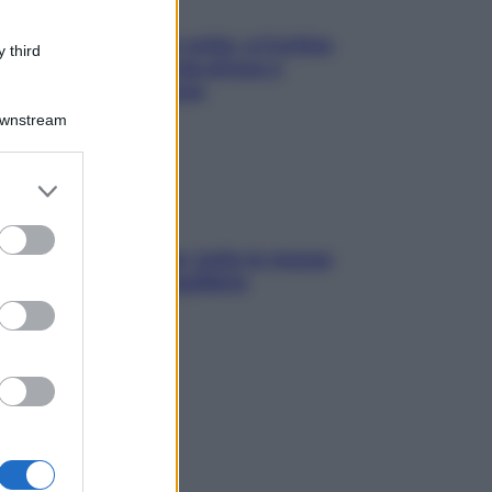
Mindfulness tra le vette: a Cortina
 third
due giorni lontani da stress e
ansia da smartphone
Downstream
er and store
to grant or
ed purposes
SOS pelle irritabile: tutte le mosse
per riportarla in equilibrio