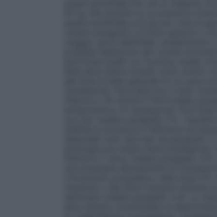
essere aumentata fino ad un massimo di 8 
50 kg: Nei pazienti la cui pressione arte
essere aumentata a 8 mg una volta al gio
(vedere paragrafo 5.1).Dosi superiori a 32
maggior parte dell’effetto antipertensivo 
possibile deplezione del volume intravascol
particolare quelli con funzione renale c
Italia deve essere iniziato sotto stretto 
alla dose la base generale di cui sopra d
Candesartan Teva Italia non è stato studi
inferiore a 30 ml/min/1.73m²(vedere paragr
antipertensivo di Candesartan Teva Italia 
non neri (vedere paragrafo 5.1).
I bambini
stabilite la sicurezza e l’efficacia nei bam
disponibili sono riportati nel paragrafo 
posologia può essere fatta.Candesartan Te
inferiore a 1 anno (vedere paragrafo 4.3)
raccomandata abitualmente di Candesartan
L’incremento progressivo della dose fino 
massima) o alla dose massima tollerata a
settimane (vedere paragrafo 4.4). La valut
deve sempre comprendere la determinazion
di creatininemia e potassiemia. Candesart