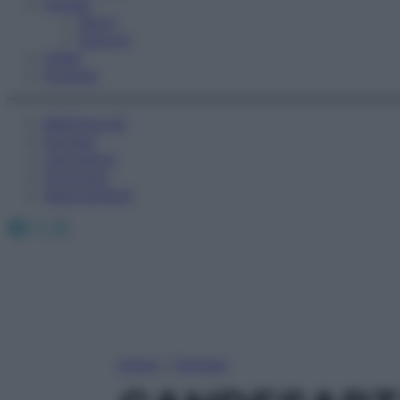
Fitness
Sport
Esercizi
Video
Podcast
Medicina AZ
Farmaci
Calcolatori
Oroscopo
Abbonamenti
Facebook
X
Instagram
Home
»
Farmaci