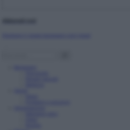
Abbonati ora!
Starbene ti regala benessere ogni mese!
Benessere
Psicologia
Rimedi naturali
Bellezza
Salute
News
Problemi e soluzioni
Alimentazione
Mangiare sano
Diete
Ricette