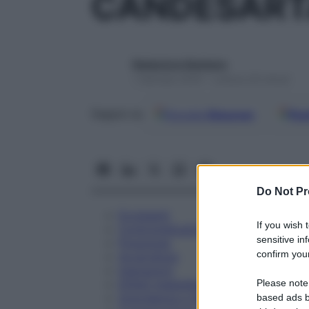
CANDESART
Redazione Starbene
1 Gennaio 2025 – Lettura 20 minuti
Google
Discover
Fon
Seguici su
Do Not Pr
Eccipienti
If you wish 
Controindicazioni
sensitive in
Posologia
confirm your
Avvertenze
Interazioni
Please note
Effetti Indesiderati
Gravidanza e Allattamento
based ads b