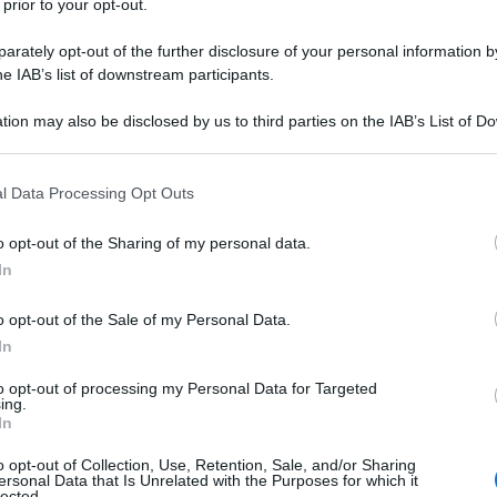
 prior to your opt-out.
rately opt-out of the further disclosure of your personal information by
he IAB’s list of downstream participants.
IL
tion may also be disclosed by us to third parties on the IAB’s List of 
Descrizione tipo ricetta:
RR – RIPETIBILE
 that may further disclose it to other third parties.
10V IN 6MESI
 that this website/app uses one or more Google services and may gath
l Data Processing Opt Outs
Forma farmaceutica:
COMPRESSE
including but not limited to your visit or usage behaviour. You may click 
DIVISIBILI
 to Google and its third-party tags to use your data for below specifi
o opt-out of the Sharing of my personal data.
ogle consent section.
In
o opt-out of the Sale of my Personal Data.
rattamento dell’ipertensione essenziale nell’adulto; Il
ienza cardiaca e alterata funzione sistolica
In
 ventricolare sinistra ≤ 40%) quando gli ACE-inibitori
va agli ACE-inibitori in pazienti con insufficienza
to opt-out of processing my Personal Data for Targeted
ing.
a ottimale, quando gli antagonisti del recettore dei
In
e paragrafi 4.2, 4.4, 4.5 e 5.1). Trattamento
adolescenti di età compresa tra 6 a <18 anni.
o opt-out of Collection, Use, Retention, Sale, and/or Sharing
ersonal Data that Is Unrelated with the Purposes for which it
lected.