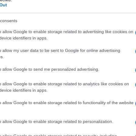
Out
K-30 Carmellosa calcica Cellulosa microcristallina
consents
arato Poloxamer 188 Ossido di ferro rosso (E172)
o allow Google to enable storage related to advertising like cookies on
evice identifiers in apps.
o allow my user data to be sent to Google for online advertising
s.
 qualsiasi degli eccipienti elencati al paragrafo 6.1.
vedere paragrafi 4.4 e 4.6). Grave insufficienza
to allow Google to send me personalized advertising.
eriore a 1 anno (vedere paragrafo 5.3). L’uso
on medicinali contenenti aliskiren è controindicato
compromissione renale (velocità di filtrazione
o allow Google to enable storage related to analytics like cookies on
ere paragrafi 4.5 e 5.1).
evice identifiers in apps.
o allow Google to enable storage related to functionality of the website
ale raccomandata e la dose abituale di mantenimento
o allow Google to enable storage related to personalization.
na volta al giorno. Il massimo effetto antipertensivo
zienti la cui pressione arteriosa non è adeguatamente
o allow Google to enable storage related to security, including