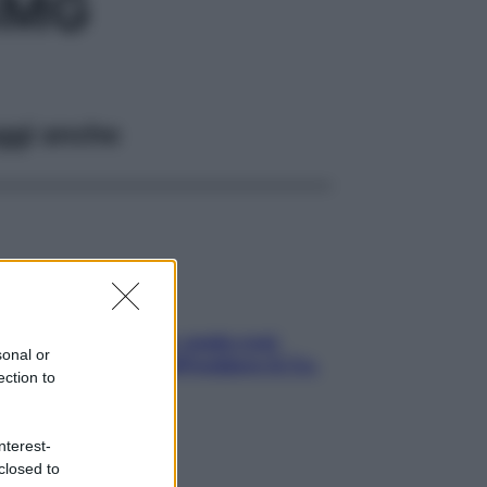
8MG
ggi anche
Aria condizionata: usala così,
sonal or
senza rischiare raffreddore & Co.
ection to
nterest-
closed to