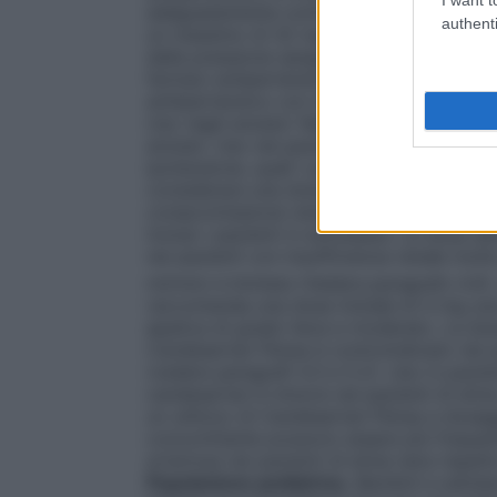
adeguatamente controllata, la dose può e
authenti
un massimo di 32 mg una volta al giorno. 
della pressione sanguigna. Candesartan P
farmaci antipertensivi. L’aggiunta di idro
antiipertensivo con dosi diverse di Candes
Uso negli anziani:
Nessun aggiustamento in
anziani.
Uso nei pazienti con deplezione 
ipotensione, quali i pazienti con possibil
considerare una dose iniziale di 4 mg (v
compromissione renale:
Nei pazienti con 
inclusi i pazienti in emodialisi. La dose de
nei pazienti con insufficienza renale molt
ml/min) è limitata (Vedere paragrafo 4.4)
raccomanda una dose iniziale di 4 mg una
epatica di grado lieve e moderato. La dos
Candesartan Pensa è controindicato nei pa
(vedere paragrafi 4.3 e 5.2).
Uso in pazien
candesartan è minore nei pazienti di etnia
un utilizzo di Candesartan Pensa a dosaggi
concomitante possono essere più frequent
arteriosa nei pazienti di etnia nera rispet
Popolazione pediatrica.
Bambini e adoles