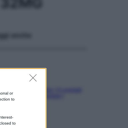
 32MG
ggi anche
Sicurezza al volante: i 5 consigli
sonal or
dell’ex pilota di Formula 1
ection to
nterest-
closed to