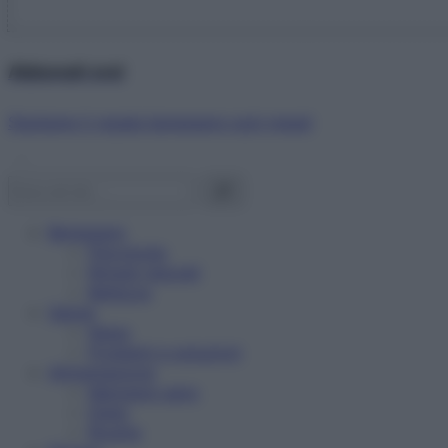
Abbonati ora!
Starbene ti regala benessere ogni mese!
Benessere
Psicologia
Rimedi naturali
Bellezza
Salute
News
Problemi e soluzioni
Alimentazione
Mangiare sano
Diete
Ricette