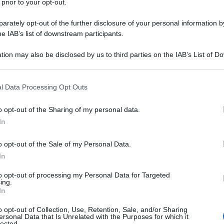
 prior to your opt-out.
rately opt-out of the further disclosure of your personal information by
he IAB’s list of downstream participants.
IL
tion may also be disclosed by us to third parties on the IAB’s List of 
Descrizione tipo ricetta:
RR – RIPETIBILE
 that may further disclose it to other third parties.
10V IN 6MESI
 that this website/app uses one or more Google services and may gath
l Data Processing Opt Outs
Forma farmaceutica:
COMPRESSE
including but not limited to your visit or usage behaviour. You may click 
DIVISIBILI
 to Google and its third-party tags to use your data for below specifi
o opt-out of the Sharing of my personal data.
ogle consent section.
In
o opt-out of the Sale of my Personal Data.
nto dell’ipertensione primaria negli adulti.
 adolescenti con età compresa tra i 6 e i 18 anni. Il
In
ienza cardiaca e alterata funzione sistolica
 ventricolare sinistra ≤ 40%) quando gli ACE-inibitori
to opt-out of processing my Personal Data for Targeted
ing.
va agli ACE-inibitori in pazienti con insufficienza
In
a ottimale, quando gli antagonisti del recettore dei
 paragrafi 4.2, 4.4, 4.5 e 5.1).
o opt-out of Collection, Use, Retention, Sale, and/or Sharing
ersonal Data that Is Unrelated with the Purposes for which it
lected.