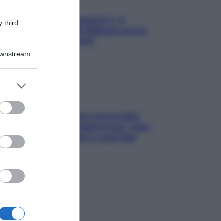
«Oggi che se magnamo?»: 4
 third
ricette facili di Max Mariola senza
pesare gli ingredienti
Downstream
er and store
to grant or
ed purposes
Perché la pressione con il caldo
scende e sale all’improvviso: cosa
succede alle donne e cosa fare
subito