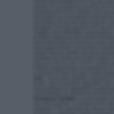
iniziale raccomandata è di 4 mg una volta
pazienti la cui pressione arteriosa non è
aumentata fino ad un massimo di 8 mg una 
Nei pazienti la cui pressione arteriosa n
aumentata a 8 mg una volta al giorno e p
paragrafo 5.1).Dosi superiori a 32 mg non 
maggior parte dell’effetto antipertensivo 
possibile deplezione del volume intravascol
particolare quelli con funzione renale c
deve essere iniziato sotto stretto contr
iniziale inferiore rispetto alla dose gener
Candesartan Pensa non è stato studiato n
inferiore a 30 ml/ min / 1,73 m² (vedere p
L’effetto antipertensivo di candesartan è 
ai pazienti di etnia non nera (vedere para
anni:
• non è stata stabilita la sicurezza 
di età. I dati al momento disponibili sono
raccomandazione riguardante la posologi
controindicato nei bambini di età inferio
Scompenso Cardiaco
:
La dose usuale in
una volta al giorno. La titolazione fino a
massima) o fino alla dose più elevata toll
di almeno 2 settimane (vedere paragrafo 4