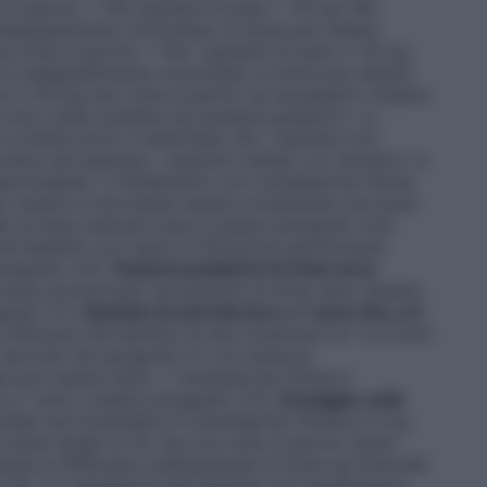
 al giorno. • Per pazienti di peso < 50 kg: Nei
 adeguatamente controllata, la dose può essere
volta al giorno. • Per i pazienti di peso ≥ 50 kg:
on è adeguatamente controllata, la dose può essere
oi a 16 mg una volta al giorno se necessario (vedere
sono state studiate nei pazienti pediatrici. La
si ottiene entro 4 settimane. Per i bambini con
are (ad esempio, i pazienti trattati con diuretici, in
ompromessa), il trattamento con Candesartan Pensa
ollo medico e dovrebbe essere considerata una dose
ale di base indicata sopra (vedere paragrafo 4.4).
ei bambini con tasso di filtrazione glomerulare
aragrafo 4.4).
Pazienti pediatrici di etnia nera:
meno pronunciato nei pazienti di etnia nera rispetto
grafo 5.1).
Bambini di età inferiore a 1 anno fino a 6
e l’efficacia nei bambini di età compresa tra 1 e 6 anni
 riportati nel paragrafo 5.1 ma nessuna
a può essere fatta. • Candesartan Pensa è
re a 1 anno (vedere paragrafo 4.3).
Dosaggio nello
iziale raccomandata di Candesartan Pensa è 4 mg
lla dose target di 32 mg una volta al giorno (dose
erata è effettuata raddoppiando la dose ad intervalli
.4). La valutazione dei pazienti con insufficienza