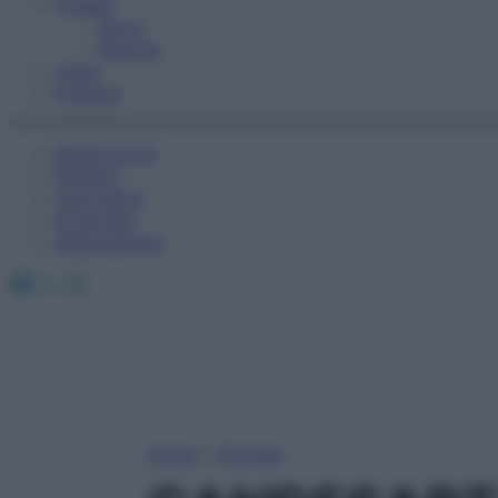
Fitness
Sport
Esercizi
Video
Podcast
Medicina AZ
Farmaci
Calcolatori
Oroscopo
Abbonamenti
Facebook
X
Instagram
Home
»
Farmaci