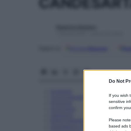
CANDESART
Redazione Starbene
1 Gennaio 2025 – Lettura 20 minuti
Google
Discover
Fon
Seguici su
Do Not Pr
Eccipienti
If you wish 
Controindicazioni
sensitive in
Posologia
confirm your
Avvertenze
Interazioni
Please note
Effetti Indesiderati
Gravidanza e Allattamento
based ads b