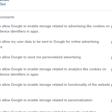
Out
onoidrato, Amido di mais, Dietilenglicole-monetiletere
consents
i ferro rosso (E172).
o allow Google to enable storage related to advertising like cookies on
evice identifiers in apps.
o allow my user data to be sent to Google for online advertising
s.
qualsiasi degli eccipienti elencati al paragrafo 6.1.
(vedere paragrafi 4.4 e 4.6). Grave compromissione
to allow Google to send me personalized advertising.
riore a 1 anno (vedere paragrafo 5.3).L’uso
dicinali contenenti aliskiren è controindicato nei
romissione renale (velocità di filtrazione glomerulare
o allow Google to enable storage related to analytics like cookies on
i 4.5 e 5.1).
evice identifiers in apps.
o allow Google to enable storage related to functionality of the website
iale raccomandata e la dose abituale di
o allow Google to enable storage related to personalization.
 mg una volta al giorno. Il massimo effetto
. In alcuni pazienti la cui pressione arteriosa non è
o allow Google to enable storage related to security, including