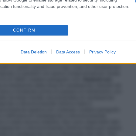
ggi inferiori. Il massimo effetto antipertensivo si
’inizio del trattamento.
Popolazioni speciali
cation functionality and fraud prevention, and other user protection.
cun aggiustamento del dosaggio nei pazienti anziani.
avascolare
Nei pazienti a rischio di ipotensione, quali
olume intravascolare, si raccomanda la titolazione
esti pazienti può essere presa in considerazione una
CONFIRM
romissione renale
In questa popolazione di pazienti
l’ansa piuttosto che i tiazidici. È raccomandata la
xetil nei pazienti con compromissione renale da lieve
Data Deletion
Data Access
Privacy Policy
30 ml/min./1,73 m² di superficie corporea (BSA))
sartan e Idroclorotiazide Zentiva Italia (la dose
etil in questi pazienti è 4 mg). L’uso di Candesartan
oindicato in pazienti con grave compromissione renale
1,73 m² BSA) (vedere paragrafo 4.3).
Pazienti con
la titolazione della dose di candesartan cilexetil nei
ieve a moderata prima di passare al trattamento con
alia (la dose iniziale raccomandata di candesartan
sartan e Idroclorotiazide Zentiva Italia è
promissione epatica e/o colestasi (vedere paragrafo
 e l’efficacia di Candesartan e Idroclorotiazide
non è stata ancora stabilita. Non sono disponibili dati.
desartan e Idroclorotiazide Zentiva Italia può essere
lità di candesartan non è influenzata dal cibo. Non