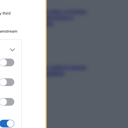
Mindfulness tra le vette: a Cortina
 third
due giorni lontani da stress e
ansia da smartphone
Downstream
er and store
to grant or
ed purposes
SOS pelle irritabile: tutte le mosse
per riportarla in equilibrio