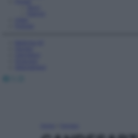
Fitness
Sport
Esercizi
Video
Podcast
Medicina AZ
Farmaci
Calcolatori
Oroscopo
Abbonamenti
Facebook
X
Instagram
Home
»
Farmaci