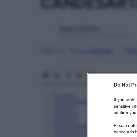
CANDESART
Redazione Starbene
1 Gennaio 2025 – Lettura 18 minuti
Google
Discover
Fon
Seguici su
Do Not Pr
Eccipienti
If you wish 
Controindicazioni
sensitive in
Posologia
confirm your
Avvertenze
Interazioni
Please note
Effetti Indesiderati
Gravidanza e Allattamento
based ads b