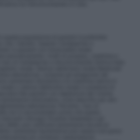
cativa tra l’idroclorotiazide e il cibo.
In questa popolazione di pazienti è preferibile
sto che i tiazidici. Quando Candesartan e
rato in pazienti con funzionalità renale
 periodicamente i livelli di potassio, creatinina e
l’uso di Candesartan e Idroclorotiazide Zentiva Italia
rapianto renale.
Stenosi dell’arteria renale
Medicinali
ina–aldosterone, compresi gli antagonisti del
ono aumentare l’azotemia e la creatinina sierica in
 renale o stenosi dell’arteria renale in presenza di
ascolare
Nei pazienti con deplezione del volume
i ipotensione sintomatica, come descritto per altri
giotensina–aldosterone. Pertanto, l’uso di
talia non è raccomandato prima che questa
interventi chirurgici
Durante l’anestesia e gli
 con ARAII, può verificarsi ipotensione dovuta al
Molto raramente l’ipotensione può essere così grave
ia endovenosa e/o sostanze vasopressorie.