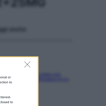
32+25MG
ggi anche
Aria condizionata: usala così,
sonal or
senza rischiare raffreddore & Co.
ection to
nterest-
closed to