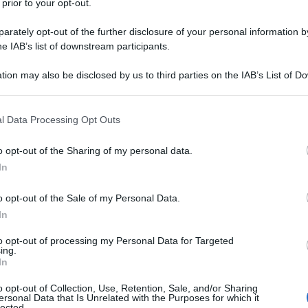
 prior to your opt-out.
rately opt-out of the further disclosure of your personal information by
he IAB’s list of downstream participants.
L/IDROCLOROTIAZIDE
tion may also be disclosed by us to third parties on the IAB’s List of 
Descrizione tipo ricetta:
RR – RIPETIBILE
 that may further disclose it to other third parties.
10V IN 6MESI
 that this website/app uses one or more Google services and may gath
l Data Processing Opt Outs
Forma farmaceutica:
COMPRESSE
including but not limited to your visit or usage behaviour. You may click 
DIVISIBILI
 to Google and its third-party tags to use your data for below specifi
o opt-out of the Sharing of my personal data.
ogle consent section.
lia è indicato per: – Trattamento dell’ipertensione
In
ne sanguigna non adeguatamente controllata dalla
droclorotiazide.
o opt-out of the Sale of my Personal Data.
In
to opt-out of processing my Personal Data for Targeted
ing.
In
Italia 32 mg/12,5 mg compresse
Mannitolo Amido di
cerolo Magnesio stearato
Candesartan e
o opt-out of Collection, Use, Retention, Sale, and/or Sharing
5 mg compresse
Mannitolo Amido di mais Copovidone
ersonal Data that Is Unrelated with the Purposes for which it
icerolo Magnesio stearato
lected.