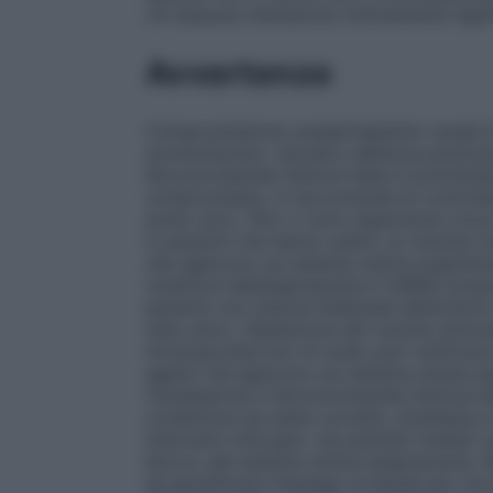
c’è nessuna interazione clinicamente signifi
Avvertenze
Compromissione renale/trapianto renale
somministrare i diuretici dell’ansa piutto
Idroclorotiazide Zentiva Italia è somminist
compromessa, si raccomanda di controllare
acido urico. Non ci sono esperienze circa 
in pazienti che hanno subito un recente t
che agiscono sul sistema renina–angiotens
recettore dell’angiotensina II (AIIRA) poss
pazienti con stenosi bilaterale dell’arteria
rene unico.
Deplezione del volume intrav
intravascolare e/o di sodio può verificars
agenti che agiscono sul sistema renina–an
Candesartan e Idroclorotiazide Zentiva I
condizione sia stata corretta.
Anestesia e 
interventi chirurgici, nei pazienti trattati
blocco del sistema renina–angiotensina. 
da giustificare l’impiego di liquidi per v