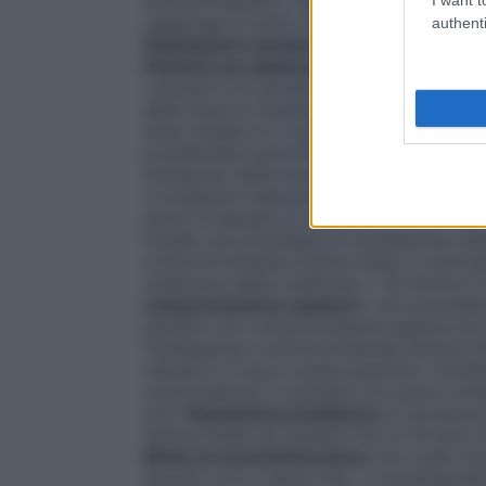
idroclorotiazide o dall’associazione a dosa
raggiunge di solito entro 4 settimane dall
authenti
Popolazione anziana
Non è necessario al
Pazienti con deplezione del volume intr
i pazienti con possibile deplezione del v
della dose di candesartan cilexetil (in qu
dose iniziale di 4 mg).
Pazienti con comp
è preferibile somministrare i diuretici del
titolazione della dose di candesartan cile
a moderata (clearance della creatinina ≥ 
prima di passare al trattamento con Cande
iniziale raccomandata di candesartan cilex
e Idroclorotiazide Zentiva Italia è contr
(clearance della creatinina < 30 ml/min./
compromissione epatica
È raccomandata 
pazienti con compromissione epatica da l
Candesartan e Idroclorotiazide Zentiva It
cilexetil è 4 mg in questi pazienti). Cande
controindicato in pazienti con grave com
4.3).
Popolazione pediatrica
La sicurezza
Zentiva Italia nei bambini fino ai 18 anni 
Modo di somministrazione
Uso orale Can
assunto con o senza cibo. La biodisponibi