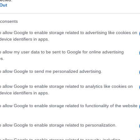
Out
consents
qualsiasi degli eccipienti elencati al paragrafo 6.1 o ai
o allow Google to enable storage related to advertising like cookies on
Il principio attivo idroclorotiazide è un derivato
evice identifiers in apps.
 di gravidanza (vedere i paragrafi 4.4 e 4.6). –
ella creatinina <30 ml/min./1,73 m² BSA). – Grave
o allow my user data to be sent to Google for online advertising
popotassiemia e ipercalcemia refrattarie. – Gotta.
s.
to allow Google to send me personalized advertising.
o allow Google to enable storage related to analytics like cookies on
artan e Idroclorotiazide Zentiva Italia è una
evice identifiers in apps.
nda la titolazione della dose con i singoli
orotiazide). Se opportuno dal punto di vista clinico,
o allow Google to enable storage related to functionality of the website
te dal trattamento con la monoterapia a quello con
lia. E’ raccomandata la titolazione della dose di
lla monoterapia con idroclorotiazide. Candesartan e
o allow Google to enable storage related to personalization.
 somministrato a pazienti la cui pressione sanguigna
noterapia con candesartan cilexetil o
o allow Google to enable storage related to security, including