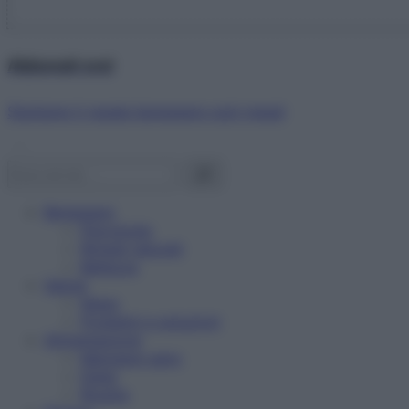
Abbonati ora!
Starbene ti regala benessere ogni mese!
Benessere
Psicologia
Rimedi naturali
Bellezza
Salute
News
Problemi e soluzioni
Alimentazione
Mangiare sano
Diete
Ricette