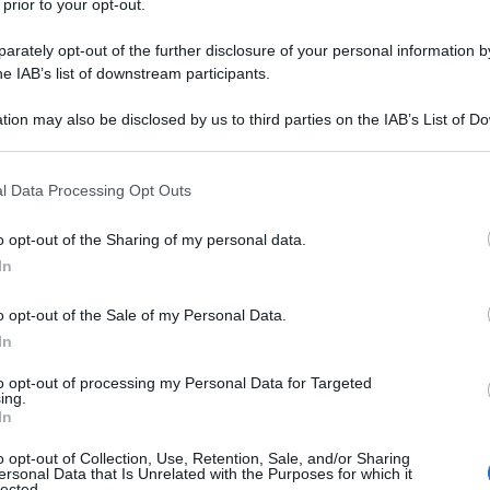
 prior to your opt-out.
rately opt-out of the further disclosure of your personal information by
he IAB’s list of downstream participants.
L/IDROCLOROTIAZIDE
tion may also be disclosed by us to third parties on the IAB’s List of 
Descrizione tipo ricetta:
RR – RIPETIBILE
 that may further disclose it to other third parties.
10V IN 6MESI
 that this website/app uses one or more Google services and may gath
l Data Processing Opt Outs
Forma farmaceutica:
COMPRESSE
including but not limited to your visit or usage behaviour. You may click 
DIVISIBILI
 to Google and its third-party tags to use your data for below specifi
o opt-out of the Sharing of my personal data.
ogle consent section.
In
o opt-out of the Sale of my Personal Data.
è indicato per il: • Trattamento dell’ipertensione
ne sanguigna non è controllata in maniera ottimale con
In
ide in monoterapia.
to opt-out of processing my Personal Data for Targeted
ing.
In
o opt-out of Collection, Use, Retention, Sale, and/or Sharing
ersonal Data that Is Unrelated with the Purposes for which it
a Carmellosa calcica Magnesio alluminio metasilicato
lected.