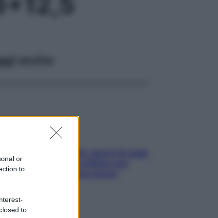
6+12,5
ggi anche
Doccia, lavarsi tutti i giorni fa male
sonal or
alla pelle? I miti da sfatare per
ection to
proteggerla davvero senza
stressarla
nterest-
closed to