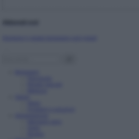
Abbonati ora!
Starbene ti regala benessere ogni mese!
Benessere
Psicologia
Rimedi naturali
Bellezza
Salute
News
Problemi e soluzioni
Alimentazione
Mangiare sano
Diete
Ricette