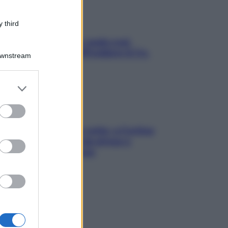
 third
Aria condizionata: usala così,
senza rischiare raffreddore & Co.
Downstream
er and store
to grant or
ed purposes
Mindfulness tra le vette: a Cortina
due giorni lontani da stress e
ansia da smartphone