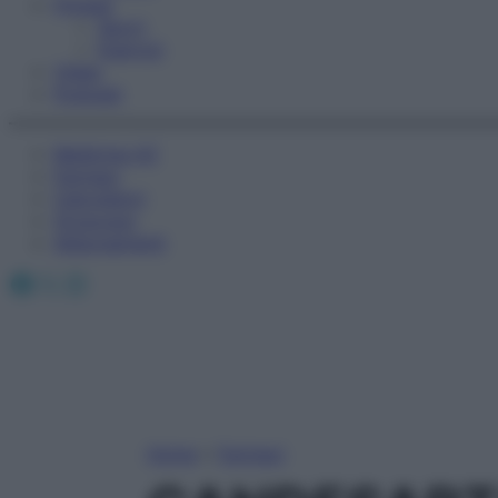
Fitness
Sport
Esercizi
Video
Podcast
Medicina AZ
Farmaci
Calcolatori
Oroscopo
Abbonamenti
Facebook
X
Instagram
Home
»
Farmaci