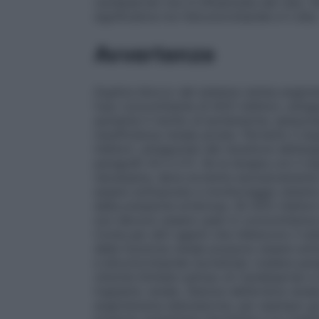
candesartan non è influenzata dal cibo. N
significativa tra l’idroclorotiazide e il cibo
Avvertenze
Duplice blocco del sistema renina-angio
l’uso concomitante di ACE-inibitori, antago
aumenta il rischio di ipotensione, iperpota
insufficienza renale acuta). Pertanto il d
inibitori, antagonisti del recettore dell’a
paragrafi 4.5 e 5.1). Se la terapia con il
necessaria, deve avvenire esclusivamente 
essere sottoposta a monitoraggio attento e
della pressione arteriosa. Gli ACE-inibitori
non devono essere usati in concomitanza 
Come per altri agenti che inibiscono il s
della funzione renale possono essere antic
e Idroclorotiazide Aurobindo (vedere par
cliniche limitate sull’uso di Candesartan 
trapianto renale.
Stenosi dell’arteria renal
angiotensina-aldosterone, per esempio gli 