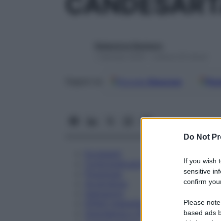
CANDESARTA
Redazione Starbene
1 Gennaio 2025 – Lettura 20 minuti
Google
Discover
Fon
Seguici su
Do Not Pr
Eccipienti
If you wish 
Controindicazioni
sensitive in
Posologia
confirm your
Avvertenze
Interazioni
Please note
Effetti Indesiderati
Gravidanza e Allattamento
based ads b