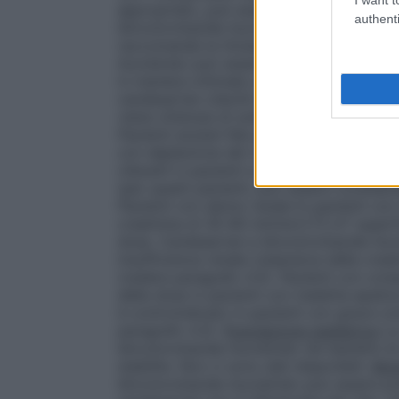
appropriato, può essere considerato un p
authenti
Idroclorotiazide Aurobindo. Quando si pa
raccomanda la titolazione della dose di c
Aurobindo può essere somministrato in pa
in maniera ottimale con candesartan cilex
candesartan cilexitil e idroclorotiazide a
viene ottenuta di solito dopo 4 settimane 
Pazienti anziani
Nei pazienti anziani non 
con deplezione del volume intravascolare
cilexetil in pazienti a rischio di ipotensi
(per questi pazienti, può essere considera
Pazienti con danno renale
In pazienti con
creatinina di 30-80 ml/min/1,73 m² superf
dose. Candesartan e Idroclorotiazide Aur
insufficienza renale (clearance della crea
(vedere paragrafo 4.3).
Pazienti con com
della dose in pazienti con malattia epati
è controindicato in pazienti con grave c
paragrafo 4.3).
Popolazione pediatrica
La 
Idroclorotiazide Aurobindo nei bambini d
stabilite. Non ci sono dati disponibili.
Mod
Idroclorotiazide Aurobindo può essere pre