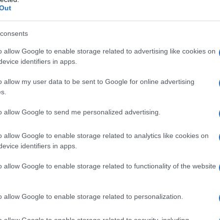
, ossido di magnesio e diossido di silice) Ossido di
Out
2 mg/25 mg) Ossido di ferro giallo (E172) Glicole
consents
o allow Google to enable storage related to advertising like cookies on
evice identifiers in apps.
ualsiasi degli eccipienti elencati al paragrafo 6.1, o ai
o allow my user data to be sent to Google for online advertising
ide è un principio attivo derivato della sulfonamide.
s.
(vedere paragrafi 4.4 e 4.6). Compromissione renale
/min/1,73 m² di superficie corporea).
to allow Google to send me personalized advertising.
i. Ipopotassiemia e ipercalcemia refrattarie alla
ndesartan e Idroclorotiazide Aurobindo con medicinali
pazienti con diabete mellito o compromissione renale
o allow Google to enable storage related to analytics like cookies on
fi 4.5 e 5.1).
evice identifiers in apps.
o allow Google to enable storage related to functionality of the website
mandata di Candesartan e Idroclorotiazide
o allow Google to enable storage related to personalization.
l giorno. Si raccomanda la titolazione della dose
cilexetil e idroclorotiazide). Se clinicamente
o allow Google to enable storage related to security, including