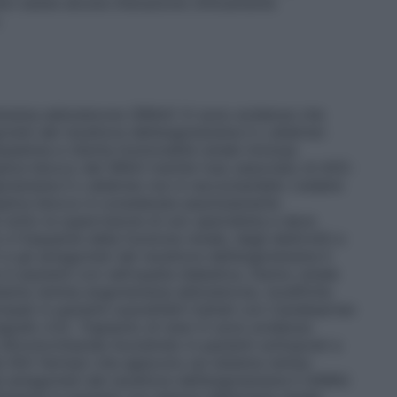
on esiste alcuna interazione clinicamente
.
tensina-aldosterone (SRAA)
Vi sono evidenze che
nisti del recettore dell’angiotensina II o aliskiren
ssiemia e ridotta funzionalità renale (inclusa
uplice blocco del SRAA tramite l’uso associato di ACE-
ngiotensina II o aliskiren non è raccomandato (vedere
 duplice blocco è considerata assolutamente
sotto la supervisione di uno specialista e deve
 frequente della funzione renale, degli elettroliti e
 e gli antagonisti del recettore dell’angiotensina II
in pazienti con nefropatia diabetica.
Danno renale
istema reninia-angiotensina-aldosterone, modifiche
ipati in pazienti suscettibili trattati con Candesartan
agrafo 4.3).
Trapianto di rene
Vi sono evidenze
e Idroclorotiazide Aurobindo in pazienti sottoposti a
e
Altri farmaci che agiscono sul sistema renina-
antagonisti del recettore dell’angiotensina II (AIIRA)