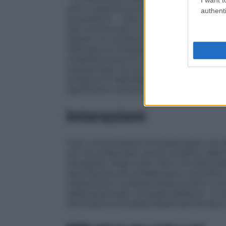
anni e superiore ai 65 anni. L’uso di Ca
authenti
popolazioni. – Dato che l’interrelazione fr
ben riconosciuta e complessa, si raccomand
trattati con acamprosato, vengano monitora
l’efficacia di Campral non sono state stabi
(classificazione di Child–Pugh C).
Abuso 
acamprosato ha un potenziale di abuso bas
evidenza di dipendenza dovuta ad acamp
significativo potenziale di indurre dipend
Interazioni
L’uso concomitante di acamprosato con 
non ha evidenziato alcuna modifica della 
biologiche. Negli studi clinici l’acompros
associazione ad antidepressivi, ansiolitici
L’assunzione contemporanea di alcol e d
dell’acamprosato né quella dell’alcol. La 
diminuisce la biodisponibilità del farmaco