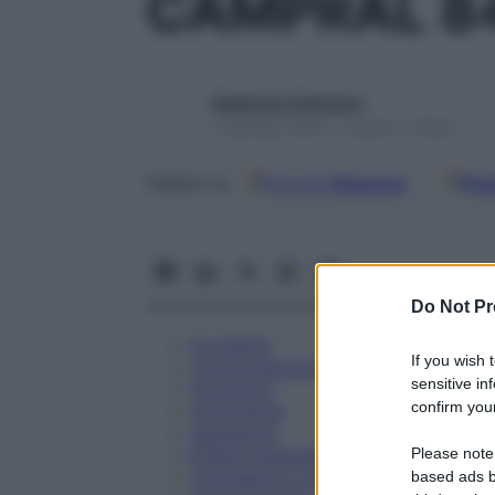
CAMPRAL 8
Redazione Starbene
1 Gennaio 2025 – Lettura 5 minuti
Google
Discover
Fon
Seguici su
Do Not Pr
Eccipienti
If you wish 
Controindicazioni
sensitive in
Posologia
confirm your
Avvertenze
Interazioni
Please note
Effetti Indesiderati
Gravidanza e Allattamento
based ads b