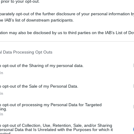
 prior to your opt-out.
rately opt-out of the further disclosure of your personal information by
he IAB’s list of downstream participants.
O
tion may also be disclosed by us to third parties on the IAB’s List of 
Descrizione tipo ricetta:
RR – RIPETIBILE
 that may further disclose it to other third parties.
10V IN 6MESI
 that this website/app uses one or more Google services and may gath
l Data Processing Opt Outs
Forma farmaceutica:
COMPRESSE
including but not limited to your visit or usage behaviour. You may click 
RIVESTITE GASTRORES
 to Google and its third-party tags to use your data for below specifi
o opt-out of the Sharing of my personal data.
ogle consent section.
In
o opt-out of the Sale of my Personal Data.
nto dell’astinenza nel paziente alcoldipendente.
icologico.
In
to opt-out of processing my Personal Data for Targeted
ing.
In
ilicato di magnesio Carbossimetilamido sodico Silice
o opt-out of Collection, Use, Retention, Sale, and/or Sharing
ersonal Data that Is Unrelated with the Purposes for which it
stimento della compressa
: Copolimerizzato anionico
lected.