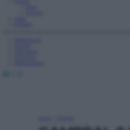
Fitness
Sport
Esercizi
Video
Podcast
Medicina AZ
Farmaci
Calcolatori
Oroscopo
Abbonamenti
Facebook
X
Instagram
Home
»
Farmaci