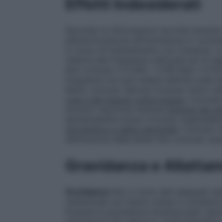
Effetti Indesiderati
Secondo le informazioni raccolte durante 
all’autorizzazione all’immissione in comme
in corso di trattatamento con Campral. Le 
relativa alla frequenza utilizzata qui di
Non comune ≥1/1.000, <1/100 Raro ≥1/10.
frequenza non può essere definita sulla ba
Molto comune: diarrea Comune: dolori add
cute e del tessuto sottocutaneo
: Comune:
eruzioni vescicolo–bollose
Disturbi del s
ipersensibilità inclusi orticaria, angioede
riproduttivo e della mammella
: Comune: f
diminuzione della libido Non comune: aum
Gravidanza e Allatta
Gravidanza
Non vi sono dati adeguati sull
nell’animale non hanno messo in evidenza 
Durante la gravidanza l’acamprosato deve
valutazione del rapporto rischio/benefici