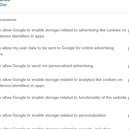
 di acido acrilico Talco Glicole propilenico
Out
consents
o allow Google to enable storage related to advertising like cookies on
 ipersensibilità all’acamprosato o ad uno qualsiasi
evice identifiers in apps.
ndicato: • Nei pazienti con compromissione renale
lle donne che allattano (vedere paragrafo 4.6).
o allow my user data to be sent to Google for online advertising
s.
to allow Google to send me personalized advertising.
ipartite in 3 somministrazioni (2 compresse al
o allow Google to enable storage related to analytics like cookies on
per un soggetto di un peso superiore a 60 kg. La
evice identifiers in apps.
rtite in 3 somministrazioni (2 compresse al mattino,
n soggetto di peso inferiore a 60 kg. La durata di
o allow Google to enable storage related to functionality of the website
o allow Google to enable storage related to personalization.
sono state stabilite nei pazienti di età inferiore ai 18
o allow Google to enable storage related to security, including