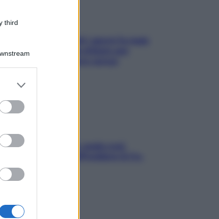
 third
Doccia, lavarsi tutti i giorni fa male
alla pelle? I miti da sfatare per
Downstream
proteggerla davvero senza
stressarla
er and store
to grant or
ed purposes
Aria condizionata: usala così,
senza rischiare raffreddore & Co.