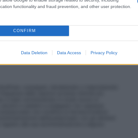
mpral non è pertanto raccomandato in queste
cation functionality and fraud prevention, and other user protection.
a dipendenza dall’alcool, depressione e suicidalità è
a che i pazienti alcooldipendenti, inclusi quelli
ti per i rispettivi sintomi. – La sicurezza e
lite nei pazienti con insufficienza epatica grave
CONFIRM
e dipendenza
Gli studi preclinici suggeriscono che
so o nullo. In nessuno studio clinico si è avuta
rosato e ciò dimostra che acamprosato non ha un
Data Deletion
Data Access
Privacy Policy
enza.
disulfiram, oxazepam, tetrabamato o meprobamato
frequenza delle reazioni avverse cliniche e/o
ato è stato somministrato in modo sicuro in
, ipnotici e sedativi e analgesici non oppiacei.
i acamprosato non modifica la farmacocinetica
somministrazione dell’acamprosato con gli alimenti
 rispetto alla sua somministrazione a digiuno.