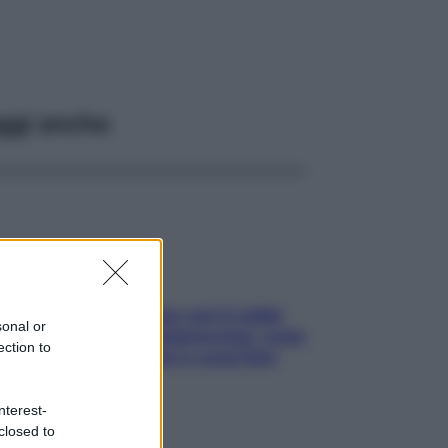
ggi anche
Perché la pressione con il caldo
sonal or
scende e sale all’improvviso: cosa
ection to
succede alle donne e cosa fare
subito
nterest-
closed to