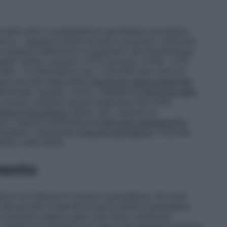
studi clinici e segnalazioni spontanee successive
rcio, i seguenti eventi avversi si possono verificare
seguenti definizioni si applicano alla terminologia
 seguito: Molto comune ≥1/10 Comune ≥1/100, <1/10
000, <1/1.000 Molto raro <1/10.000 Non nota (la
se dei dati disponibili)
Patologie gastrointestinali
:
ominali, nausea, vomito, flatulenza
Patologie della
 prurito, eritema maculo–papuloso Non nota:
istema immunitario
: Molto raro: reazioni di
ma o reazioni anafilattiche
Patologie dell’apparato
rigidità o impotenza
Disturbi psichiatrici
: Comune:
ento della libido
mento
’uso di Campral in donne in gravidanza. Gli studi
alcuna feto–tossicità né alcun effetto teratogeno.
 pertanto essere usato solo dopo un’attenta
o qualora la paziente non riesca ad astenersi dal bere