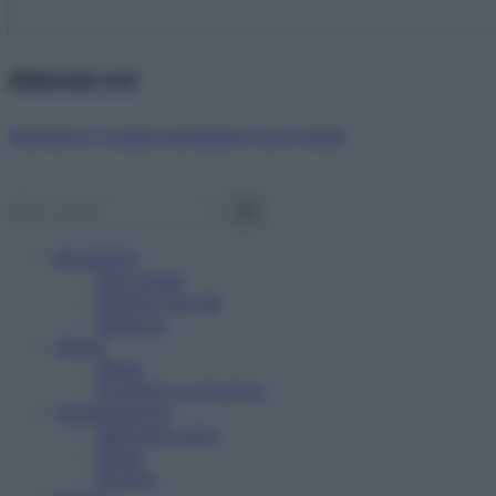
Abbonati ora!
Starbene ti regala benessere ogni mese!
Benessere
Psicologia
Rimedi naturali
Bellezza
Salute
News
Problemi e soluzioni
Alimentazione
Mangiare sano
Diete
Ricette