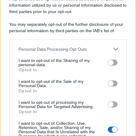
information utilized by us or personal information disclosed to
third parties prior to your opt-out.
You may separately opt-out of the further disclosure of your
personal information by third parties on the IAB’s list of
downstream participants.
Personal Data Processing Opt Outs
This information may also be disclosed by us to third parties
on the IAB’s List of Downstream Participants that may further
I want to opt-out of the Sharing of my
disclose it to other third parties.
personal data.
Opted In
Please note that this website/app uses one or more Google
services and may gather and store information including but
I want to opt-out of the Sale of my
Personal Data.
not limited to your visit or usage behaviour. You may click to
Opted In
grant or deny consent to Google and its third-party tags to
use your data for below specified purposes in below Google
I want to opt-out of processing my
consent section.
Personal Data for Targeted Advertising.
Opted In
I want to opt-out of Collection, Use,
Retention, Sale, and/or Sharing of my
Personal Data that Is Unrelated with the