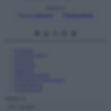
Seguici su
Google
Discover
Fonti preferite
Eccipienti
Controindicazioni
Posologia
Avvertenze
Interazioni
Effetti Indesiderati
Gravidanza e Allattamento
Conservazione
Composizione
HERING Srl
ATC:
2AA1B04