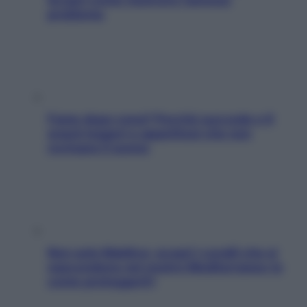
problema
Fame dopo cena? Perché succede e 6
snack leggeri e appetitosi che non
rovinano il sonno
Non solo Maldive: scopri i coralli che si
nascondono nel nostro Mediterraneo (e
come proteggerli)