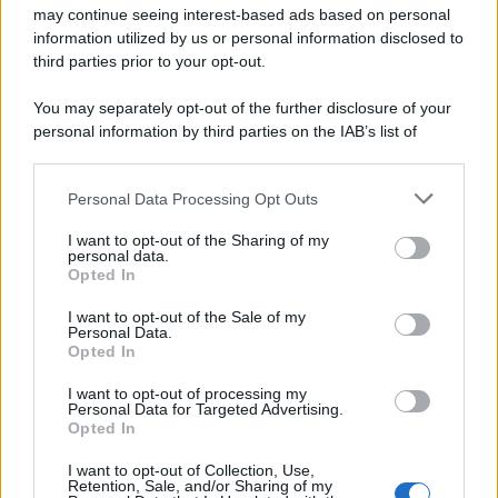
may continue seeing interest-based ads based on personal
information utilized by us or personal information disclosed to
third parties prior to your opt-out.
You may separately opt-out of the further disclosure of your
personal information by third parties on the IAB’s list of
downstream participants.
Personal Data Processing Opt Outs
This information may also be disclosed by us to third parties
on the IAB’s List of Downstream Participants that may further
I want to opt-out of the Sharing of my
disclose it to other third parties.
personal data.
Opted In
Please note that this website/app uses one or more Google
services and may gather and store information including but
I want to opt-out of the Sale of my
Personal Data.
not limited to your visit or usage behaviour. You may click to
Opted In
grant or deny consent to Google and its third-party tags to
use your data for below specified purposes in below Google
I want to opt-out of processing my
consent section.
Personal Data for Targeted Advertising.
Opted In
I want to opt-out of Collection, Use,
Retention, Sale, and/or Sharing of my