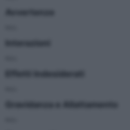
Avvertenze
NULL
Interazioni
NULL
Effetti Indesiderati
NULL
Gravidanza e Allattamento
NULL