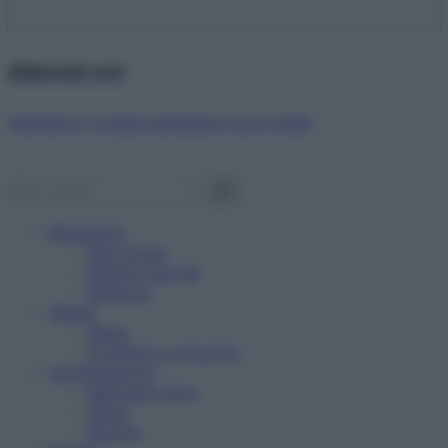
Abbonati ora!
Starbene ti regala benessere ogni mese!
Benessere
Psicologia
Rimedi naturali
Bellezza
Salute
News
Problemi e soluzioni
Alimentazione
Mangiare sano
Diete
Ricette