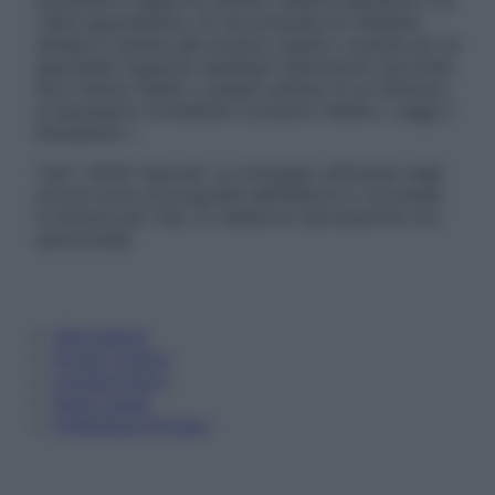
sostituire il rapporto diretto medico-paziente o la
visita specialistica. Si raccomanda di chiedere
sempre il parere del proprio medico curante e/o di
specialisti riguardo qualsiasi indicazione riportata.
Se si hanno dubbi o quesiti sull’uso di un farmaco
è necessario contattare il proprio medico. Leggi il
Disclaimer »
Tutti i diritti riservati. Le immagini utilizzate negli
articoli sono di proprietà dell’editore o concesse
in licenza per l’uso. È vietata la riproduzione non
autorizzata.
Informativa
Privacy Policy
Cookie Policy
Note Legali
Preferenze Privacy