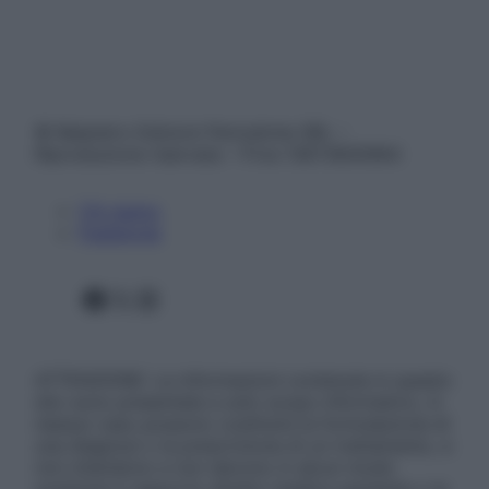
© Belpietro Edizioni Periodiche SRL –
Riproduzione riservata – P.Iva 13673600964
Chi siamo
Pubblicità
Facebook
X
Instagram
ATTENZIONE: Le informazioni contenute in questo
sito sono presentate a solo scopo informativo, in
nessun caso possono costituire la formulazione di
una diagnosi o la prescrizione di un trattamento, e
non intendono e non devono in alcun modo