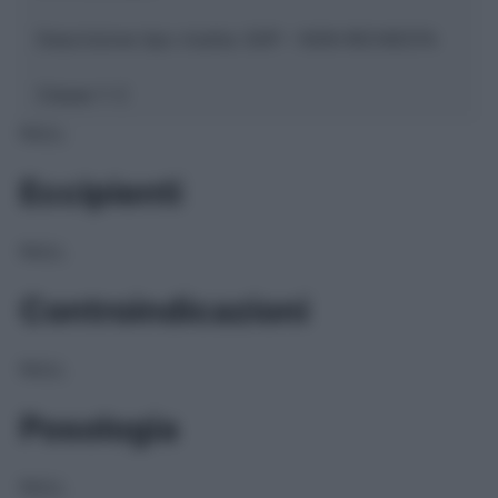
Descrizione tipo ricetta:
SOP – NON RICHIESTA
Classe 1:
C
NULL
Eccipienti
NULL
Controindicazioni
NULL
Posologia
NULL