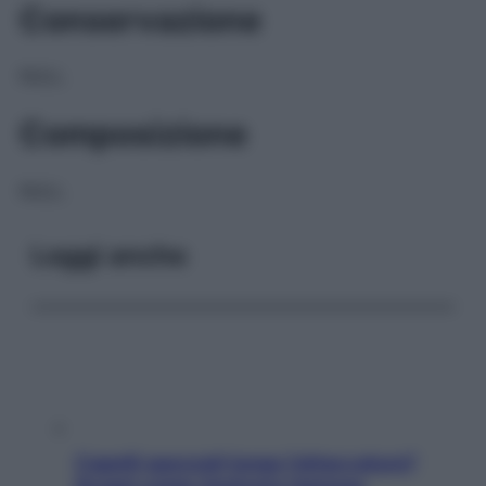
Conservazione
NULL
Composizione
NULL
Leggi anche
Capelli spezzati lungo l’attaccatura?
Scopri come risolvere l’annoso