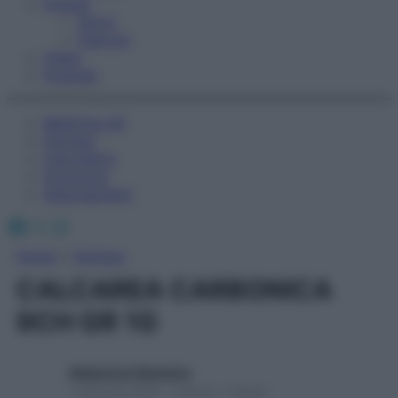
Fitness
Sport
Esercizi
Video
Podcast
Medicina AZ
Farmaci
Calcolatori
Oroscopo
Abbonamenti
Facebook
X
Instagram
Home
»
Farmaci
CALCAREA CARBONICA
9CH GR 1G
Redazione Starbene
1 Gennaio 2025 – Lettura 1 minuto