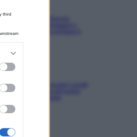
 third
Fame dopo cena? Perché
succede e 6 snack leggeri e
appetitosi che non rovinano il
Downstream
sonno
er and store
to grant or
ed purposes
Non solo Maldive: scopri i coralli
che si nascondono nel nostro
Mediterraneo (e come
proteggerli)