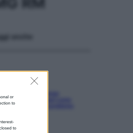
MG RM
ggi anche
Capelli spezzati lungo
sonal or
l’attaccatura? Scopri come
ection to
risolvere l’annoso problema
nterest-
closed to