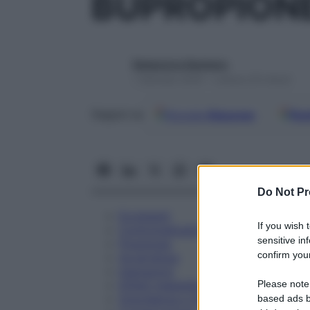
BUPROPIONE
Redazione Starbene
1 Gennaio 2025 – Lettura 20 minuti
Google
Discover
Fon
Seguici su
Do Not Pr
Eccipienti
If you wish 
Controindicazioni
sensitive in
Posologia
confirm your
Avvertenze
Interazioni
Please note
Effetti Indesiderati
Gravidanza e Allattamento
based ads b