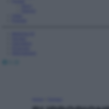
Fitness
Sport
Esercizi
Video
Podcast
Medicina AZ
Farmaci
Calcolatori
Oroscopo
Abbonamenti
Facebook
X
Instagram
Home
»
Farmaci