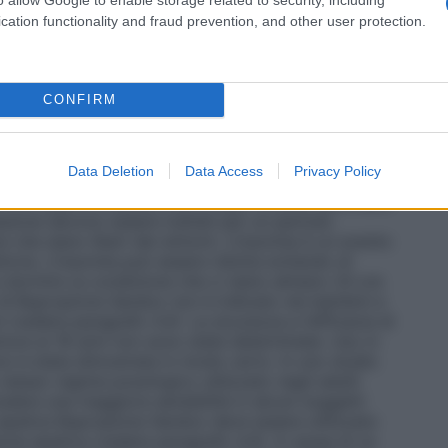
o essere deglutite intere. Le compresse non
cation functionality and fraud prevention, and other user protection.
ticate, in quanto ciò può portare ad un aumento del
vulsioni. Le compresse di Bupropione Sandoz possono
i adulti La dose iniziale raccomandata è di 150 mg,
nici non è stata stabilita la dose ottimale. Se non si
CONFIRM
ne di trattamento con 150 mg, la dose può essere
giorno. È necessario un intervallo di almeno 24 ore
azione terapeutica del bupropione è stata osservata 14
Data Deletion
Data Access
Privacy Policy
er tutti gli altri antidepressivi, il pieno effetto
 non essere evidente fino a dopo diverse settimane
essione devono essere trattati per un periodo
e che siano liberi dai sintomi. L’insonnia è un evento
ria. L’insonnia può essere ridotta evitando di
 dormire (a condizione che ci siano almeno 24 ore
o di Bupropione Sandoz non è indicato nei bambini e
i (vedere paragrafo 4.4). La sicurezza e l’efficacia di
riore ai 18 anni non sono state determinate. Uso in
 non è stata dimostrata in modo certo. In uno studio
 stesso regime posologico utilizzato negli adulti
udere una maggiore sensibilità in alcuni soggetti
a epatica Bupropione Sandoz deve essere utilizzato
one epatica (vedere paragrafo 4.4). A causa di un