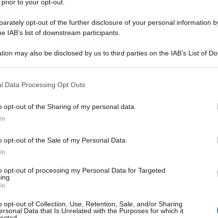
 prior to your opt-out.
rately opt-out of the further disclosure of your personal information by
he IAB’s list of downstream participants.
TO
tion may also be disclosed by us to third parties on the IAB’s List of 
Descrizione tipo ricetta:
RR – RIPETIBILE
 that may further disclose it to other third parties.
10V IN 6MESI
 that this website/app uses one or more Google services and may gath
l Data Processing Opt Outs
Forma farmaceutica:
COMPRESSE RM
including but not limited to your visit or usage behaviour. You may click 
 to Google and its third-party tags to use your data for below specifi
tamento degli episodi di depressione maggiore.
o opt-out of the Sharing of my personal data.
ogle consent section.
In
o opt-out of the Sale of my Personal Data.
In
loridrico Sodio stearil fumarato
Rivestimento della
ulosa Copolimero acido metacrilico – etil acrilato (1:
to opt-out of processing my Personal Data for Targeted
ing.
l 1500 Trietil citrato Ipromellosa Macrogol 400
In
r le compresse da 300 mg
Smalto gommalacca
le Idrossido di ammonio
o opt-out of Collection, Use, Retention, Sale, and/or Sharing
ersonal Data that Is Unrelated with the Purposes for which it
lected.