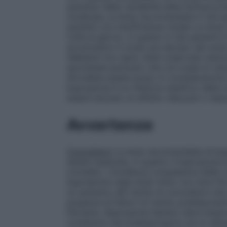
aumento della variabilità della farmacoci
moderata, la dose raccomandata in tali pa
pazienti con insufficienza renale La dose
volta al giorno, in quanto in tali pazienti
accumularsi in modo più elevato del solit
Sebbene non siano state osservate reazi
spontanee piuttosto che con scale di valu
dovrebbe essere preso in considerazione u
bupropione è un inibitore selettivo della
essere escluso un effetto rebound o reaz
Avvertenze
Convulsioni
La dose raccomandata di bup
essere superata, in quanto il bupropione 
correlato. L’incidenza complessiva delle 
bupropione negli studi clinici con dosi fin
un aumento del rischio di convulsioni che
presenza di fattori di rischio predisponen
Pertanto, Bupropione Sandoz deve essere 
condizioni che predispongono ad un abbass