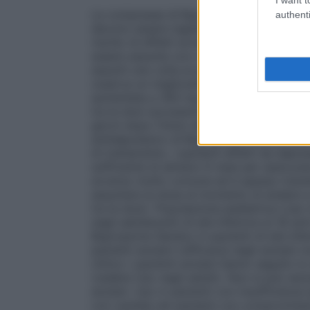
Le compresse di Bupropione Sandoz devon
authenti
devono essere tagliate, frantumate o mas
rischio di effetti avversi incluse le con
essere assunte con o senza cibo. Uso negl
assunti una volta al giorno. Negli studi cli
osserva un miglioramento dopo 4 settima
aumentata a 300 mg, assunti una volta al 
tra le dosi successive. L’insorgenza dell’
giorni dopo l’inizio del trattamento. Come p
antidepressivo di Bupropione Sandoz può
di trattamento. I pazienti affetti da depr
sufficiente di almeno 6 mesi per assicurar
avverso molto comune ed è spesso transito
assumere la dose al momento di andare a
tra le dosi). Popolazione pediatrica L’us
negli adolescenti di età inferiore ai 18 ann
Bupropione Sandoz in pazienti di età infe
pazienti anziani L’efficacia negli anziani
clinico i pazienti anziani hanno seguito lo
(vedere Uso negli adulti). Non si può escl
anziani. Uso in pazienti con insufficienz
con cautela nei pazienti con compromissi