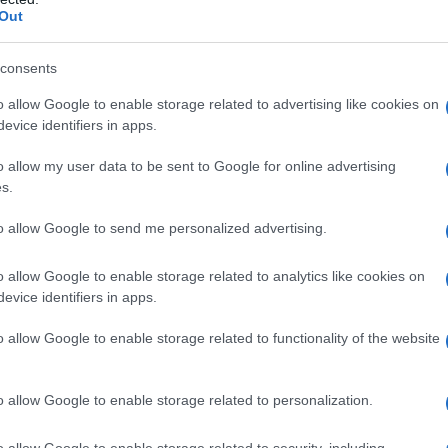
Out
azienti con ipersensibilità al bupropione o ad uno
consents
agrafo 6.1. Bupropione Sandoz è controindicato nei
icinale contenente bupropione, in quanto l’incidenza
o allow Google to enable storage related to advertising like cookies on
r evitare il sovradosaggio. Bupropione Sandoz è
evice identifiers in apps.
tologie convulsive o con anamnesi positiva per
dicato nei pazienti in cui sia presente un tumore del
o allow my user data to be sent to Google for online advertising
oz è controindicato nei pazienti che, in qualsiasi
s.
toposti ad una brusca interruzione dell’assunzione
er essere associato al rischio di convulsioni in caso di
to allow Google to send me personalized advertising.
ne e agenti benzodiazepino-simili). Bupropione
 cirrosi epatica grave. Bupropione Sandoz è
o allow Google to enable storage related to analytics like cookies on
 attuale o precedente, di bulimia o anoressia nervosa.
evice identifiers in apps.
e inibitori della monoaminoossidasi (MAO-inibitori)
o 14 giorni tra l’interruzione dei MAO-inibitori
o allow Google to enable storage related to functionality of the website
on Bupropione Sandoz. Per quanto riguarda i MAO-
o di 24 ore.
o allow Google to enable storage related to personalization.
o allow Google to enable storage related to security, including