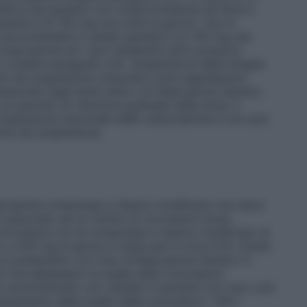
netica nei pazienti con compromissione da lieve a
zienti è di 150 mg una volta al giorno. Uso in
 raccomandata in questi pazienti è di 150 mg una
 il bupropione ed i suoi metaboliti attivi possono
o (vedere paragrafo 4.4). Sospensione della terapia
oni da sospensione (misurate come segnalazioni
tazione) negli studi clinici con Bupropione Sandoz,
n periodo di riduzione graduale della dose. Il
 ricaptazione neuronale delle catecolamine e non può
ioni da sospensione.
ropione compresse a rilascio modificato non deve
è associato ad un rischio di convulsioni dose-
convulsioni con le compresse a rilascio modificato di
o a 450 mg al giorno è stata pari a circa 0,1%. Esiste
 si presentano con l’uso di Bupropione Sandoz in
ti che abbassano la soglia delle convulsioni.
somministrato con cautela in pazienti con una o più
amento della soglia delle convulsioni. Tutti i