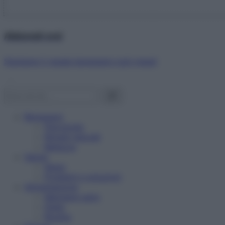
Abbonati ora!
Starbene ti regala benessere ogni mese!
Benessere
Psicologia
Rimedi naturali
Bellezza
Salute
News
Problemi e soluzioni
Alimentazione
Mangiare sano
Diete
Ricette