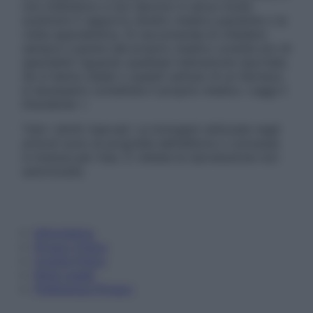
non intendono e non devono in alcun modo
sostituire il rapporto diretto medico-paziente o la
visita specialistica. Si raccomanda di chiedere
sempre il parere del proprio medico curante e/o di
specialisti riguardo qualsiasi indicazione riportata.
Se si hanno dubbi o quesiti sull’uso di un farmaco
è necessario contattare il proprio medico. Leggi il
Disclaimer »
Tutti i diritti riservati. Le immagini utilizzate negli
articoli sono di proprietà dell’editore o concesse
in licenza per l’uso. È vietata la riproduzione non
autorizzata.
Informativa
Privacy Policy
Cookie Policy
Note Legali
Preferenze Privacy