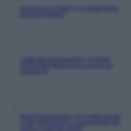
Sicurezza al volante: i 5 consigli dell’ex
pilota di Formula 1
«Oggi che se magnamo?»: 4 ricette
facili di Max Mariola senza pesare gli
ingredienti
Perché la pressione con il caldo scende
e sale all’improvviso: cosa succede alle
donne e cosa fare subito