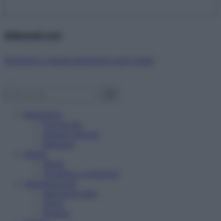
Abbonati ora!
Starbene ti regala benessere ogni mese!
Benessere
Psicologia
Rimedi naturali
Bellezza
Salute
News
Problemi e soluzioni
Alimentazione
Mangiare sano
Diete
Ricette