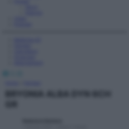
Fitness
Sport
Esercizi
Video
Podcast
Medicina AZ
Farmaci
Calcolatori
Oroscopo
Abbonamenti
Facebook
X
Instagram
Home
»
Farmaci
BRYONIA ALBA DYN 6CH
GR
Redazione Starbene
1 Gennaio 2025 – Lettura 1 minuto