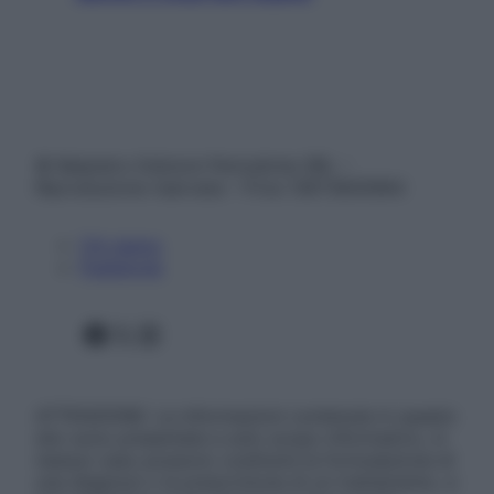
© Belpietro Edizioni Periodiche SRL –
Riproduzione riservata – P.Iva 13673600964
Chi siamo
Pubblicità
Facebook
X
Instagram
ATTENZIONE: Le informazioni contenute in questo
sito sono presentate a solo scopo informativo, in
nessun caso possono costituire la formulazione di
una diagnosi o la prescrizione di un trattamento, e