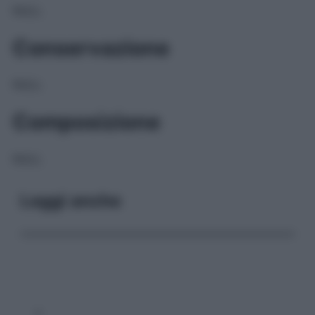
NULL
Conservazione
NULL
Composizione
NULL
Leggi anche