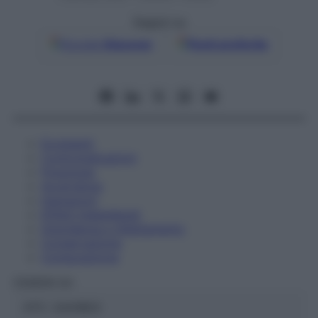
Seguici su
Google
Discover
Fonti preferite
Eccipienti
Controindicazioni
Posologia
Avvertenze
Interazioni
Effetti Indesiderati
Gravidanza e Allattamento
Conservazione
Composizione
CEMON Srl
ATC:
2AA1B03