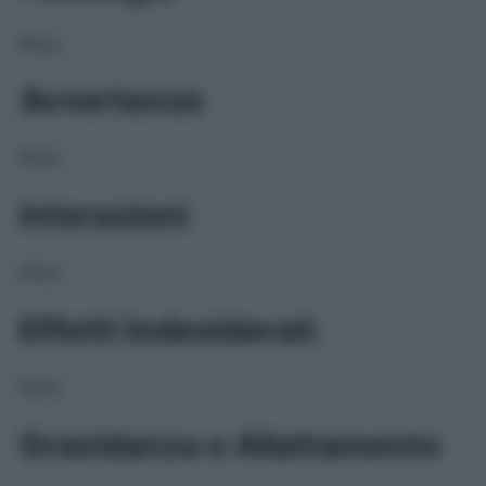
NULL
Avvertenze
NULL
Interazioni
NULL
Effetti Indesiderati
NULL
Gravidanza e Allattamento