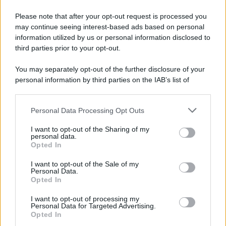
Please note that after your opt-out request is processed you
may continue seeing interest-based ads based on personal
information utilized by us or personal information disclosed to
third parties prior to your opt-out.
You may separately opt-out of the further disclosure of your
personal information by third parties on the IAB’s list of
downstream participants.
Personal Data Processing Opt Outs
This information may also be disclosed by us to third parties
on the IAB’s List of Downstream Participants that may further
I want to opt-out of the Sharing of my
disclose it to other third parties.
personal data.
Opted In
Please note that this website/app uses one or more Google
services and may gather and store information including but
I want to opt-out of the Sale of my
Personal Data.
not limited to your visit or usage behaviour. You may click to
Opted In
grant or deny consent to Google and its third-party tags to
use your data for below specified purposes in below Google
I want to opt-out of processing my
consent section.
Personal Data for Targeted Advertising.
Opted In