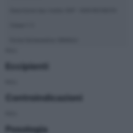
Descrizione tipo ricetta:
SOP – NON RICHIESTA
Classe 1:
C
Forma farmaceutica:
GRANULI
NULL
Eccipienti
NULL
Controindicazioni
NULL
Posologia