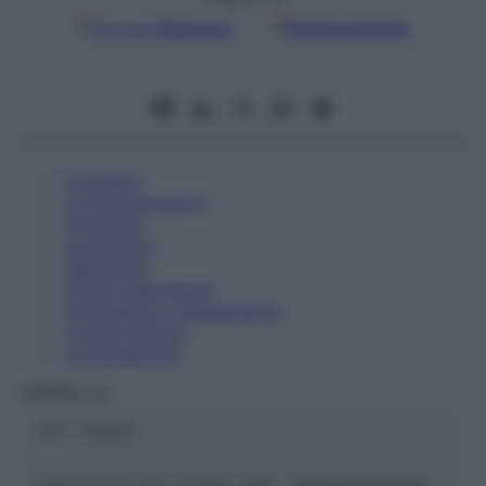
Google
Discover
Fonti preferite
Eccipienti
Controindicazioni
Posologia
Avvertenze
Interazioni
Effetti Indesiderati
Gravidanza e Allattamento
Conservazione
Composizione
HERING Srl
ATC:
2AA2C
Descrizione tipo ricetta:
SOP – NON RICHIESTA