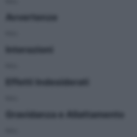
NULL
Avvertenze
NULL
Interazioni
NULL
Effetti Indesiderati
NULL
Gravidanza e Allattamento
NULL