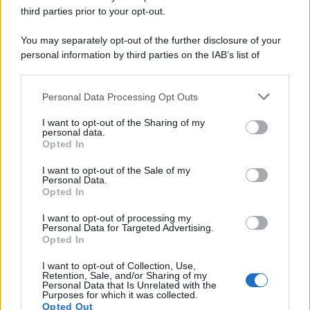
third parties prior to your opt-out.
You may separately opt-out of the further disclosure of your
personal information by third parties on the IAB’s list of
downstream participants.
Personal Data Processing Opt Outs
This information may also be disclosed by us to third parties
on the IAB’s List of Downstream Participants that may further
I want to opt-out of the Sharing of my
disclose it to other third parties.
personal data.
Opted In
Please note that this website/app uses one or more Google
services and may gather and store information including but
I want to opt-out of the Sale of my
Personal Data.
not limited to your visit or usage behaviour. You may click to
Opted In
grant or deny consent to Google and its third-party tags to
use your data for below specified purposes in below Google
I want to opt-out of processing my
consent section.
Personal Data for Targeted Advertising.
Opted In
I want to opt-out of Collection, Use,
Retention, Sale, and/or Sharing of my
Personal Data that Is Unrelated with the
Purposes for which it was collected.
Opted Out