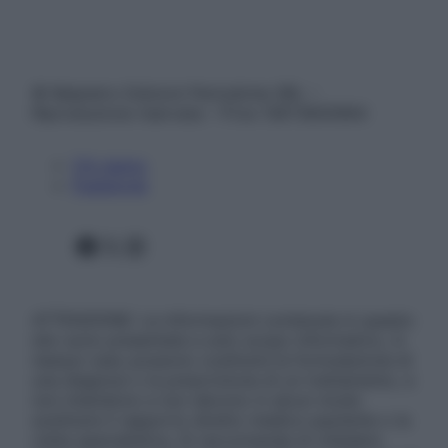
© Belpietro Edizioni Periodiche SRL –
Riproduzione riservata – P.Iva 13673600964
Chi siamo
Pubblicità
Facebook
X
Instagram
ATTENZIONE: Le informazioni contenute in questo
sito sono presentate a solo scopo informativo, in
nessun caso possono costituire la formulazione di
una diagnosi o la prescrizione di un trattamento, e
non intendono e non devono in alcun modo
sostituire il rapporto diretto medico-paziente o la
visita specialistica. Si raccomanda di chiedere