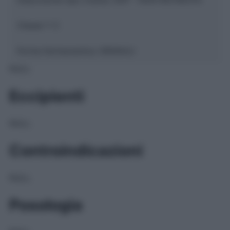
Classe 1:
C
Forma farmaceutica:
GRANULI
NULL
Eccipienti
NULL
Controindicazioni
NULL
Posologia