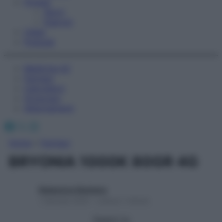
Fitness
Sport
Esercizi
Video
Podcast
Medicina AZ
Farmaci
Calcolatori
Oroscopo
Abbonamenti
Facebook
X
Instagram
Home
»
Farmaci
BRYONIA 1000K 80GR 4G
Redazione Starbene
1 Gennaio 2025 – Lettura 1 minuto
Seguici su