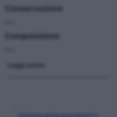
Conservazione
NULL
Composizione
NULL
Leggi anche
Contare le calorie serve ancora? La