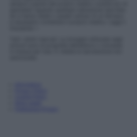
sempre il parere del proprio medico curante e/o di
specialisti riguardo qualsiasi indicazione riportata.
Se si hanno dubbi o quesiti sull’uso di un farmaco
è necessario contattare il proprio medico. Leggi il
Disclaimer »
Tutti i diritti riservati. Le immagini utilizzate negli
articoli sono di proprietà dell’editore o concesse
in licenza per l’uso. È vietata la riproduzione non
autorizzata.
Informativa
Privacy Policy
Cookie Policy
Note Legali
Preferenze Privacy