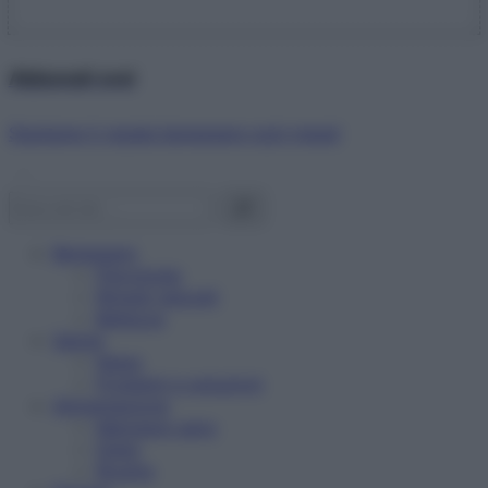
Abbonati ora!
Starbene ti regala benessere ogni mese!
Benessere
Psicologia
Rimedi naturali
Bellezza
Salute
News
Problemi e soluzioni
Alimentazione
Mangiare sano
Diete
Ricette