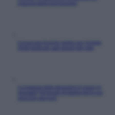
risposta della nutrizionista
L’oroscopo food di Jupiter per l’estate
2026 dedicato agli amanti del cibo
La trappola della dopamina ti segue in
spiaggia? Strategie di digital detox per
staccare davvero