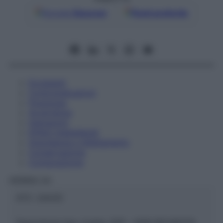
Google
Discover
Fonti preferite
Eccipienti
Controindicazioni
Posologia
Avvertenze
Interazioni
Effetti Indesiderati
Gravidanza e Allattamento
Conservazione
Composizione
HERING Srl
ATC:
2AA3C
Descrizione tipo ricetta:
SOP – NON RICHIESTA