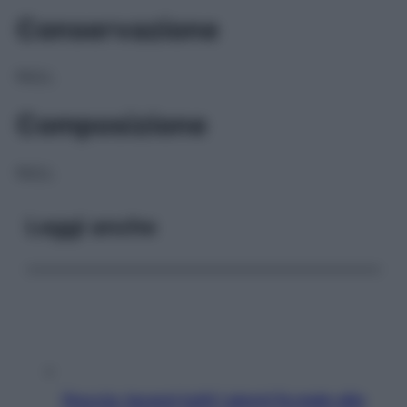
Conservazione
NULL
Composizione
NULL
Leggi anche
Doccia, lavarsi tutti i giorni fa male alla