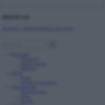
Abbonati ora!
Starbene ti regala benessere ogni mese!
Benessere
Psicologia
Rimedi naturali
Bellezza
Salute
News
Problemi e soluzioni
Alimentazione
Mangiare sano
Diete
Ricette