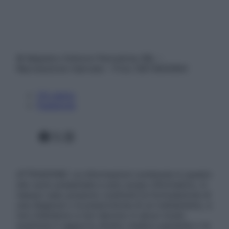
© Belpietro Edizioni Periodiche SRL –
Riproduzione riservata – P.Iva 13673600964
Chi siamo
Pubblicità
Facebook
X
Instagram
ATTENZIONE: Le informazioni contenute in questo
sito sono presentate a solo scopo informativo, in
nessun caso possono costituire la formulazione di
una diagnosi o la prescrizione di un trattamento, e
non intendono e non devono in alcun modo
sostituire il rapporto diretto medico-paziente o la