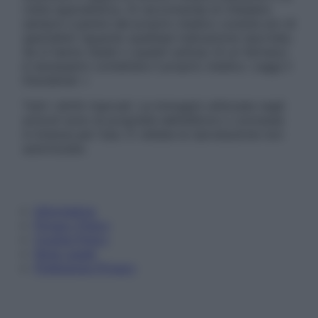
visita specialistica. Si raccomanda di chiedere
sempre il parere del proprio medico curante e/o di
specialisti riguardo qualsiasi indicazione riportata.
Se si hanno dubbi o quesiti sull’uso di un farmaco
è necessario contattare il proprio medico. Leggi il
Disclaimer »
Tutti i diritti riservati. Le immagini utilizzate negli
articoli sono di proprietà dell’editore o concesse
in licenza per l’uso. È vietata la riproduzione non
autorizzata.
Informativa
Privacy Policy
Cookie Policy
Note Legali
Preferenze Privacy