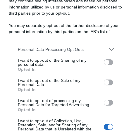
may continue seeing interest-based ads based on personal
information utilized by us or personal information disclosed to
third parties prior to your opt-out.
You may separately opt-out of the further disclosure of your
personal information by third parties on the IAB’s list of
downstream participants.
Personal Data Processing Opt Outs
This information may also be disclosed by us to third parties
on the IAB’s List of Downstream Participants that may further
I want to opt-out of the Sharing of my
disclose it to other third parties.
personal data.
Opted In
Please note that this website/app uses one or more Google
services and may gather and store information including but
I want to opt-out of the Sale of my
Personal Data.
not limited to your visit or usage behaviour. You may click to
Opted In
grant or deny consent to Google and its third-party tags to
use your data for below specified purposes in below Google
I want to opt-out of processing my
consent section.
Personal Data for Targeted Advertising.
Opted In
I want to opt-out of Collection, Use,
Retention, Sale, and/or Sharing of my
Personal Data that Is Unrelated with the