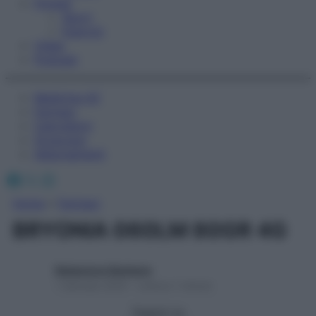
Fitness
Sport
Esercizi
Video
Podcast
Medicina AZ
Farmaci
Calcolatori
Oroscopo
Abbonamenti
Facebook
X
Instagram
Home
»
Farmaci
BRYONIA 060LM 80GR 4G
Redazione Starbene
1 Gennaio 2025 – Lettura 1 minuto
Seguici su