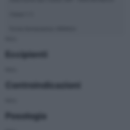
Classe 1:
C
Forma farmaceutica:
GRANULI
NULL
Eccipienti
NULL
Controindicazioni
NULL
Posologia