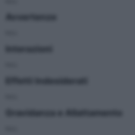
NULL
Avvertenze
NULL
Interazioni
NULL
Effetti Indesiderati
NULL
Gravidanza e Allattamento
NULL