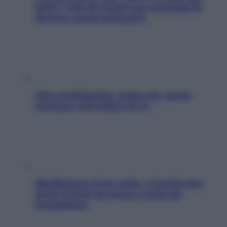
pelle? I miti da sfatare per proteggerla
davvero senza stressarla
Aria condizionata: usala così, senza
rischiare raffreddore & Co.
Mindfulness tra le vette: a Cortina due
giorni lontani da stress e ansia da
smartphone