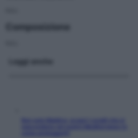
NULL
Composizione
NULL
Leggi anche
Non solo Maldive: scopri i coralli che si
nascondono nel nostro Mediterraneo (e
come proteggerli)