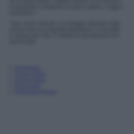
Se si hanno dubbi o quesiti sull’uso di un farmaco
è necessario contattare il proprio medico. Leggi il
Disclaimer »
Tutti i diritti riservati. Le immagini utilizzate negli
articoli sono di proprietà dell’editore o concesse
in licenza per l’uso. È vietata la riproduzione non
autorizzata.
Informativa
Privacy Policy
Cookie Policy
Note Legali
Preferenze Privacy