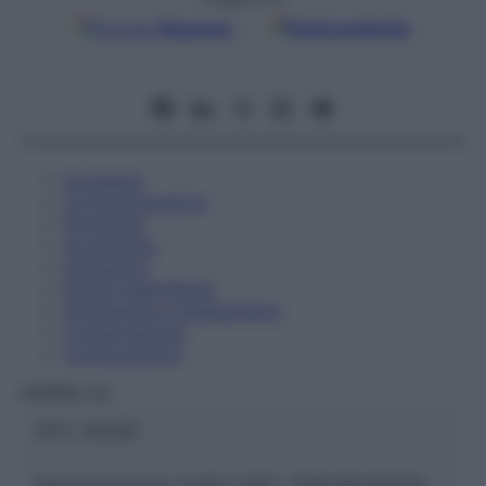
Google
Discover
Fonti preferite
Eccipienti
Controindicazioni
Posologia
Avvertenze
Interazioni
Effetti Indesiderati
Gravidanza e Allattamento
Conservazione
Composizione
HERING Srl
ATC:
2AA3D
Descrizione tipo ricetta:
SOP – NON RICHIESTA