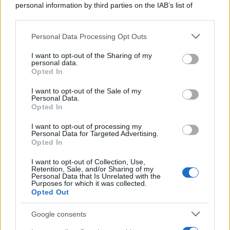
personal information by third parties on the IAB’s list of
downstream participants.
Personal Data Processing Opt Outs
This information may also be disclosed by us to third parties
on the IAB’s List of Downstream Participants that may further
I want to opt-out of the Sharing of my
disclose it to other third parties.
personal data.
Opted In
Please note that this website/app uses one or more Google
services and may gather and store information including but
I want to opt-out of the Sale of my
Personal Data.
not limited to your visit or usage behaviour. You may click to
Opted In
grant or deny consent to Google and its third-party tags to
use your data for below specified purposes in below Google
I want to opt-out of processing my
consent section.
Personal Data for Targeted Advertising.
Opted In
I want to opt-out of Collection, Use,
Retention, Sale, and/or Sharing of my
Personal Data that Is Unrelated with the
Purposes for which it was collected.
Opted Out
Google consents