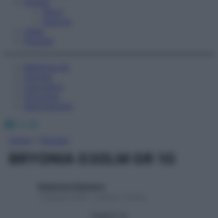
Fitness
Sport
Esercizi
Video
Podcast
Medicina AZ
Farmaci
Calcolatori
Oroscopo
Abbonamenti
Facebook
X
Instagram
Home
»
Farmaci
BRYONIA 030LM GR 1G
Redazione Starbene
1 Gennaio 2025 – Lettura 1 minuto
Seguici su