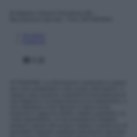
© Belpietro Edizioni Periodiche SRL –
Riproduzione riservata – P.Iva 13673600964
Chi siamo
Pubblicità
Facebook
X
Instagram
ATTENZIONE: Le informazioni contenute in questo
sito sono presentate a solo scopo informativo, in
nessun caso possono costituire la formulazione di
una diagnosi o la prescrizione di un trattamento, e
non intendono e non devono in alcun modo
sostituire il rapporto diretto medico-paziente o la
visita specialistica. Si raccomanda di chiedere
sempre il parere del proprio medico curante e/o di
specialisti riguardo qualsiasi indicazione riportata.