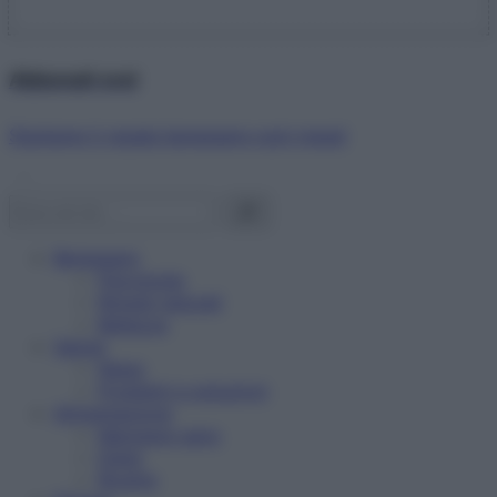
Abbonati ora!
Starbene ti regala benessere ogni mese!
Benessere
Psicologia
Rimedi naturali
Bellezza
Salute
News
Problemi e soluzioni
Alimentazione
Mangiare sano
Diete
Ricette