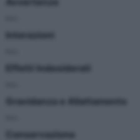
Avvertenze
NULL
Interazioni
NULL
Effetti Indesiderati
NULL
Gravidanza e Allattamento
NULL
Conservazione