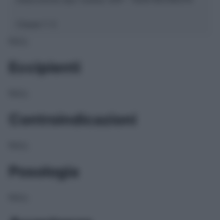
Classe 1:
C
NULL
Eccipienti
NULL
Controindicazioni
NULL
Posologia
NULL