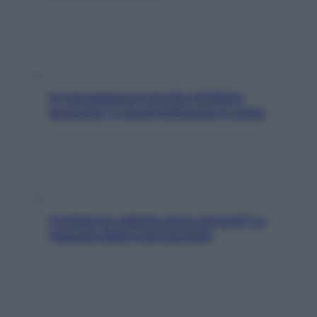
In menopausa il rischio d’infarto
aumenta: è ora di rinforzare il cuore
Contare le calorie serve ancora? La
risposta della nutrizionista