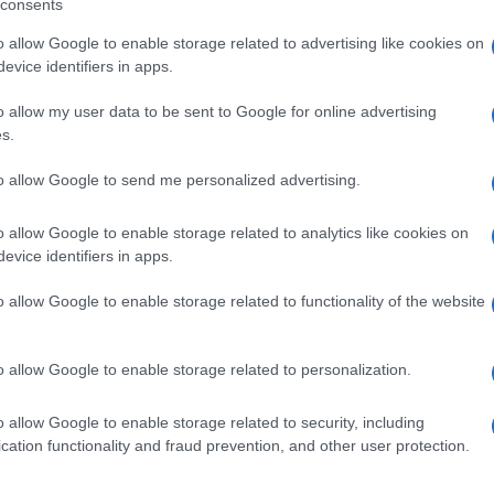
Colloidale trova applicazione soprattutto nelle otiti
consents
e forme infiammatorie del condotto uditivo esterno
o allow Google to enable storage related to advertising like cookies on
 sostenute da una noxa microbica.
evice identifiers in apps.
o allow my user data to be sent to Google for online advertising
s.
detato, Metile p-idrossibenzoato, Propile p-
to allow Google to send me personalized advertising.
ati, Polisorbato 80, Fenilmercurio acetato, Acqua
o allow Google to enable storage related to analytics like cookies on
evice identifiers in apps.
o allow Google to enable storage related to functionality of the website
otto. Nelle cheratiti erpetiche virali se ne sconsiglia
ito sotto la stretta sorveglianza dell’oculista.
icosi dell’occhio. Herpes semplice acuto e maggior
o allow Google to enable storage related to personalization.
cornea in fase ulcerativa, salvo associazione con
ico. Congiuntivite con cheratite ulcerativa anche in
o allow Google to enable storage related to security, including
ngiuntiviti purulente e blefariti purulente ed erpetiche
cation functionality and fraud prevention, and other user protection.
 dai corticosteroidi. Orzaiolo, vaiolo, varicella,