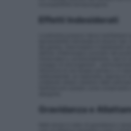
incompatibilità farmacologiche.
Effetti Indesiderati
Localmente possono talora manifestarsi se
ipersensibilità individuale di diverso tip
del genere, interrompere il trattamento ed 
dell’uso oftalmologico protratto del prodo
intraoculare e, eccezionalmente, casi di c
sviluppo di microrganismi – particolarment
istituzione di una terapia idonea e, in man
sulfacetamide, se riassorbita, espone al ri
collaterali classici sistemici delle sulfon
fenilmercurio acetato come conservante e, 
allergiche.
Gravidanza e Allatta
Nelle donne in stato di gravidanza o duran
caso di effettiva necessità e sotto il dire