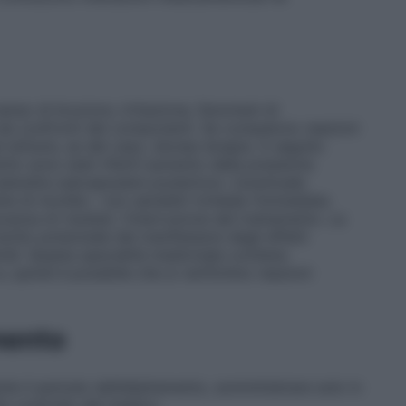
nso di bruciore, irritazione, fenomeni di
o nei confronti dei componenti. Se compaiono reazioni
istituire, se del caso, idonea terapia. A seguito
tto sono stati riferiti aumento della pressione
ataratta subcapsulare posteriore. L’eventuale
e di monilia – non sensibili richiede l’immediata
canza di risultati, l’interruzione del trattamento. La
schio potenziale del manifestarsi degli effetti
amidi. Questa specialità medicinale contiene
quindi è possibile che si verifichino reazioni
mento
te il periodo dell’allattamento, somministrare solo in
tto controllo del medico.