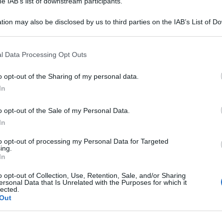
he IAB’s list of downstream participants.
tion may also be disclosed by us to third parties on the IAB’s List of 
 that may further disclose it to other third parties.
CETAMIDE
 that this website/app uses one or more Google services and may gath
l Data Processing Opt Outs
Descrizione tipo ricetta:
RR – RIPETIBILE
including but not limited to your visit or usage behaviour. You may click 
10V IN 6MESI
 to Google and its third-party tags to use your data for below specifi
o opt-out of the Sharing of my personal data.
ogle consent section.
In
Forma farmaceutica:
COLLIRIO SOLUZIONE
o opt-out of the Sale of my Personal Data.
In
 trova indicazione nella profilassi e nel trattamento
to opt-out of processing my Personal Data for Targeted
 sostenute da stafilococco, streptococco,
ing.
e che dalla Moraxella lacunata (diplobacillo di
In
iae (bacillo di Friedlaeder), dall’Escherichia coli,
crorganismi sensibili alla sulfacetamide come pure in
o opt-out of Collection, Use, Retention, Sale, and/or Sharing
ersonal Data that Is Unrelated with the Purposes for which it
rie del segmento anteriore dell’occhio quali le
lected.
littenulari, ecc.) le blefariti acute, croniche ed
Out
tocongiuntiviti flittenulari, le scleriti e le episcleriti, le
ridocicliti specie quando si temono complicanze