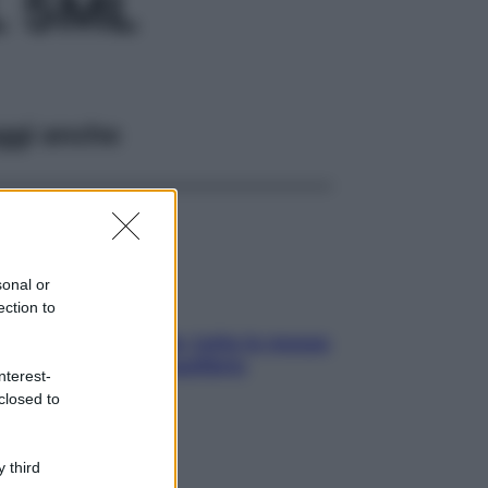
L 5ML
ggi anche
sonal or
ection to
SOS pelle irritabile: tutte le mosse
per riportarla in equilibrio
nterest-
closed to
 third