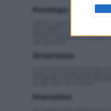
Posologia
Instillare 1-2 gocce di soluzione nel sacc
volte al giorno e 1-2 volte durante la not
essere ridotto, ma è bene non interromper
croniche la sospensione del trattamento 
delle applicazioni.
Avvertenze
In occasione di trattamenti prolungati è 
oculare. L’uso prolungato del prodotto può
sconsigliabile un uso ininterotto del prepa
portata e dalla vista dei bambini.
Interazioni
Per l’impiego previsto del farmaco non s