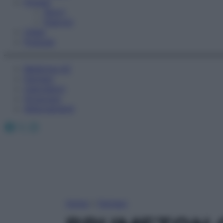
Fitness
Sport
Esercizi
Video
Podcast
Medicina AZ
Farmaci
Calcolatori
Oroscopo
Abbonamenti
Facebook
X
Instagram
Home
»
Farmaci