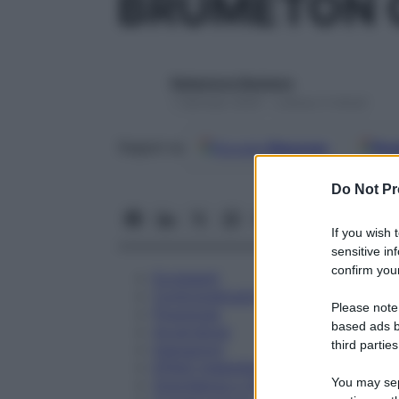
BRUMETON 
Redazione Starbene
1 Gennaio 2025 – Lettura 3 minuti
Google
Discover
Fon
Seguici su
Do Not Pr
If you wish 
sensitive in
confirm your
Eccipienti
Controindicazioni
Please note
Posologia
based ads b
Avvertenze
third parties
Interazioni
Effetti Indesiderati
You may sepa
Gravidanza e Allattamento