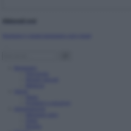
Abbonati ora!
Starbene ti regala benessere ogni mese!
Benessere
Psicologia
Rimedi naturali
Bellezza
Salute
News
Problemi e soluzioni
Alimentazione
Mangiare sano
Diete
Ricette