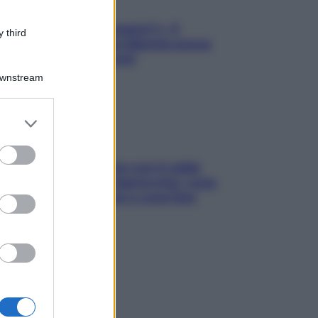
«Oggi che se magnamo?»: 4
 third
ricette facili di Max Mariola senza
pesare gli ingredienti
Downstream
er and store
to grant or
ed purposes
Perché la pressione con il caldo
scende e sale all’improvviso: cosa
succede alle donne e cosa fare
subito