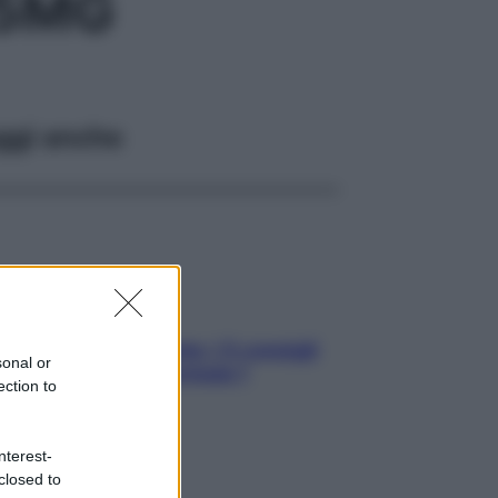
,5MG
ggi anche
Sicurezza al volante: i 5 consigli
sonal or
dell’ex pilota di Formula 1
ection to
nterest-
closed to