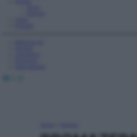
Fitness
Sport
Esercizi
Video
Podcast
Medicina AZ
Farmaci
Calcolatori
Oroscopo
Abbonamenti
Facebook
X
Instagram
Home
»
Farmaci