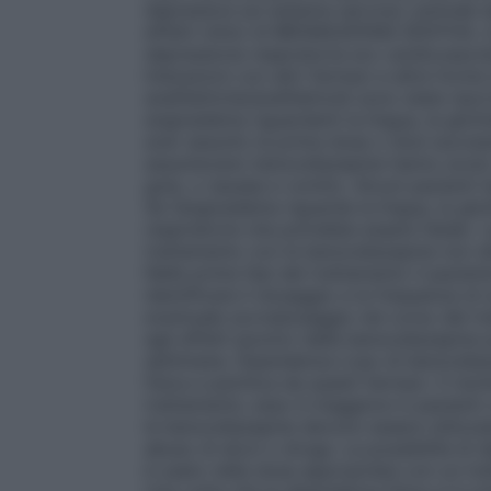
depressiva sul sistema nervoso centrale 
effetti clinici di BROMAZEPAM ZENTIVA, tr
depressione respiratoria e/o cardiovascol
Interazioni con altri farmaci e altre forme 
anafilattiche/anafilattoidi sono state ripo
angioedema riguardanti la lingua, la glotti
aver assunto la prima dose o dosi succes
assumevano benzodiazepine hanno avuto s
gola, o nausea e vomito. Alcuni pazienti 
Se l’angioedema riguarda la lingua, la glott
respiratorie che potrebbe essere fatale.
trattamento con le benzodiazepine non d
Nelle prime fasi del trattamento il pazie
identificare il dosaggio e la frequenza di
eventuale sovradosaggio nel corso del tra
agli effetti ipnotici delle benzodiazepine
settimane. Dipendenza L’uso di benzodiaz
fisica e psichica da questi farmaci. Il ri
trattamento; esso è maggiore in pazienti 
le benzodiazepine devono essere utilizzat
abuso di alcol o droga. La possibilità 
è usato nella dose appropriata con un tr