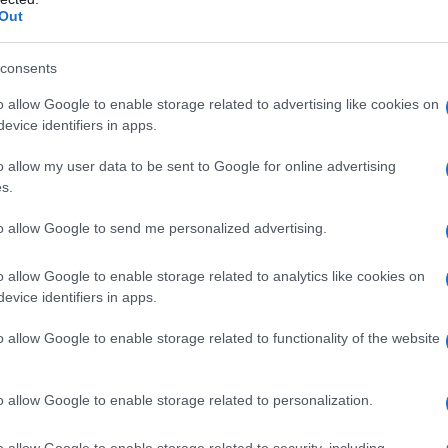
llina, lattosio monoidrato, talco, magnesio stearato,
Out
M ZENTIVA 2,5 mg/ml gocce orali, soluzione Un ml
o, aromi misti di frutta, acqua depurata, propilen
consents
o allow Google to enable storage related to advertising like cookies on
evice identifiers in apps.
o allow my user data to be sent to Google for online advertising
siasi degli eccipienti. Miastenia gravis.
s.
insufficienza respiratoria. Grave insufficienza
avidanza e allattamento. Glaucoma ad angolo stretto
to allow Google to send me personalized advertising.
pnotici, analgesici o psicotropi (neurolettici,
o allow Google to enable storage related to analytics like cookies on
evice identifiers in apps.
o allow Google to enable storage related to functionality of the website
li la posologia va regolata caso per caso. La dose
,5 a 3 mg, 2–3 volte al giorno (1–2 compresse da
a da 3 mg 2–3 volte al dì, oppure 15–30 gocce 2–3
o allow Google to enable storage related to personalization.
nziani o pazienti con ridotta funzionalità epatica: la
lita dal medico che dovrà valutare una eventuale
o allow Google to enable storage related to security, including