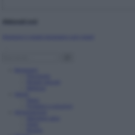
Abbonati ora!
Starbene ti regala benessere ogni mese!
Benessere
Psicologia
Rimedi naturali
Bellezza
Salute
News
Problemi e soluzioni
Alimentazione
Mangiare sano
Diete
Ricette