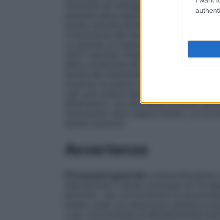
riduzione dei dosaggi sopraindicati.
Ansi
authenti
paziente deve essere rivalutato regolarm
essere valutata attentamente, particolarm
complessiva del trattamento, generalmen
un periodo di sospensione graduale. In de
oltre il periodo massimo di trattamento; i
della condizione del paziente.
Insonnia
Il
durata del trattamento, generalmente, var
massimo di quattro settimane, compreso u
casi, può essere necessaria l’estensione o
affermativo, non dovrebbe avvenire senza 
trattamento deve essere iniziato con la 
essere superata.
Avvertenze
Precauzioni generali
Le benzodiazepine n
depressione o l’ansia connessa con la depr
pazienti).
Uso concomitante di alcool/de
essere usate con attenzione estrema in pa
L’uso concomitante di BROMAZEPAM ZENTI