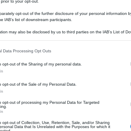
 prior to your opt-out.
rately opt-out of the further disclosure of your personal information by
he IAB’s list of downstream participants.
tion may also be disclosed by us to third parties on the IAB’s List of 
Descrizione tipo ricetta:
RR – RIPETIBILE
 that may further disclose it to other third parties.
3V IN 30GIORNI
 that this website/app uses one or more Google services and may gath
l Data Processing Opt Outs
Forma farmaceutica:
COMPRESSE
including but not limited to your visit or usage behaviour. You may click 
 to Google and its third-party tags to use your data for below specifi
o opt-out of the Sharing of my personal data.
ogle consent section.
Presenza Lattosio:
Si
In
omatiche o psichiatriche associate con sindrome
o opt-out of the Sale of my Personal Data.
indicate soltanto quando il disturbo è grave,
ave disagio.
In
to opt-out of processing my Personal Data for Targeted
ing.
In
a compressa contiene: cellulosa microcristallina,
o opt-out of Collection, Use, Retention, Sale, and/or Sharing
ersonal Data that Is Unrelated with the Purposes for which it
stearato. BROMAZEPAM ZENTIVA 3 mg compresse Una
lected.