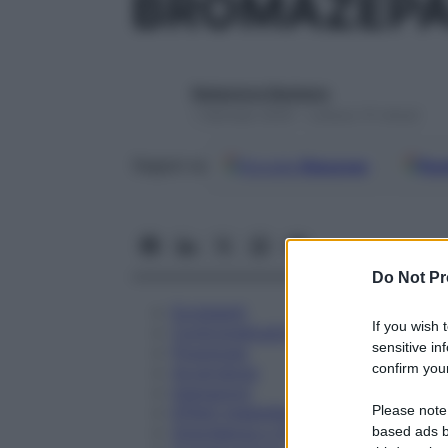
BROMAZEPA
Redazione Starbene
1 Gennaio 2025 – Lettura 15 minuti
Google
Discover
Fon
Seguici su
Do Not Pr
Eccipienti
If you wish 
Controindicazioni
sensitive in
Posologia
confirm your
Avvertenze
Interazioni
Please note
Effetti Indesiderati
Gravidanza e Allattamento
based ads b