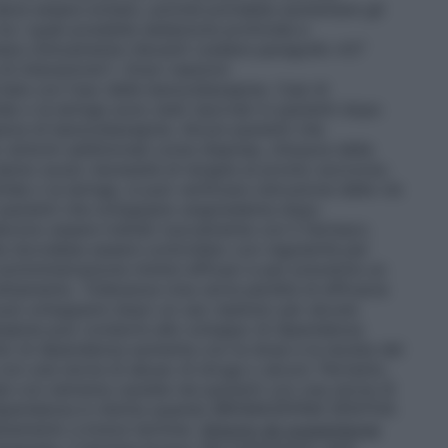
deve essere evitato, poiché potrebbe aumentare gli
a i quali possibile sedazione profonda e
are clinicamente rilevanti (vedere paragrafo 4.5″
di interazione”). Gravi reazioni
rtate con l’uso delle benzodiazepine. Casi di
de o la laringe sono stati riportati in pazienti dopo
sive di benzodiazepine. Alcuni pazienti che
intomi addizionali come dispnea, chiusura della
hanno avuto necessità di terapie al pronto soccorso.
ide o la laringe, si può verificare ostruzione delle vie
 I pazienti che sviluppano angioedema dopo
evono essere trattati nuovamente con il farmaco.
nte dovrebbe essere controllato con regolarità per
 somministrazione minimi efficaci e per prevenire un
ttamento. Tolleranza Una certa perdita di efficacia
 può svilupparsi dopo un uso ripetuto per alcune
epine può condurre allo sviluppo di dipendenza
schio di dipendenza aumenta con la dose e la durata del
con una storia di abuso di droga o alcool. Pertanto,
e con estrema cautela nei pazienti con una storia di
di dipendenza è ridotta quando BROMAZEPAM ZENTIVA
attamento a breve termine.
Sintomi da sospensione