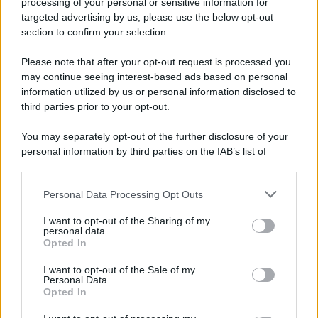
processing of your personal or sensitive information for
targeted advertising by us, please use the below opt-out
section to confirm your selection.
Please note that after your opt-out request is processed you
may continue seeing interest-based ads based on personal
information utilized by us or personal information disclosed to
third parties prior to your opt-out.
You may separately opt-out of the further disclosure of your
personal information by third parties on the IAB’s list of
downstream participants.
Personal Data Processing Opt Outs
This information may also be disclosed by us to third parties
on the IAB’s List of Downstream Participants that may further
I want to opt-out of the Sharing of my
disclose it to other third parties.
personal data.
Opted In
Please note that this website/app uses one or more Google
services and may gather and store information including but
I want to opt-out of the Sale of my
Personal Data.
not limited to your visit or usage behaviour. You may click to
Opted In
grant or deny consent to Google and its third-party tags to
use your data for below specified purposes in below Google