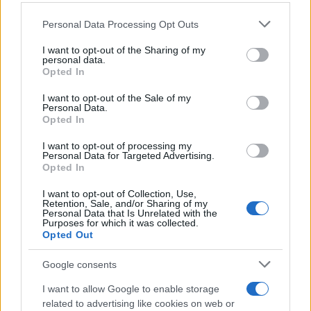
Personal Data Processing Opt Outs
This information may also be disclosed by us to third parties
on the IAB’s List of Downstream Participants that may further
I want to opt-out of the Sharing of my
disclose it to other third parties.
personal data.
Opted In
Please note that this website/app uses one or more Google
services and may gather and store information including but
I want to opt-out of the Sale of my
Personal Data.
not limited to your visit or usage behaviour. You may click to
Opted In
grant or deny consent to Google and its third-party tags to
use your data for below specified purposes in below Google
I want to opt-out of processing my
consent section.
Personal Data for Targeted Advertising.
Opted In
I want to opt-out of Collection, Use,
Retention, Sale, and/or Sharing of my
Personal Data that Is Unrelated with the
Purposes for which it was collected.
Opted Out
Google consents
I want to allow Google to enable storage
related to advertising like cookies on web or