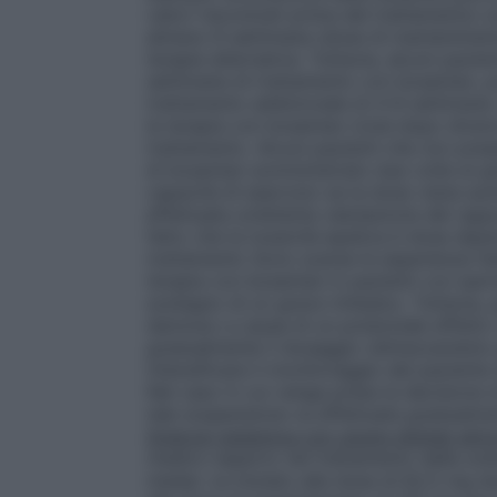
valori riscontrati prima del trattamento)
almeno 8 settimane (dose di manteniment
terapie alternative. Tuttavia, alcuni paz
settimane di trattamento con bosentan, 
trattamento addizionale di 4-8 settimane.
la terapia con bosentan (cioè dopo diversi
trattamento. Alcuni pazienti che non pre
di bosentan somministrato due volte al g
capacità di esercizio se la dose viene a
effettuata un’attenta valutazione del rapp
fatto che la tossicità epatica è dose dipe
trattamento
Sono scarse le esperienze fat
terapia con bosentan in pazienti con ipe
sostegno di un grave rimbalzo. Tuttavia, 
dannoso a causa di un potenziale effetto
gradualmente il dosaggio (dimezzandolo pe
intensificare il monitoraggio del paziente
Nel caso in cui venga presa la decisione
tale sospensione va effettuata gradualmen
Sclerosi sistemica con ulcere digitali atti
medico esperto nel trattamento della scle
medac va iniziato alla dose di 62,5 mg d