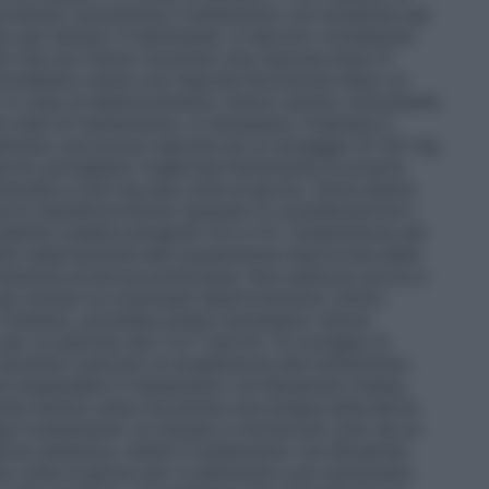
 avvenuto nonostante il trattamento con bosentan per
o per almeno 4 settimane), si devono considerare
ienti che non hanno mostrato una risposta dopo 8
potrebbero avere una risposta favorevole dopo un
 In caso di deterioramento clinico tardivo nonostante
 mesi di trattamento), è necessario rivalutare il
sentano una buona risposta ad un dosaggio di 125 mg
iorno potrebbero migliorare lievemente la propria
umentata a 250 mg due volte al giorno. Deve essere
orto beneficio/rischio tenendo in considerazione il
ndente (vedere paragrafi 4.4 e 5.1).
Sospensione del
te relativamente alla sospensione improvvisa della
rtensione arteriosa polmonare. Non esistono prove a
per evitare un eventuale deterioramento clinico
 rimbalzo, potrebbe essere necessario ridurre
r un periodo dai 3 ai 7 giorni). Si consiglia di
 durante il periodo di sospensione del trattamento.
 di sospendere il trattamento con Bosentan medac,
te mentre viene introdotta una terapia alternativa.
ve
Il trattamento va iniziato e monitorato solo da un
rosi sistemica.
Adulti
Il trattamento con Bosentan
ue volte al giorno per 4 settimane e poi aumentato