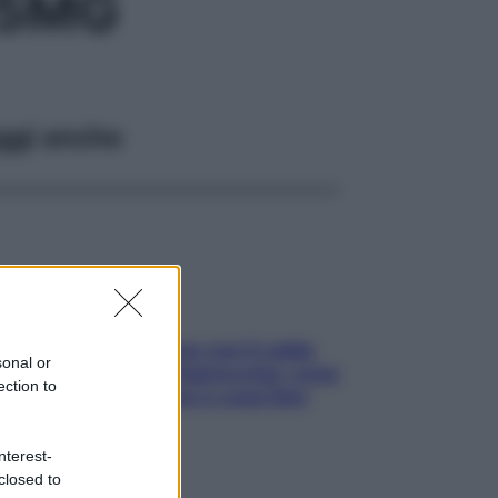
25MG
ggi anche
Perché la pressione con il caldo
sonal or
scende e sale all’improvviso: cosa
ection to
succede alle donne e cosa fare
subito
nterest-
closed to