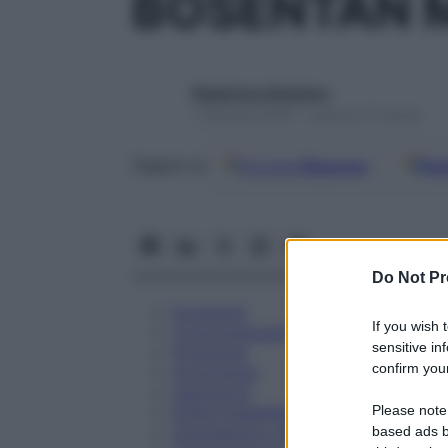
BOSENTAN M
Redazione Starbene
1 Gennaio 2025 – Lettura 31 minuti
Google
Discover
Fon
Seguici su
Do Not Pr
Eccipienti
If you wish 
Controindicazioni
sensitive in
Posologia
confirm your
Avvertenze
Interazioni
Please note
Effetti Indesiderati
Gravidanza e Allattamento
based ads b