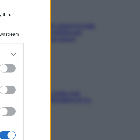
 third
Doccia, lavarsi tutti i giorni fa male
alla pelle? I miti da sfatare per
Downstream
proteggerla davvero senza
stressarla
er and store
to grant or
ed purposes
Aria condizionata: usala così,
senza rischiare raffreddore & Co.