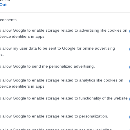
Out
Amido pregelatinizzato Sodio amido-glicolato
consents
o stearato
Film di rivestimento
: Alcool polivinilico
(E1521) Talco (E553b) Ossido di ferro giallo (E172)
o allow Google to enable storage related to advertising like cookies on
evice identifiers in apps.
o allow my user data to be sent to Google for online advertising
s.
no qualsiasi degli eccipienti elencati al paragrafo 6.1 –
to allow Google to send me personalized advertising.
ave, cioè classe B o C di Child-Pugh (vedere
nsferasi epatica, cioè aspartato aminotransferasi
o allow Google to enable storage related to analytics like cookies on
3 volte maggiori rispetto al limite superiore della
evice identifiers in apps.
mitante della ciclosporina A (vedere paragrafo 4.5)
 – Donne in età fertile che non usano un metodo di
o allow Google to enable storage related to functionality of the website
i 4.4, 4.5 e 4.6)
o allow Google to enable storage related to personalization.
o allow Google to enable storage related to security, including