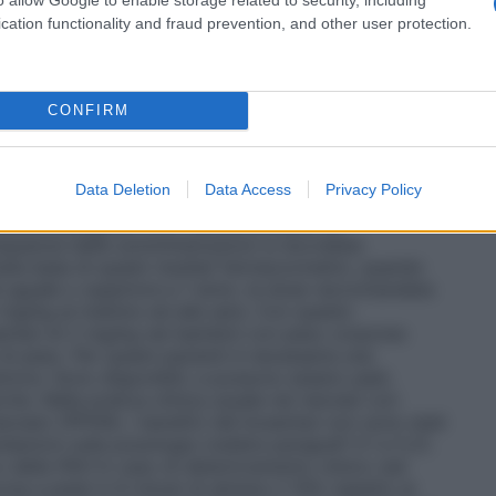
are
Il trattamento va iniziato e monitorato solo da un
 dell’ipertensione arteriosa polmonare.
Adulti
In
cation functionality and fraud prevention, and other user protection.
tan medac deve essere iniziato con una dose di 62,5
 poi aumentata al dosaggio di mantenimento di 125
omandazioni si applicano alla reintroduzione di
rattamento (vedere paragrafo 4.4).
Pazienti pediatrici
CONFIRM
iatrici hanno mostrato che le concentrazioni
 PAH con età da 1 anno a 15 anni erano mediamente
 erano aumentate dall’incremento della dose di
Data Deletion
Data Access
Privacy Policy
reo o dall’aumento della frequenza della dose da
(vedere paragrafo 5.2). Verosimilmente né
quenza delle somministrazioni si dovrebbe
ulla base di questi risultati farmacocinetici, quando
à uguale o superiore a 1 anno, la dose raccomandata
2 mg/kg al mattino ed alla sera. Con questo
sentan di 2 mg/kg nei bambini con peso corporeo
li di peso. Per questi pazienti è necessaria una
iore. Sono disponibili, e possono essere usati,
che. Nella pratica clinica usuale nei neonati con
eonato (PPHN), i benefici del bosentan non sono stati
azioni sulla posologia (vedere paragrafi 5.1 e 5.2).
o della PAH
In caso di deterioramento clinico (ad
a a piedi in 6 minuti di almeno il 10% rispetto ai