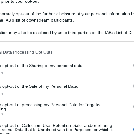
 prior to your opt-out.
rately opt-out of the further disclosure of your personal information by
he IAB’s list of downstream participants.
O
tion may also be disclosed by us to third parties on the IAB’s List of 
Descrizione tipo ricetta:
RRL – LIMITATIVA
 that may further disclose it to other third parties.
RIPETIBILE
 that this website/app uses one or more Google services and may gath
l Data Processing Opt Outs
Forma farmaceutica:
COMPRESSE
including but not limited to your visit or usage behaviour. You may click 
RIVESTITE
 to Google and its third-party tags to use your data for below specifi
o opt-out of the Sharing of my personal data.
ogle consent section.
olmonare (PAH) per migliorare la capacità di fare
In
ti in classe funzionale OMS III. È stata dimostrata
monare primaria (idiopatica ed ereditabile)
o opt-out of the Sale of my Personal Data.
aria a sclerodermia senza pneumopatia interstiziale
In
monare associata a shunt sistemico-polmonari
 stati dimostrati miglioramenti anche in pazienti
to opt-out of processing my Personal Data for Targeted
re paragrafo 5.1). Bosentan è anche indicato per
ing.
n pazienti con sclerosi sistemica e ulcere digitali
In
o opt-out of Collection, Use, Retention, Sale, and/or Sharing
ersonal Data that Is Unrelated with the Purposes for which it
lected.