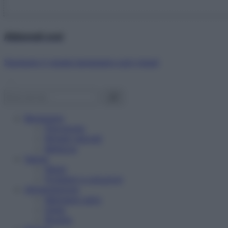
Abbonati ora!
Starbene ti regala benessere ogni mese!
Benessere
Psicologia
Rimedi naturali
Bellezza
Salute
News
Problemi e soluzioni
Alimentazione
Mangiare sano
Diete
Ricette