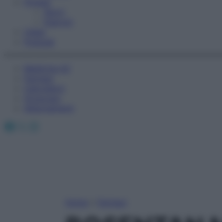
Fitness
Sport
Esercizi
Video
Podcast
Medicina AZ
Farmaci
Calcolatori
Oroscopo
Abbonamenti
Facebook
X
Instagram
Home
»
Farmaci