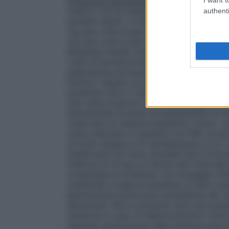
Posologia
Ipertensione arteriosa polmon
medico che ha esperienza nel trattamento
authenti
pazienti adulti, il trattamento con Bosen
mg due volte al giorno per 4 settimane e
mg due volte al giorno. Le medesime racc
Bosentan medac dopo l’interruzione del t
I dati di farmacocinetica nei pazienti ped
plasmatiche di bosentan nei bambini con
inferiori rispetto ai pazienti adulti e non
bosentan oltre 2 mg per kg di peso corpo
due volte al giorno a tre volte al giorno 
aumentando la dose né aumentando la fre
osservare un ulteriore beneficio clinico. S
viene utilizzato in bambini con PAH di et
di inizio terapia e di mantenimento è di 
medicinale non sono possibili dosi di bo
inferiore ai 31 kg e in alcuni altri interval
compressa di bosentan con dosaggio infer
medicinali a base di bosentan di altre mar
ipertensione polmonare persistente del n
dimostrati. Non si possono fare raccomand
Gestione in caso di deterioramento clinic
esempio diminuzione della distanza percors