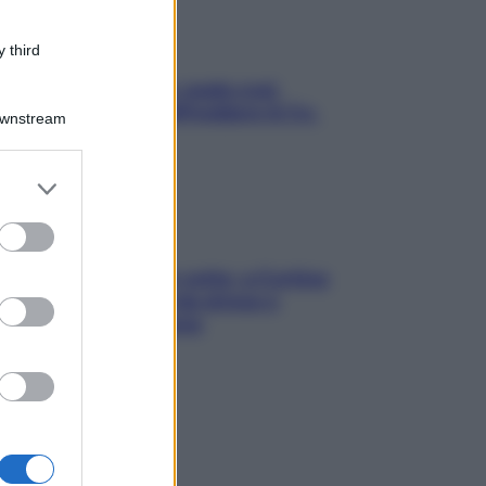
 third
Aria condizionata: usala così,
senza rischiare raffreddore & Co.
Downstream
er and store
to grant or
ed purposes
Mindfulness tra le vette: a Cortina
due giorni lontani da stress e
ansia da smartphone