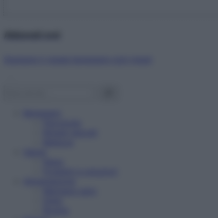
Abbonati ora!
Starbene ti regala benessere ogni mese!
Benessere
Psicologia
Rimedi naturali
Bellezza
Salute
News
Problemi e soluzioni
Alimentazione
Mangiare sano
Diete
Ricette