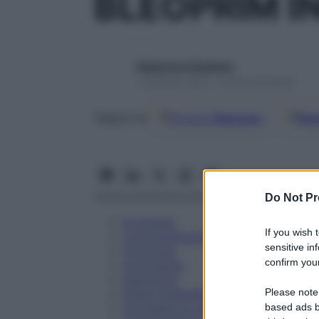
BLEOPRIM IN
Redazione Starbene
1 Gennaio 2025 – Lettura 8 minuti
Google
Discover
Fon
Seguici su
Do Not Pr
Eccipienti
If you wish 
Controindicazioni
sensitive in
Posologia
confirm your
Avvertenze
Interazioni
Please note
Effetti Indesiderati
Gravidanza e Allattamento
based ads b