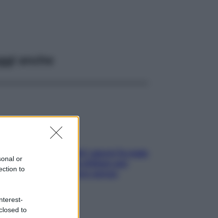
ggi anche
Doccia, lavarsi tutti i giorni fa male
sonal or
alla pelle? I miti da sfatare per
ection to
proteggerla davvero senza
stressarla
nterest-
closed to