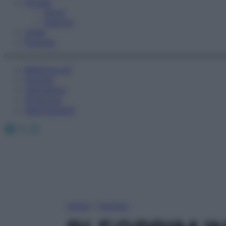
Fitness
Sport
Esercizi
Video
Podcast
Medicina AZ
Farmaci
Calcolatori
Oroscopo
Abbonamenti
Facebook
X
Instagram
Home
»
Farmaci