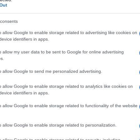
Out
consents
lsiasi degli eccipienti elencati al paragrafo 6.1. La
 con una reazione idiosincratica alla bleomicina, –
o allow Google to enable storage related to advertising like cookies on
 gravidanza e allattamento.
evice identifiers in apps.
o allow my user data to be sent to Google for online advertising
s.
 dalla forma clinica in atto, nonchè dalla sensibilità
to allow Google to send me personalized advertising.
ta in parte condizionate dalla situazione organica
tà. A puro titolo orientativo – salvo gli indispensabili
o allow Google to enable storage related to analytics like cookies on
uggerito di somministrare da 5 a 15 mg di
evice identifiers in apps.
a, fino a raggiungere una posologia complessiva media
in ordine al loro numero e al lasso di tempo
e stabilita solo in base ai risultati conseguiti,
o allow Google to enable storage related to functionality of the website
ventuali effetti collaterali. Lo stesso criterio regola
 che – indicativamente – può essere consigliata sulla
 giorni.
POPOLAZIONI SPECIALI
Insufficienza renale
o allow Google to enable storage related to personalization.
polazioni di pazienti. Nei pazienti con valori della
comandate le seguenti riduzione del dosaggio:
o allow Google to enable storage related to security, including