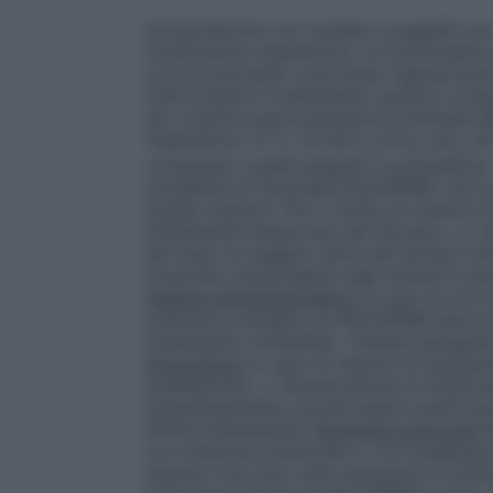
Somministrare con cautela a soggetti con 
insufficienza respiratoria. La funzionalità 
occorre pertanto controllare regolarmente 
interrompere il trattamento qualora com
per scoprire precocemente le eventuali alt
respiratoria, (C.V.; V.E.M.S.; pCO
; pO
; p
2
2
comparati a quelli eseguiti in precedenza 
possibilità di riprendere BLEOPRIM, sia l
queste reazioni. Per il rischio di reazioni
inizialmente basse dosi del farmaco. Lo st
del resto la maggior parte dei farmaci a
proprietà cancerogena negli animali in par
sistema emolinfopoietico
In caso di micro
uremica) la terapia con BLEOPRIM deve 
trattamento immediato. (Vedere paragrafo
immunitario
In caso di reazioni di ipersens
anafilattoidi), o idiosincratiche al medic
immediatamente, poiché questi eventi pos
Effetti indesiderati)
Patologie polmonari
B
con infezione polmonare o con pregressa
pazienti che sono stati sottoposti a radiot