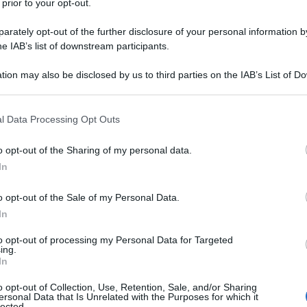
 prior to your opt-out.
rately opt-out of the further disclosure of your personal information by
he IAB’s list of downstream participants.
tion may also be disclosed by us to third parties on the IAB’s List of 
Descrizione tipo ricetta:
OSP – USO
 that may further disclose it to other third parties.
OSPEDALIERO
 that this website/app uses one or more Google services and may gath
l Data Processing Opt Outs
Forma farmaceutica:
SOLUZIONE
including but not limited to your visit or usage behaviour. You may click 
INIETTABILE POLV
 to Google and its third-party tags to use your data for below specifi
o opt-out of the Sharing of my personal data.
ogle consent section.
In
o opt-out of the Sale of my Personal Data.
etaplastiche di alcuni tessuti, fra i quali in
 cheratinizzazione.
In
to opt-out of processing my Personal Data for Targeted
ing.
In
o opt-out of Collection, Use, Retention, Sale, and/or Sharing
ersonal Data that Is Unrelated with the Purposes for which it
lected.