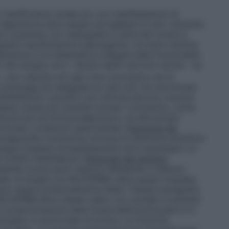
insufficienza renale e/o con manifestazioni di
respiratoria deve essere sorvegliata in tutti i pazienti;
il paziente con radiografie in serie del torace e
paiano manifestazioni patologiche. Un buon metodo
erazioni è la sistematica indagine della funzionalità
H del sangue, ecc.). Questi esami servono anche – se
– per valutare ad ogni ciclo successivo sia la
a posologia più adeguata al caso per non provocare
 anafilattiche i pazienti con linfoma devono ricevere
esso dicasi per pazienti anziani. Il prodotto, come
ntitumorali ed immunodepressori, ha dimostrato
ticolari condizioni sperimentali.
Patologie del
angiopatia trombotica (inclusa la sindrome emolitica
essere sospesa immediatamente ed è necessario un
 Effetti indesiderati)
Patologie del sistema
ibilità (come gravi reazioni allergiche e reazioni
inale, la terapia con BLEOPRIM, deve essere sospesa
so essere potenzialmente fatali. (Vedere paragrafo
LEOPRIM deve essere usato con cautela in pazienti
 compromissione della funzionalità polmonare e in
erapia, in particolare al torace. La tossicità