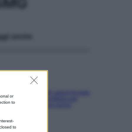
25MG
ggi anche
Doccia, lavarsi tutti i giorni fa male
sonal or
alla pelle? I miti da sfatare per
ection to
proteggerla davvero senza
stressarla
nterest-
closed to