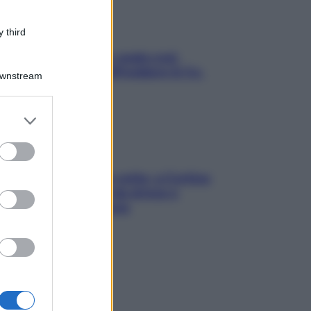
 third
Aria condizionata: usala così,
senza rischiare raffreddore & Co.
Downstream
er and store
to grant or
ed purposes
Mindfulness tra le vette: a Cortina
due giorni lontani da stress e
ansia da smartphone