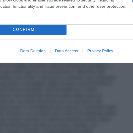
 bradicardia.
Fase di titolazione
La terapia
e, con bisoprololo richiede una fase di titolazione
cation functionality and fraud prevention, and other user protection.
o deve iniziare con un basso dosaggio da
uente schema: • 1,25 mg una volta al giorno per 1
 2,5 mg una volta al giorno per la settimana
• 3,75 mg una volta al giorno per la settimana
CONFIRM
• 5 mg una volta al giorno per le successive 4
 7,5 mg una volta al giorno per le successive 4
10 mg una volta al giorno per la terapia di
Data Deletion
Data Access
Privacy Policy
ta è di 10 mg una volta al giorno. Durante la fase
onitoraggio dei segni vitali (frequenza cardiaca,
ivi di peggioramento dell’insufficienza cardiaca. I
e dal primo giorno di trattamento.
Modifica del
ata non è ben tollerata si consideri una riduzione
saminare il dosaggio della terapia concomitante in
ufficienza cardiaca, dell’ipotensione o della
saria una riduzione temporanea della dose di
nsione. La reintroduzione e/o un aumento del
re preso in considerazione quando il paziente sarà
el farmaco si consiglia una riduzione graduale della
potrebbe causare un deterioramento acuto delle
l’insufficienza cardiaca cronica, stabile, con
o a lungo termine.
Compromissione della