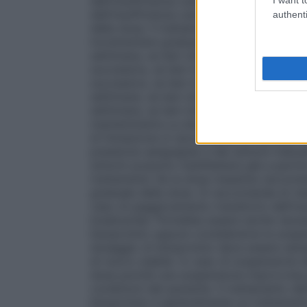
dell’insufficienza cardiaca, ipotensione o
dell’insufficienza cardiaca cronica, stabil
authenti
della dose. Il trattamento con bisoprolol
incrementare gradualmente secondo il seg
settimana, se ben tollerato aumentare a •
successiva, se ben tollerato aumentare a 
successiva, se ben tollerato aumentare a 
settimane, se ben tollerato aumentare a •
settimane, se ben tollerato aumentare a • 
mantenimento.La dose massima raccomanda
di titolazione si raccomanda un attento m
pressione sanguigna) e dei sintomi indicat
sintomi possono manifestarsi già a partir
trattamento
Se la dose massima raccomand
graduale della dose. Si raccomanda di rie
caso di peggioramento transitorio dell’ins
bradicardia. Potrebbe essere anche neces
bisoprololo oppure considerarne la sospe
dosaggio di bisoprololo deve essere semp
di nuovo stabile. In caso di sospensione d
dose poiché una sospensione improvvisa 
condizioni del paziente. Il trattamento del
bisoprololo è generalmente un trattament