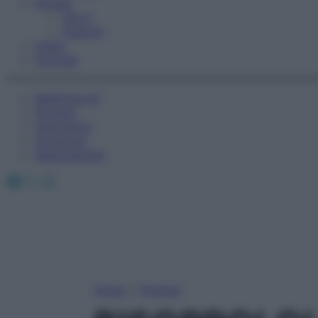
Fitness
Sport
Esercizi
Video
Podcast
Medicina AZ
Farmaci
Calcolatori
Oroscopo
Abbonamenti
Facebook
X
Instagram
Home
»
Farmaci