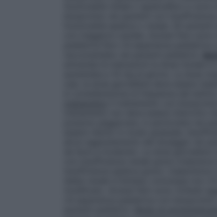
funzionalità renale o epatica
Non ci sono i
bisoprololo nei pazienti con insufficienz
funzionalità epatica o renale. Gli aumenti
con maggiore cautela.
Anziani
Non sono ri
pediatrica
Non c’è esperienza pediatrica co
raccomandato nei pazienti pediatrici.
Ipe
entrambe le indicazioni la dose iniziale è
aumentata a 10 mg al giorno. La dose mas
casi, la dose giornaliera deve essere sta
in considerazione la frequenza del battit
trattamento
Il trattamento con bisoprolol
trattamento non deve essere interrotto im
possono peggiorare, in particolare nei pa
essere ridotto in modo graduale.
Insuffic
alcun aggiustamento del dosaggio nei pazi
da lieve a moderato. La dose giornaliera
con insufficienza renale grave (clearance 
insufficienza epatica grave. L’esperienza c
dialisi renale è limitata; comunque non c
modificato.
Anziani
Non sono richiesti ag
c’è esperienza pediatrica con bisoprololo
pazienti pediatrici.
Modo di somministraz