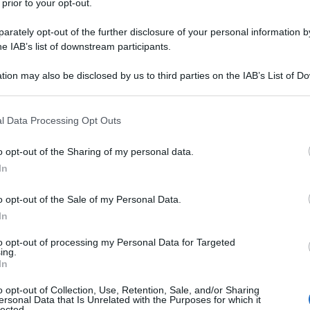
 prior to your opt-out.
rately opt-out of the further disclosure of your personal information by
he IAB’s list of downstream participants.
TO
tion may also be disclosed by us to third parties on the IAB’s List of 
Descrizione tipo ricetta:
RR – RIPETIBILE
 that may further disclose it to other third parties.
10V IN 6MESI
 that this website/app uses one or more Google services and may gath
l Data Processing Opt Outs
Forma farmaceutica:
COMPRESSE
including but not limited to your visit or usage behaviour. You may click 
 to Google and its third-party tags to use your data for below specifi
 • Trattamento dell’angina pectoris cronica stabile •
o opt-out of the Sharing of my personal data.
ogle consent section.
onica, stabile, con ridotta funzione ventricolare
In
–inibitori, diuretici ed eventualmente glicosidi
dere paragrafo 5.1).
o opt-out of the Sale of my Personal Data.
In
to opt-out of processing my Personal Data for Targeted
ing.
In
le anidra Croscarmellosa sodica Sodio amido glicolato
rato
o opt-out of Collection, Use, Retention, Sale, and/or Sharing
ersonal Data that Is Unrelated with the Purposes for which it
lected.