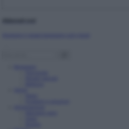
Abbonati ora!
Starbene ti regala benessere ogni mese!
Benessere
Psicologia
Rimedi naturali
Bellezza
Salute
News
Problemi e soluzioni
Alimentazione
Mangiare sano
Diete
Ricette