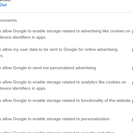
Out
ffetti da insufficienza cardiaca cronica in presenza
consents
ad uno qualsiasi degli eccipienti elencati al paragrafo
sodi di insufficienza cardiaca scompensata che
o allow Google to enable storage related to advertising like cookies on
 • shock cardiogeno; • blocco atrio–ventricolare
evice identifiers in apps.
 del seno; • blocco seno–atriale; • bradicardia
 grave asma bronchiale; • gravi forme di occlusione
o allow my user data to be sent to Google for online advertising
ynaud; • feocromocitoma non trattato (vedere
s.
to allow Google to send me personalized advertising.
o allow Google to enable storage related to analytics like cookies on
evice identifiers in apps.
 stabile
Adulti
Il trattamento standard
evede l’impiego di un ACE–inibitore (o di un bloccante
o allow Google to enable storage related to functionality of the website
intolleranza agli ACE–inibitori), un beta–bloccante,
dioattivi. I pazienti devono essere stabili (senza
rattamento con bisoprololo. È raccomandabile che il
o allow Google to enable storage related to personalization.
mento dell’insufficienza cardiaca cronica. Durante la
ono manifestare fenomeni transitori di peggioramento
o allow Google to enable storage related to security, including