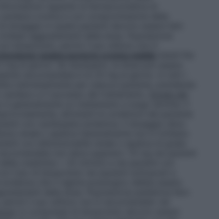
nformazioni riguardo la farmacocinetica di
a cardiaca cronica e con compromissione della
 di dosaggio in questi pazienti devono essere fatti
chiesti aggiustamenti della dose.
Popolazione
n bisoprololo, perciò il suo utilizzo non è
rtensione/ angina pectoris cronica stabile
Adulti
Per
 5 mg al giorno. Se necessario, la dose può essere
sima raccomandata è di 20 mg al giorno. In tutti i
bilita individualmente per ciascun paziente, prendendo
o cardiaco e il successo del trattamento.
Durata del
o è generalmente un trattamento a lungo termine. Il
provvisamente, altrimenti le condizioni del paziente
zienti con cardiopatia ischemica. Il dosaggio deve
ienza renale o epatica
Generalmente non è richiesto
enti con disfunzionalità renale o epatica di grado
 raccomandata non deve superare i 10 mg nei pazienti
della creatinina < 20 ml/min) e nei pazienti con
on l’uso di bisoprololo nei pazienti sottoposti a
’è evidenza che il regime posologico debba essere
giustamenti della dose.
Popolazione pediatrica
Non
, perciò il suo utilizzo non è raccomandato nei
ione
Le compresse di bisoprololo devono essere