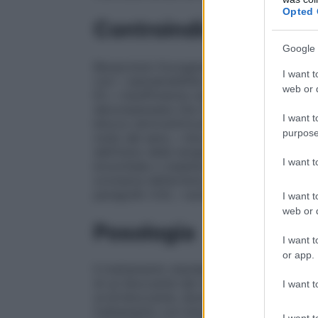
Opted 
Controindicazioni
Google 
Bisoprololo Eurogenerici è controindicato 
I want t
con:
–
ipersensibilità al principio attivo o
web or d
6.1,
–
insufficienza cardiaca acuta oppure 
decompensata che richiedono terapia ino
I want t
blocco atrioventricolare (AV) di second
purpose
nodo del seno,
–
blocco seno atriale,
–
br
dell’inizio della terapia,
–
ipotensione (pr
I want 
bronchiale o malattia polmonare cronica 
occlusiva dell’arteria o sindrome di Rayn
paragrafo 4.4),
–
acidosi metabolica.
I want t
web or d
Posologia
I want t
or app.
Il trattamento standard dell’insufficienza
di un bloccante dei recettori dell’angioten
I want t
un β–bloccante, diuretici e, quando opportun
trattamento con bisoprololo è necessario c
I want t