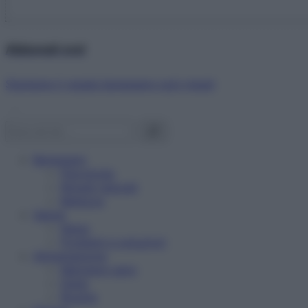
Abbonati ora!
Starbene ti regala benessere ogni mese!
Benessere
Psicologia
Rimedi naturali
Bellezza
Salute
News
Problemi e soluzioni
Alimentazione
Mangiare sano
Diete
Ricette