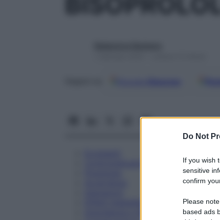
BISOPROLOL
Redazione Starbene
1 Gennaio 2025 – Lettura 12 minuti
Google
Discover
Fon
Seguici su
Do Not Pr
Eccipienti
If you wish 
Controindicazioni
sensitive in
Posologia
confirm your
Avvertenze
Interazioni
Please note
Effetti Indesiderati
Gravidanza e Allattamento
based ads b