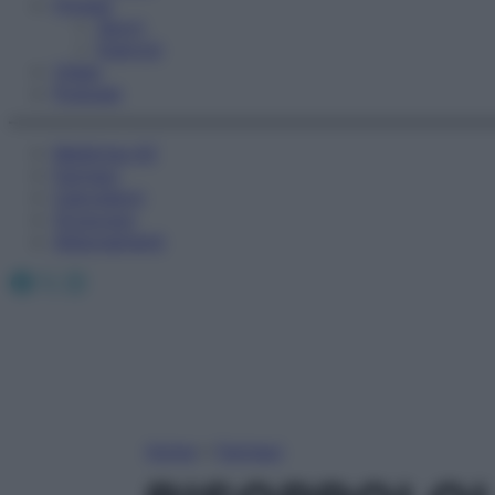
Fitness
Sport
Esercizi
Video
Podcast
Medicina AZ
Farmaci
Calcolatori
Oroscopo
Abbonamenti
Facebook
X
Instagram
Home
»
Farmaci