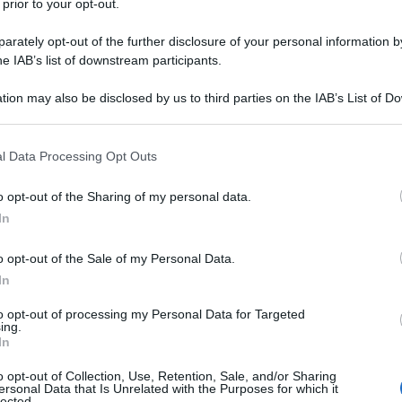
 prior to your opt-out.
rately opt-out of the further disclosure of your personal information by
he IAB’s list of downstream participants.
TO
tion may also be disclosed by us to third parties on the IAB’s List of 
Descrizione tipo ricetta:
RR – RIPETIBILE
 that may further disclose it to other third parties.
10V IN 6MESI
 that this website/app uses one or more Google services and may gath
l Data Processing Opt Outs
Forma farmaceutica:
COMPRESSE
including but not limited to your visit or usage behaviour. You may click 
 to Google and its third-party tags to use your data for below specifi
o opt-out of the Sharing of my personal data.
ogle consent section.
In
onica, stabile, con ridotta funzione ventricolare
o opt-out of the Sale of my Personal Data.
n ACE inibitori e diuretici ed eventualmente glicosidi
In
to opt-out of processing my Personal Data for Targeted
ing.
In
ice colloidale Croscarmellosa sodica
o opt-out of Collection, Use, Retention, Sale, and/or Sharing
ersonal Data that Is Unrelated with the Purposes for which it
esio stearato
lected.