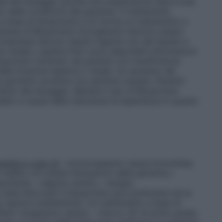
ale del dosaggio poiché una sospensione improvvisa
delle condizioni del paziente. Il trattamento
e a base di bisoprololo è di norma un trattamento a
esse di Bisoprololo Eurogenerici devono essere
compresse devono essere ingerite con del liquido e
za renale o epatica
Non sono disponibili informazioni
soprololo fumarato nei pazienti con insufficienza
lla funzione epatica o renale. Un aumento del
ve pertanto avvenire con estrema cautela.
Pazienti
mento del dosaggio.
Bambini
L’uso di Bisoprololo
dato a causa della mancanza di esperienza in questo
utela in caso di
:
–
broncospasmo (asma bronchiale,
 mellito con ampie fluttuazioni della glicemia; i
scherati,
–
digiuno stretto,
–
terapia
 beta–bloccanti il bisoprololo può potenziare sia la
lle reazioni anafilattiche. Un trattamento a base di
ffetto terapeutico atteso.
–
blocco AV di primo grado,