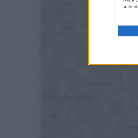
un’insufficienza acuta). È consigliabile ch
authenti
dell’insufficienza cardiaca cronica. È p
dell’insufficienza cardiaca, di ipotensione
anche in seguito.
Fase di titolazione dell
cronica stabile con bisoprololo richiede u
bisoprololo deve iniziare con una fase di
mg una volta al giorno per una settimana
giorno per un’ulteriore settimana, se ben
per un’ulteriore settimana, se ben toller
successive 4 settimane, se ben tollerato
successive 4 settimane, se ben tollerato
di mantenimento. La massima dose raccom
la fase di titolazione si raccomanda un at
cardiaca, pressione sanguigna) e dei sinto
cardiaca. I sintomi possono manifestarsi en
Modifica del trattamento
Se la dose massi
una riduzione graduale del dosaggio. Nel 
transitorio dell’insufficienza cardiaca, ipo
dosaggio del medicinale somministrato i
una riduzione temporanea della dose di b
reintroduzione e/o un aumento del dosagg
considerazione solo quando il paziente sa