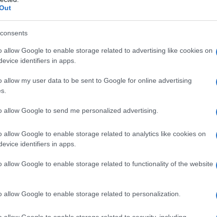
Out
consents
nei pazienti affetti da insufficienza cardiaca cronica
o allow Google to enable storage related to advertising like cookies on
 ad uno qualsiasi degli eccipienti elencati al paragrafo
evice identifiers in apps.
durante episodi di insufficienza cardiaca
tropica per via endovenosa,
–
shock cardiogeno,
–
o allow my user data to be sent to Google for online advertising
o o terzo grado (senza pacemaker),
–
sindrome del
s.
adicardia con meno di 60 battiti/minuto prima
essione sistolica <100 mmHg),
–
grave asma
to allow Google to send me personalized advertising.
ostruttiva grave,
–
gravi forme di patologia periferica
aud,
–
feocromocitoma non trattato (vedere
o allow Google to enable storage related to analytics like cookies on
evice identifiers in apps.
o allow Google to enable storage related to functionality of the website
 cardiaca cronica prevede l’uso di un ACE inibitore (o
sina in caso di intolleranza verso gli ACE–inibitori),
o allow Google to enable storage related to personalization.
o, di glicosidi cardioattivi. All’inizio del
he i pazienti siano stabili (non sussista
o allow Google to enable storage related to security, including