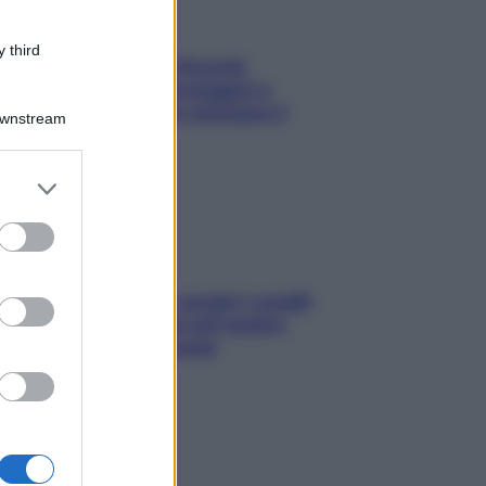
 third
Fame dopo cena? Perché
succede e 6 snack leggeri e
appetitosi che non rovinano il
Downstream
sonno
er and store
to grant or
ed purposes
Non solo Maldive: scopri i coralli
che si nascondono nel nostro
Mediterraneo (e come
proteggerli)