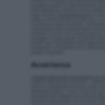
farmaco si consiglia una riduzione gradu
potrebbe causare un deterioramento acuto 
dell’insufficienza cardiaca cronica stabil
lungo termine.
Somministrazione
Le compr
prese al mattino anche con del cibo. Le 
non devono essere masticate.
Insufficien
relativamente alla farmacocinetica del bi
cardiaca cronica e con compromissione de
dosaggio in questi gruppi di pazienti de
anziani
Non è necessario alcun aggiusta
Eurogenerici nei bambini non è raccoman
gruppo di pazienti.
Avvertenze
Utilizzare Bisoprololo Eurogenerici con ca
malattia respiratoria ostruttiva),
–
diabete
sintomi di ipoglicemia possono essere ma
desensibilizzante in corso. Come con altri
sensibilità agli allergeni sia la gravità de
epinefrina (adrenalina) non da sempre l’e