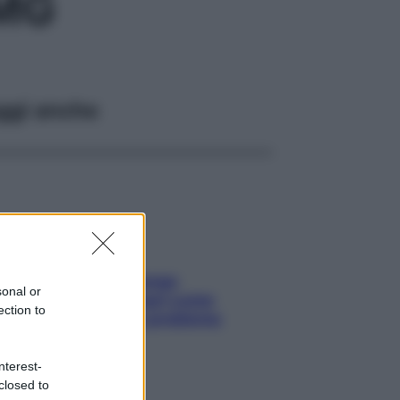
5MG
ggi anche
Capelli spezzati lungo
sonal or
l’attaccatura? Scopri come
ection to
risolvere l’annoso problema
nterest-
closed to