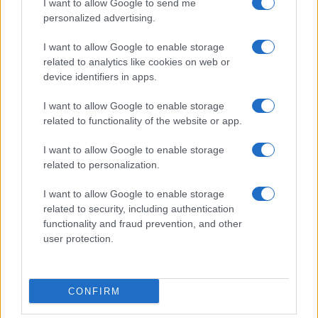
I want to allow Google to send me
personalized advertising.
I want to allow Google to enable storage
related to analytics like cookies on web or
device identifiers in apps.
I want to allow Google to enable storage
related to functionality of the website or app.
I want to allow Google to enable storage
related to personalization.
I want to allow Google to enable storage
related to security, including authentication
functionality and fraud prevention, and other
user protection.
CONFIRM