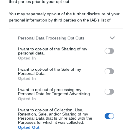
third parties prior to your opt-out.
You may separately opt-out of the further disclosure of your
personal information by third parties on the IAB’s list of
downstream participants.
Personal Data Processing Opt Outs
This information may also be disclosed by us to third parties
on the IAB’s List of Downstream Participants that may further
I want to opt-out of the Sharing of my
disclose it to other third parties.
personal data.
Opted In
Please note that this website/app uses one or more Google
services and may gather and store information including but
I want to opt-out of the Sale of my
Personal Data.
not limited to your visit or usage behaviour. You may click to
Opted In
grant or deny consent to Google and its third-party tags to
use your data for below specified purposes in below Google
I want to opt-out of processing my
consent section.
Personal Data for Targeted Advertising.
Opted In
I want to opt-out of Collection, Use,
Retention, Sale, and/or Sharing of my
Personal Data that Is Unrelated with the
Purposes for which it was collected.
Opted Out