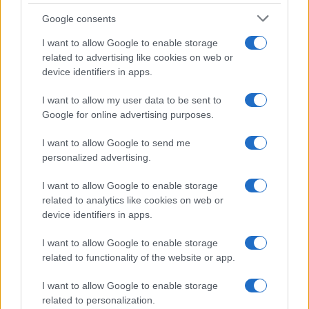
Google consents
I want to allow Google to enable storage
related to advertising like cookies on web or
device identifiers in apps.
I want to allow my user data to be sent to
Google for online advertising purposes.
I want to allow Google to send me
personalized advertising.
I want to allow Google to enable storage
related to analytics like cookies on web or
device identifiers in apps.
I want to allow Google to enable storage
related to functionality of the website or app.
I want to allow Google to enable storage
related to personalization.