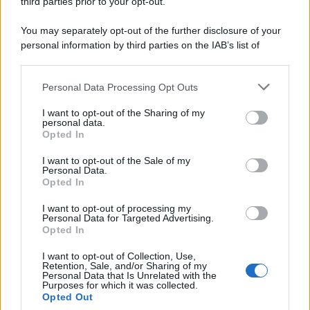
third parties prior to your opt-out.
You may separately opt-out of the further disclosure of your
personal information by third parties on the IAB’s list of
downstream participants.
Personal Data Processing Opt Outs
This information may also be disclosed by us to third parties
on the IAB’s List of Downstream Participants that may further
I want to opt-out of the Sharing of my
disclose it to other third parties.
personal data.
Opted In
Please note that this website/app uses one or more Google
services and may gather and store information including but
I want to opt-out of the Sale of my
Personal Data.
not limited to your visit or usage behaviour. You may click to
Opted In
grant or deny consent to Google and its third-party tags to
use your data for below specified purposes in below Google
I want to opt-out of processing my
consent section.
Personal Data for Targeted Advertising.
Opted In
I want to opt-out of Collection, Use,
Retention, Sale, and/or Sharing of my
Personal Data that Is Unrelated with the
Purposes for which it was collected.
Opted Out