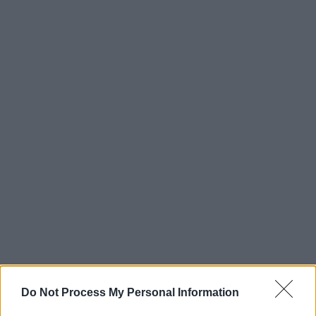
Do Not Process My Personal Information