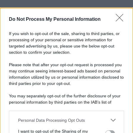
Do Not Process My Personal Information
If you wish to opt-out of the sale, sharing to third parties, or
processing of your personal or sensitive information for
targeted advertising by us, please use the below opt-out
section to confirm your selection.
Please note that after your opt-out request is processed you
may continue seeing interest-based ads based on personal
information utilized by us or personal information disclosed to
third parties prior to your opt-out.
You may separately opt-out of the further disclosure of your
personal information by third parties on the IAB’s list of
downstream participants.
Personal Data Processing Opt Outs
This information may also be disclosed by us to third parties
on the IAB’s List of Downstream Participants that may further
I want to opt-out of the Sharing of my