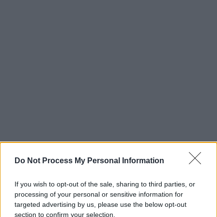
Do Not Process My Personal Information
If you wish to opt-out of the sale, sharing to third parties, or
processing of your personal or sensitive information for
targeted advertising by us, please use the below opt-out
section to confirm your selection.